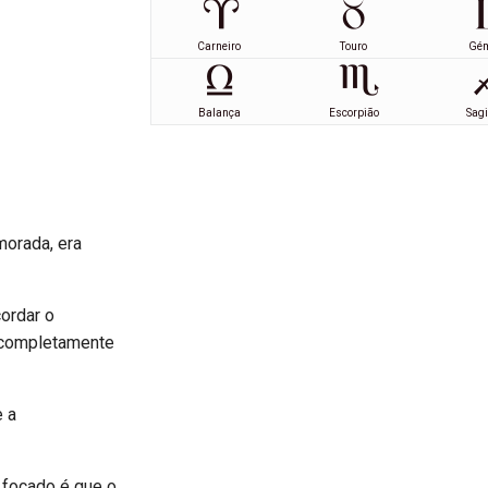
Carneiro
Touro
Gé
Balança
Escorpião
Sagi
morada, era
cordar o
a completamente
e a
a focado é que o