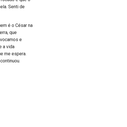
iela. Senti de
uem é o César na
erra, que
ovocamos e
e a vida
ue me espera.
 continuou.