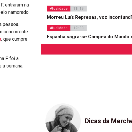
F. entraram na
Atualidade
11h19
pelo namorado.
Morreu Luís Represas, voz inconfund
a pessoa.
Atualidade
12h33
um concorrente
Espanha sagra-se Campeã do Mundo e
s
, que cumpre
a F. foi a
te a semana.
Dicas da Merch