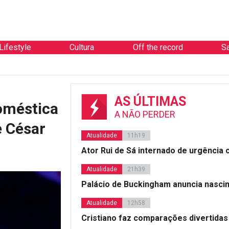
Lifestyle
Cultura
Off the record
S
AS ÚLTIMAS
oméstica
A NÃO PERDER
e César
Atualidade
11h19
Ator Rui de Sá internado de urgência
Atualidade
21h39
Palácio de Buckingham anuncia nasci
Atualidade
12h58
Cristiano faz comparações divertidas