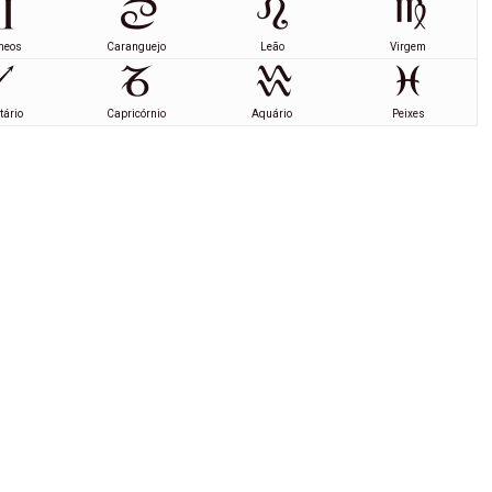
meos
Caranguejo
Leão
Virgem
tário
Capricórnio
Aquário
Peixes