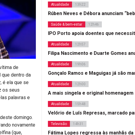
Atualidade
13h22
Rúben Neves e Débora anunciam “beb
Saúde & bem-estar
12h46
IPO Porto apoia doentes que necessi
Atualidade
12h57
Filipa Nascimento e Duarte Gomes a
Atualidade
19h06
vítima de
Gonçalo Ramos e Maguigas já são mar
l que dentro da
, é ela que se
Atualidade
12h00
az os seus
A mais singela e original homenagem
elas palavras e
Atualidade
15h48
Velório de Luís Represas, marcado par
a deste domingo.
Televisão
14h31
trando novamente
lfina (que,
Fátima Lopes regressa às manhãs da 