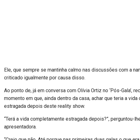
Ele, que sempre se mantinha calmo nas discussões com a na
criticado igualmente por causa disso.
Ao ponto de, já em conversa com Olívia Ortiz no ‘Pós-Gala’, re
momento em que, ainda dentro da casa, achar que teria a vid
estragada depois deste reality show.
“Terá a vida completamente estragada depois?”, perguntou-lh
apresentadora.
“Creio que não. Até porque nas primeiras duas galas o que er