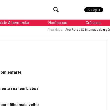
aúde & bem-estar
Horóscopo
Crónicas
Atualidade
Ator Rui de Sá internado de urgência com en
 com enfarte
mento real em Lisboa
 com filho mais velho