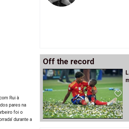
Off the record
L
m
 com Rui à
 dos pares na
beiro foi o
rrada’ durante a