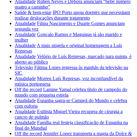
Atualidade
Rúben Neves e Débora anunciam “bebé número
quatro a caminho”
Saúde & bem-estar
IPO Porto apoia doentes que necessitam
realizar deslocações durante tratamento
Atualidade
Filipa Nascimento e Duarte Gomes anunciam
segunda vez
Atualidade
Gonçalo Ramos e Maguigas já são marido e
mulher
Atualidade
A mais singela e original homenagem a Luís
Represas
Atualidade
Velório de Luís Represas, marcado para quinta, é
aberto ao público
Televisão
Fátima Lopes regressa às manhãs da televisão na
SIC
Atualidade
Morreu Luís Represas, voz inconfundível da
música portuguesa
Off the record
Lamine Yamal celebra título de campeão do
mundo com pequena estrela
Atualidade
Espanha sagra-se Campeã do Mundo e celebra
com euforia
Atualidade
Estilista Miguel Vieira recupera de cirurgia a
cancro de pulmão
Atualidade
Família real festeja classificação de Espanha na
final do Mundial
Off the record
Jennifer Lopez transporta a magia da Dolce &