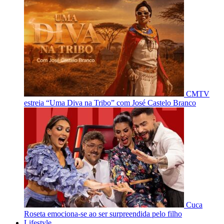
CMTV
estreia “Uma Diva na Tribo” com José Castelo Branco
Cuca
Roseta emociona-se ao ser surpreendida pelo filho
Lifestyle