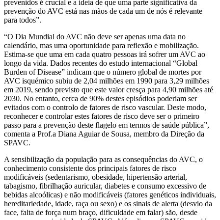
prevenidos é crucial e a ideia de que uma parte significativa da
prevenção do AVC está nas mãos de cada um de nós é relevante
para todos”.
“O Dia Mundial do AVC não deve ser apenas uma data no
calendário, mas uma oportunidade para reflexão e mobilização.
Estima-se que uma em cada quatro pessoas irá sofrer um AVC ao
longo da vida. Dados recentes do estudo internacional “Global
Burden of Disease” indicam que o número global de mortes por
AVC isquémico subiu de 2,04 milhões em 1990 para 3,29 milhões
em 2019, sendo previsto que este valor cresça para 4,90 milhões até
2030. No entanto, cerca de 90% destes episódios poderiam ser
evitados com o controlo de fatores de risco vascular. Deste modo,
reconhecer e controlar estes fatores de risco deve ser o primeiro
passo para a prevenção deste flagelo em termos de saúde pública”,
comenta a Prof.a Diana Aguiar de Sousa, membro da Direção da
SPAVC.
A sensibilização da população para as consequências do AVC, o
conhecimento consistente dos principais fatores de risco
modificáveis (sedentarismo, obesidade, hipertensão arterial,
tabagismo, fibrilhação auricular, diabetes e consumo excessivo de
bebidas alcoólicas) e não modificáveis (fatores genéticos individuais,
hereditariedade, idade, raça ou sexo) e os sinais de alerta (desvio da
face, falta de força num braço, dificuldade em falar) são, desde