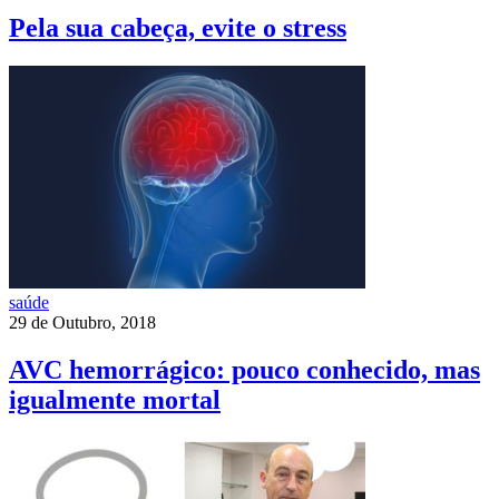
Pela sua cabeça, evite o stress
saúde
29 de Outubro, 2018
AVC hemorrágico: pouco conhecido, mas
igualmente mortal