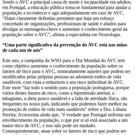
Sendo o AVC a principal causa de morte e incapacidade em adultos,
em Portugal, a educação pública torna-se fundamental para ajudar a
população a reconhecer e agir adequadamente em caso de AVC.
“Datas claramente definidas permitem que haja um esforço
concertado de organizações, profissionais de saúde e aliados para
divulgar as mensagens-chave e aumentar o conhecimento geral da
população sobre o AVC”, afirma a especialista em Neurologia.
“Uma parte significativa da prevenção do AVC está nas mãos
de cada um de nós”
Este ano, a campanha da WSO para o Dia Mundial do AVC tem
como objetivo aumentar o conhecimento da população sobre os
fatores de risco para o AVC, nomeadamente aqueles que podem ser
modificados pelas próprias pessoas ao adotarem estilos de vida
saudáveis, com vista a reduzirem o seu risco individual de AVC.
Este mote “faz todo o sentido para a população portuguesa, porque
vários destes fatores de risco, como a hipertensão arterial, o
tabagismo, a dieta pouco saudável e a falta de atividade física, são
frequentes no nosso país, indicando que podemos fazer melhor na
promoção de estilos de vida mais saudáveis” refere a Dra. Liliana
Pereira. Acrescenta ainda que, “é verdade que Portugal enfrenta um
envelhecimento da população, o que por si só está associado a um
maior risco de AVC, e isso não pode ser mudado.
Consequentemente, atuar sobre os fatores de risco que podem ser