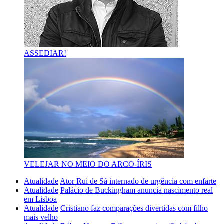
ASSEDIAR!
VELEJAR NO MEIO DO ARCO-ÍRIS
Atualidade
Ator Rui de Sá internado de urgência com enfarte
Atualidade
Palácio de Buckingham anuncia nascimento real
em Lisboa
Atualidade
Cristiano faz comparações divertidas com filho
mais velho