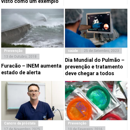
visto como um exemplo
Prevenção
saúde
25 de Setembro, 2023
13 de Outubro, 2018
Dia Mundial do Pulmão –
Furacão – INEM aumenta
prevenção e tratamento
estado de alerta
deve chegar a todos
Cancro da próstata
Prevenção
17 de Novembro, 2025
10 de Fevereiro, 2016