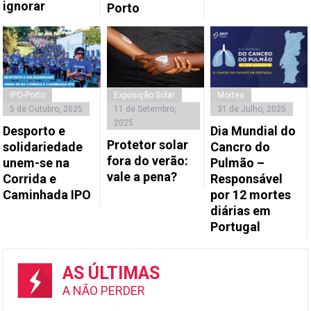
ignorar
Porto
IPO-Porto
Exposição Solar
Mortes
5 de Outubro, 2025
11 de Setembro,
31 de Julho, 2025
2025
Desporto e
Dia Mundial do
Protetor solar
solidariedade
Cancro do
fora do verão:
unem-se na
Pulmão –
vale a pena?
Corrida e
Responsável
Caminhada IPO
por 12 mortes
diárias em
Portugal
AS ÚLTIMAS
A NÃO PERDER