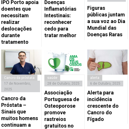
IPO Porto apoia
Doenças
Figuras
doentes que
Inflamatórias
públicas juntam
necessitam
Intestinais:
a sua voz ao Dia
realizar
reconhecer
Mundial das
deslocações
cedo para
Doenças Raras
durante
tratar melhor
tratamento
Cancro da próstata
saúde
alerta
17 de Novembro,
28 de Outubro, 2025
6 de Outubro, 2025
2025
Associação
Alerta para
Cancro da
Portuguesa de
incidência
Próstata –
Osteoporose
crescente do
Sinais que
promove
Cancro do
muitos homens
rastreios
Fígado
continuam a
gratuitos no