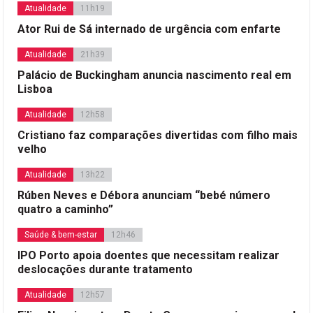
Atualidade
11h19
Ator Rui de Sá internado de urgência com enfarte
Atualidade
21h39
Palácio de Buckingham anuncia nascimento real em
Lisboa
Atualidade
12h58
Cristiano faz comparações divertidas com filho mais
velho
Atualidade
13h22
Rúben Neves e Débora anunciam “bebé número
quatro a caminho”
Saúde & bem-estar
12h46
IPO Porto apoia doentes que necessitam realizar
deslocações durante tratamento
Atualidade
12h57