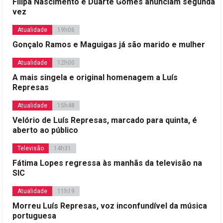
Filipa Nascimento e Duarte Gomes anunciam segunda
vez
Atualidade
19h06
Gonçalo Ramos e Maguigas já são marido e mulher
Atualidade
12h00
A mais singela e original homenagem a Luís
Represas
Atualidade
15h48
Velório de Luís Represas, marcado para quinta, é
aberto ao público
Televisão
14h31
Fátima Lopes regressa às manhãs da televisão na
SIC
Atualidade
11h19
Morreu Luís Represas, voz inconfundível da música
portuguesa