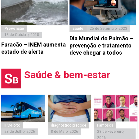
Prevenção
saúde
25 de Setembro, 2023
13 de Outubro, 2018
Dia Mundial do Pulmão –
Furacão – INEM aumenta
prevenção e tratamento
estado de alerta
deve chegar a todos
Saúde & bem-estar
IPO-Porto
diagnóstico precoce
Famosos
28 de Julho, 2026
8 de Maio, 2026
28 de Fevereiro,
2026