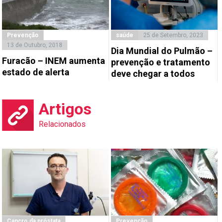
Prevenção
saúde
25 de Setembro, 2023
13 de Outubro, 2018
Dia Mundial do Pulmão –
Furacão – INEM aumenta
prevenção e tratamento
estado de alerta
deve chegar a todos
Artigos
Relacionados
Cancro da próstata
Prevenção