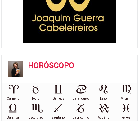
HORÓSCOPO
Carneiro
Touro
Gémeos
Caranguejo
Leão
Virgem
Balança
Escorpião
Sagitário
Capricórnio
Aquário
Peixes