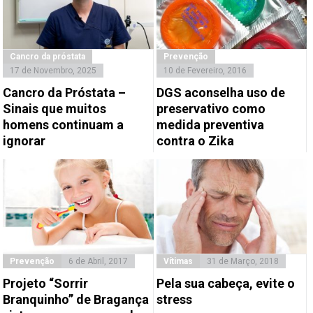
Cancro da próstata
Prevenção
17 de Novembro, 2025
10 de Fevereiro, 2016
Cancro da Próstata –
DGS aconselha uso de
Sinais que muitos
preservativo como
homens continuam a
medida preventiva
ignorar
contra o Zika
Prevenção
6 de Abril, 2017
Vítimas
31 de Março, 2018
Projeto “Sorrir
Pela sua cabeça, evite o
Branquinho” de Bragança
stress