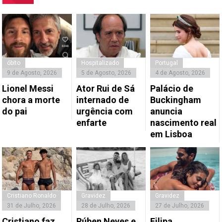
óbito
Hospitalizado
Portugal
9 de Agosto, 2026
5 de Agosto, 2026
4 de Agosto, 2026
Lionel Messi
Ator Rui de Sá
Palácio de
chora a morte
internado de
Buckingham
do pai
urgência com
anuncia
enfarte
nascimento real
em Lisboa
Cristiano Ronaldo
Gravidez
Gravidez
31 de Julho, 2026
28 de Julho, 2026
27 de Julho, 2026
Cristiano faz
Rúben Neves e
Filipa