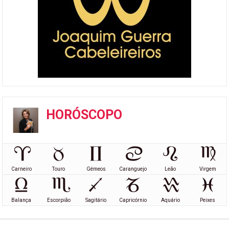
HORÓSCOPO
Carneiro
Touro
Gémeos
Caranguejo
Leão
Virgem
Balança
Escorpião
Sagitário
Capricórnio
Aquário
Peixes