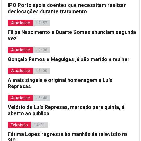
IPO Porto apoia doentes que necessitam realizar
deslocações durante tratamento
Atualidade
12h57
Filipa Nascimento e Duarte Gomes anunciam segunda
vez
Atualidade
19h06
Gonçalo Ramos e Maguigas já são marido e mulher
Atualidade
12h00
A mais singela e original homenagem a Luís
Represas
Atualidade
15h48
Velório de Luís Represas, marcado para quinta, é
aberto ao público
Televisão
14h31
Fátima Lopes regressa às manhãs da televisão na
SIC