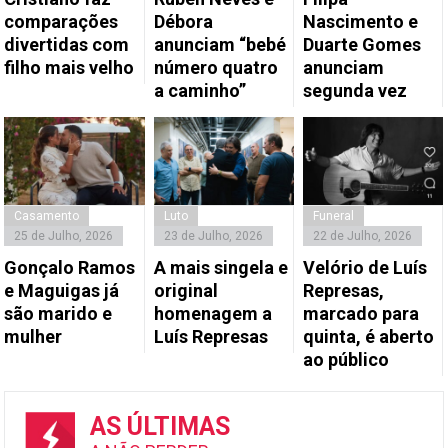
comparações
Débora
Nascimento e
divertidas com
anunciam “bebé
Duarte Gomes
filho mais velho
número quatro
anunciam
a caminho”
segunda vez
Casamento
Luto
Funeral
25 de Julho, 2026
23 de Julho, 2026
22 de Julho, 2026
Gonçalo Ramos
A mais singela e
Velório de Luís
e Maguigas já
original
Represas,
são marido e
homenagem a
marcado para
mulher
Luís Represas
quinta, é aberto
ao público
AS ÚLTIMAS