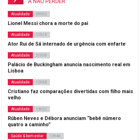
A NÃO PERDER
Atualidade
09h52
Lionel Messi chora a morte do pai
Atualidade
11h19
Ator Rui de Sá internado de urgência com enfarte
Atualidade
21h39
Palácio de Buckingham anuncia nascimento real em
Lisboa
Atualidade
12h58
Cristiano faz comparações divertidas com filho mais
velho
Atualidade
13h22
Rúben Neves e Débora anunciam “bebé número
quatro a caminho”
Saúde & bem-estar
12h46