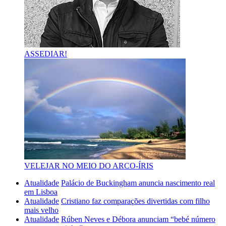
ASSEDIAR!
VELEJAR NO MEIO DO ARCO-ÍRIS
Atualidade
Palácio de Buckingham anuncia nascimento real
em Lisboa
Atualidade
Cristiano faz comparações divertidas com filho
mais velho
Atualidade
Rúben Neves e Débora anunciam “bebé número