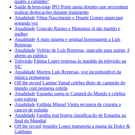
quatro a caminho”
Saúde & bem-estar
IPO Porto apoia doentes que necessitam
realizar deslocações durante tratamento
Atualidade
Filipa Nascimento e Duarte Gomes anunciam
segunda vez
Atualidade
Gonçalo Ramos e Maguigas já são marido e
mulher
Atualidade
A mais singela e original homenagem a Luís
Represas
Atualidade
Velório de Luís Represas, marcado para quinta, é
aberto ao público
Televisão
Fátima Lopes regressa às manhãs da televisão na
SIC
Atualidade
Morreu Luís Represas, voz inconfundível da
música portuguesa
Off the record
Lamine Yamal celebra título de campeão do
mundo com pequena estrela
Atualidade
Espanha sagra-se Campeã do Mundo e celebra
com euforia
Atualidade
Estilista Miguel Vieira recupera de cirurgia a
cancro de pulmão
Atualidade
Família real festeja classificação de Espanha na
final do Mundial
Off the record
Jennifer Lopez transporta a magia da Dolce &
Gabbana