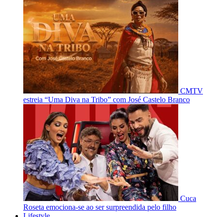
CMTV
estreia “Uma Diva na Tribo” com José Castelo Branco
Cuca
Roseta emociona-se ao ser surpreendida pelo filho
Lifestyle