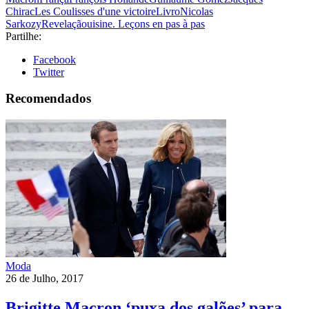
Chirac
Les Coulisses d'une victoire
Livro
Nicolas
Sarkozy
Revelação
uisine. Leçons en pas à pas
Partilhe:
Facebook
Twitter
Recomendados
Moda
26 de Julho, 2017
Brigitte Macron ‘puxa dos galões’ para