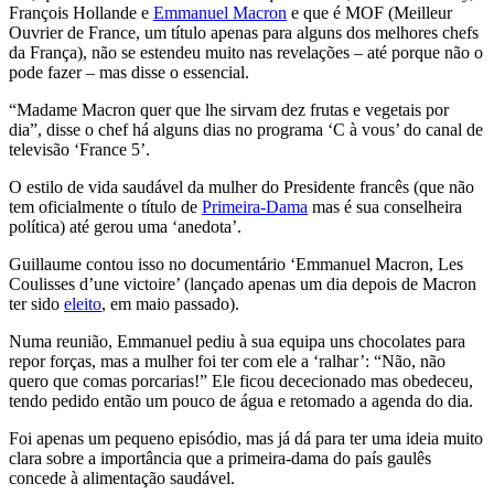
François Hollande e
Emmanuel Macron
e que é MOF (Meilleur
Ouvrier de France, um título apenas para alguns dos melhores chefs
da França), não se estendeu muito nas revelações – até porque não o
pode fazer – mas disse o essencial.
“Madame Macron quer que lhe sirvam dez frutas e vegetais por
dia”, disse o chef há alguns dias no programa ‘C à vous’ do canal de
televisão ‘France 5’.
O estilo de vida saudável da mulher do Presidente francês (que não
tem oficialmente o título de
Primeira-Dama
mas é sua conselheira
política) até gerou uma ‘anedota’.
Guillaume contou isso no documentário ‘Emmanuel Macron, Les
Coulisses d’une victoire’ (lançado apenas um dia depois de Macron
ter sido
eleito
, em maio passado).
Numa reunião, Emmanuel pediu à sua equipa uns chocolates para
repor forças, mas a mulher foi ter com ele a ‘ralhar’: “Não, não
quero que comas porcarias!” Ele ficou dececionado mas obedeceu,
tendo pedido então um pouco de água e retomado a agenda do dia.
Foi apenas um pequeno episódio, mas já dá para ter uma ideia muito
clara sobre a importância que a primeira-dama do país gaulês
concede à alimentação saudável.