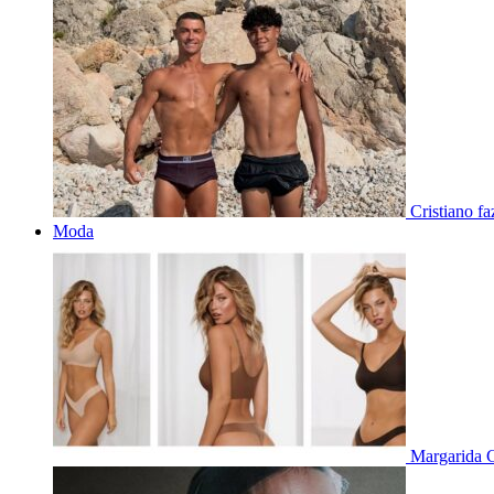
Cristiano f
Moda
Margarida C