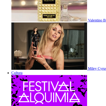
Valentino B
Miley Cyru
Cultura