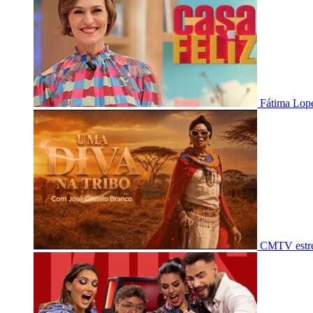
Fátima Lope
CMTV estre