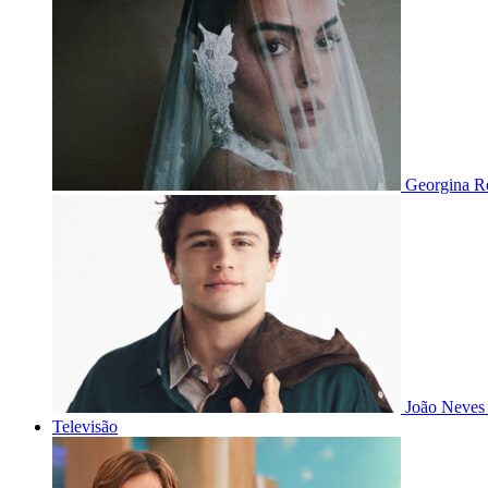
Georgina Ro
João Neves 
Televisão