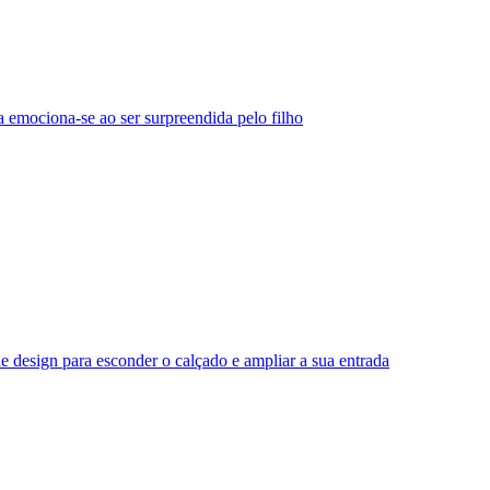
 emociona-se ao ser surpreendida pelo filho
e design para esconder o calçado e ampliar a sua entrada