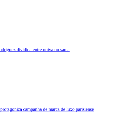
driguez dividida entre noiva ou santa
protagoniza campanha de marca de luxo parisiense