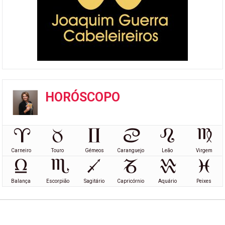
HORÓSCOPO
Carneiro
Touro
Gémeos
Caranguejo
Leão
Virgem
Balança
Escorpião
Sagitário
Capricórnio
Aquário
Peixes