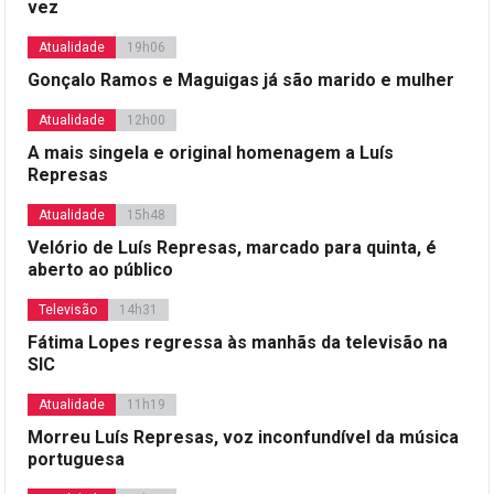
vez
Atualidade
19h06
Gonçalo Ramos e Maguigas já são marido e mulher
Atualidade
12h00
A mais singela e original homenagem a Luís
Represas
Atualidade
15h48
Velório de Luís Represas, marcado para quinta, é
aberto ao público
Televisão
14h31
Fátima Lopes regressa às manhãs da televisão na
SIC
Atualidade
11h19
Morreu Luís Represas, voz inconfundível da música
portuguesa