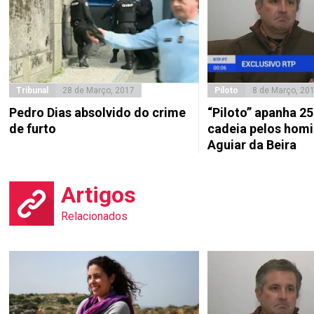
Tribunal
28 de Março, 2017
Piloto
8 de Março, 20
Pedro Dias absolvido do crime
“Piloto” apanha 25
de furto
cadeia pelos homi
Aguiar da Beira
Artigos
Relacionados