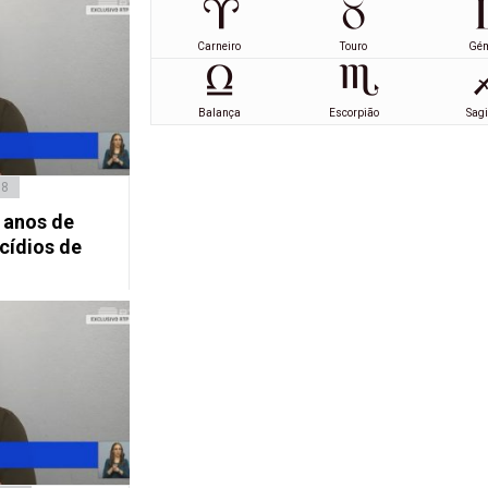
Carneiro
Touro
Gé
Balança
Escorpião
Sagi
18
 anos de
cídios de