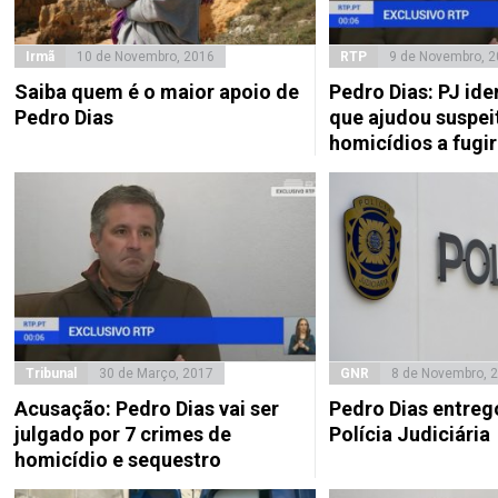
Irmã
10 de Novembro, 2016
RTP
9 de Novembro, 
Saiba quem é o maior apoio de
Pedro Dias: PJ ide
Pedro Dias
que ajudou suspei
homicídios a fugir
Tribunal
30 de Março, 2017
GNR
8 de Novembro, 
Acusação: Pedro Dias vai ser
Pedro Dias entreg
julgado por 7 crimes de
Polícia Judiciária
homicídio e sequestro