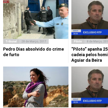
Tribunal
28 de Março, 2017
Piloto
8 de Março, 20
Pedro Dias absolvido do crime
“Piloto” apanha 25
de furto
cadeia pelos homi
Aguiar da Beira