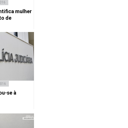
2016
ntifica mulher
to de
2016
ou-se à