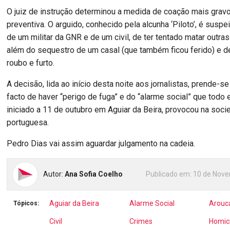
O juiz de instrução determinou a medida de coação mais gravo
preventiva. O arguido, conhecido pela alcunha ‘Piloto’, é suspe
de um militar da GNR e de um civil, de ter tentado matar outra
além do sequestro de um casal (que também ficou ferido) e d
roubo e furto.
A decisão, lida ao início desta noite aos jornalistas, prende
facto de haver “perigo de fuga” e do “alarme social” que todo 
iniciado a 11 de outubro em Aguiar da Beira, provocou na soc
portuguesa.
Pedro Dias vai assim aguardar julgamento na cadeia.
Autor:
Ana Sofia Coelho
Publicado em:
10 de Nove
Aguiar da Beira
Alarme Social
Arouc
Tópicos:
Civil
Crimes
Homic