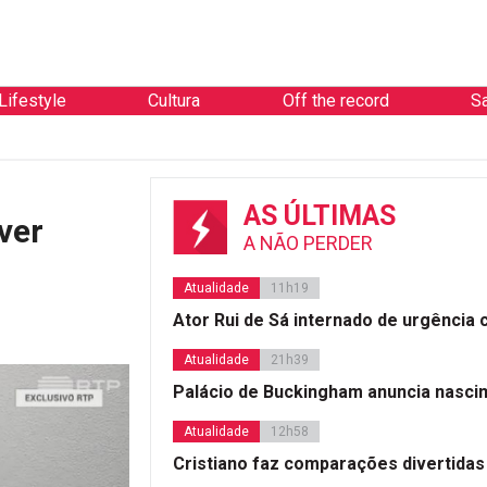
Lifestyle
Cultura
Off the record
S
AS ÚLTIMAS
ver
A NÃO PERDER
Atualidade
11h19
Ator Rui de Sá internado de urgência
Atualidade
21h39
Palácio de Buckingham anuncia nasci
Atualidade
12h58
Cristiano faz comparações divertidas