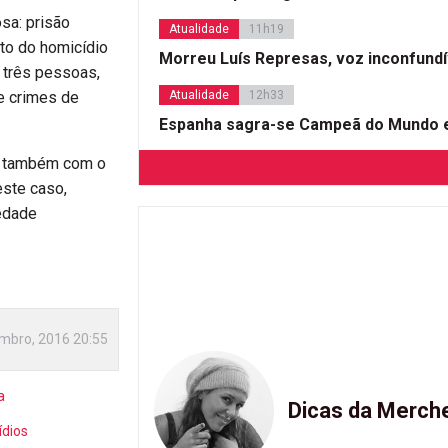
sa: prisão
Atualidade
11h19
ito do homicídio
Morreu Luís Represas, voz inconfund
s três pessoas,
e crimes de
Atualidade
12h33
Espanha sagra-se Campeã do Mundo e
-se também com o
este caso,
iedade
mbro, 2016 20:55
a
Dicas da Merch
ídios