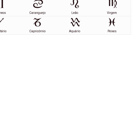
meos
Caranguejo
Leão
Virgem
tário
Capricórnio
Aquário
Peixes