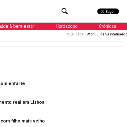
aúde & bem-estar
Horóscopo
Crónicas
Atualidade
Ator Rui de Sá internado de urgência co
 com enfarte
mento real em Lisboa
 com filho mais velho