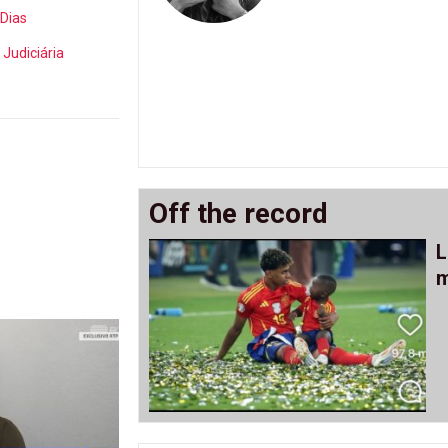
Dias
 Judiciária
Off the record
L
m