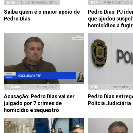
Irmã
10 de Novembro, 2016
RTP
9 de Novembro, 
Saiba quem é o maior apoio de
Pedro Dias: PJ ide
Pedro Dias
que ajudou suspei
homicídios a fugir
Tribunal
30 de Março, 2017
GNR
8 de Novembro, 
Acusação: Pedro Dias vai ser
Pedro Dias entreg
julgado por 7 crimes de
Polícia Judiciária
homicídio e sequestro