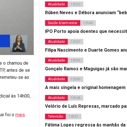
Atualidade
13h22
Rúben Neves e Débora anunciam “beb
Saúde & bem-estar
12h46
IPO Porto apoia doentes que necessi
Atualidade
12h57
Filipa Nascimento e Duarte Gomes a
Atualidade
19h06
ue o chamou de
Gonçalo Ramos e Maguigas já são mar
TP, antes de se
e remeteu-se ao
Atualidade
12h00
A mais singela e original homenagem
dicial às 14h00,
Atualidade
15h48
Velório de Luís Represas, marcado par
ue foi o
mais
Televisão
14h31
Fátima Lopes regressa às manhãs da 