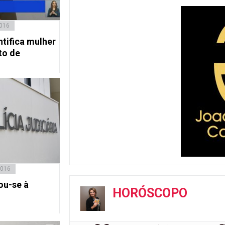
2016
ntifica mulher
to de
2016
ou-se à
HORÓSCOPO