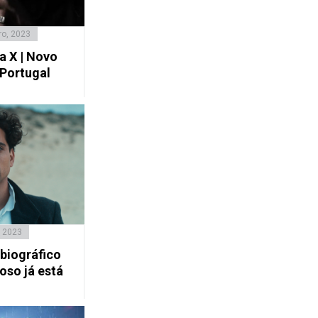
ro, 2023
a X | Novo
 Portugal
, 2023
 biográfico
so já está