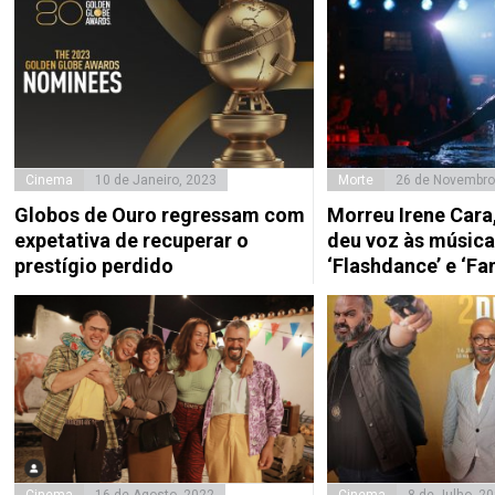
Cinema
10 de Janeiro, 2023
Morte
26 de Novembro
Globos de Ouro regressam com
Morreu Irene Cara,
expetativa de recuperar o
deu voz às música
prestígio perdido
‘Flashdance’ e ‘Fa
Cinema
16 de Agosto, 2022
Cinema
8 de Julho, 2