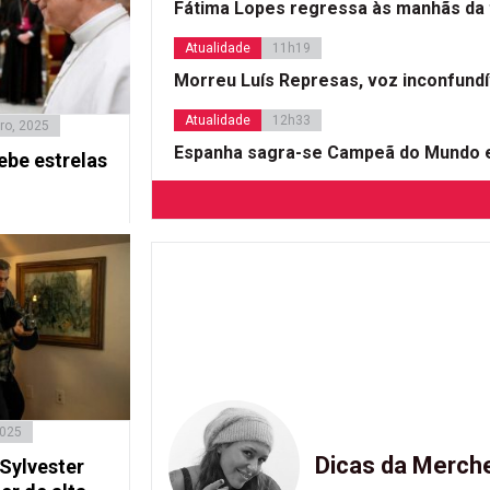
Fátima Lopes regressa às manhãs da 
Atualidade
11h19
Morreu Luís Represas, voz inconfund
Atualidade
12h33
ro, 2025
Espanha sagra-se Campeã do Mundo e
ebe estrelas
2025
Dicas da Merch
Sylvester