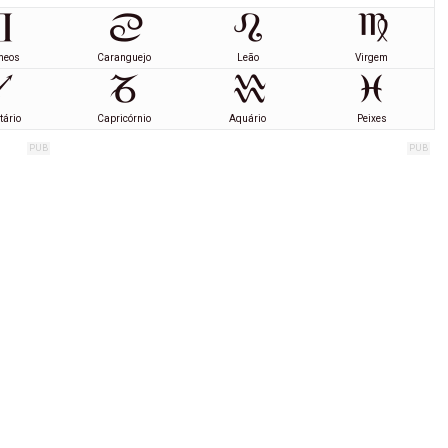
meos
Caranguejo
Leão
Virgem
tário
Capricórnio
Aquário
Peixes