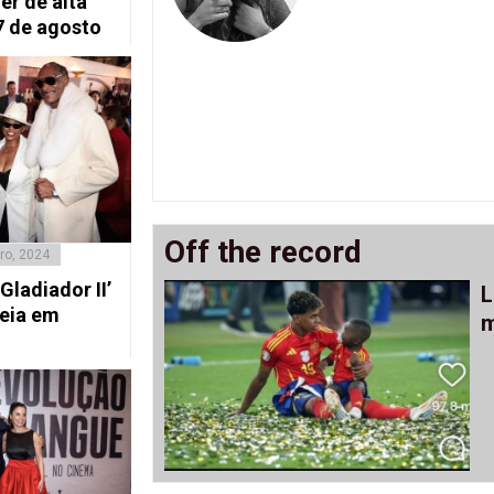
er de alta
 7 de agosto
Off the record
ro, 2024
Gladiador II’
L
reia em
m