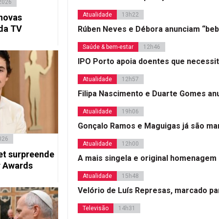
2026
Atualidade
13h22
 novas
 da TV
Rúben Neves e Débora anunciam “beb
Saúde & bem-estar
12h46
IPO Porto apoia doentes que necessi
Atualidade
12h57
Filipa Nascimento e Duarte Gomes a
Atualidade
19h06
Gonçalo Ramos e Maguigas já são mar
026
Atualidade
12h00
t surpreende
A mais singela e original homenagem
r Awards
Atualidade
15h48
Velório de Luís Represas, marcado par
Televisão
14h31