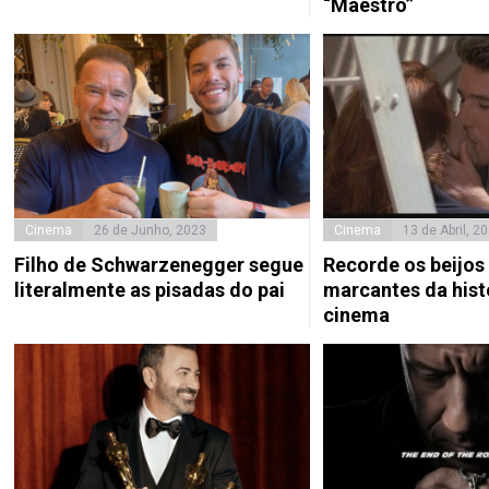
“Maestro”
Cinema
26 de Junho, 2023
Cinema
13 de Abril, 2
Filho de Schwarzenegger segue
Recorde os beijos
literalmente as pisadas do pai
marcantes da hist
cinema