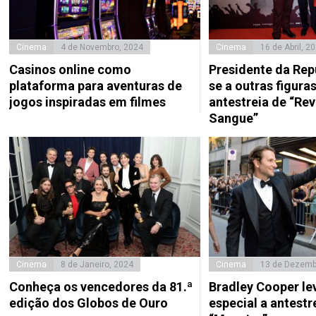
Cinema
4 de Novembro, 2024
Cinema
16 de Abril, 2
Casinos online como
Presidente da Repú
plataforma para aventuras de
se a outras figura
jogos inspiradas em filmes
antestreia de “Re
Sangue”
Cinema
8 de Janeiro, 2024
Cinema
13 de Dezemb
Conheça os vencedores da 81.ª
Bradley Cooper l
edição dos Globos de Ouro
especial a antestr