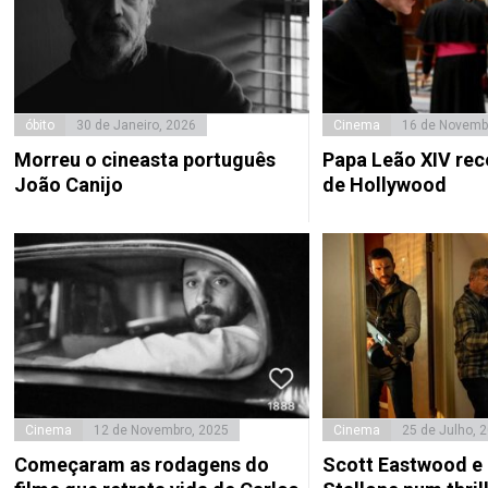
óbito
30 de Janeiro, 2026
Cinema
16 de Novemb
Morreu o cineasta português
Papa Leão XIV rec
João Canijo
de Hollywood
Cinema
12 de Novembro, 2025
Cinema
25 de Julho, 
Começaram as rodagens do
Scott Eastwood e 