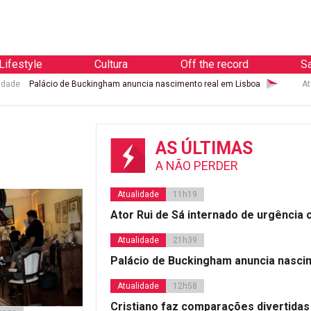
Lifestyle
Cultura
Off the record
S
idade
Palácio de Buckingham anuncia nascimento real em Lisboa
At
AS ÚLTIMAS
A NÃO PERDER
Atualidade
11h19
Ator Rui de Sá internado de urgência
Atualidade
21h39
Palácio de Buckingham anuncia nasci
Atualidade
12h58
Cristiano faz comparações divertidas