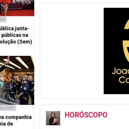
024
blica junta-
s públicas na
volução (Sem)
ro, 2023
HORÓSCOPO
eva companhia
eia de