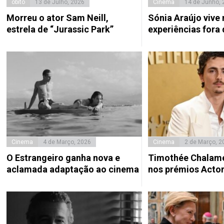
óbito
13 de Julho, 2026
Cinema
14 de Junho, 
Morreu o ator Sam Neill,
Sónia Araújo vive
estrela de “Jurassic Park”
experiências fora
Cinema
4 de Março, 2026
Cinema
2 de Março, 2
O Estrangeiro ganha nova e
Timothée Chalame
aclamada adaptação ao cinema
nos prémios Acto