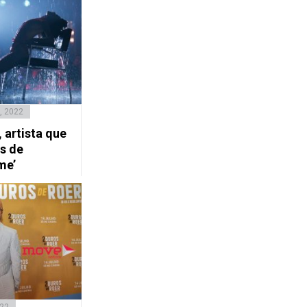
, 2022
 artista que
s de
me’
022