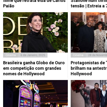
filme que retrata vida de Carlos
Stallone num thrill
Paião
tensão | Estreia a
Cinema
6 de Janeiro, 2025
Cinema
28 de Novemb
Brasileira ganha Globo de Ouro
Protagonistas de ‘
em competição com grandes
brilham na antest
nomes de Hollywood
Hollywood