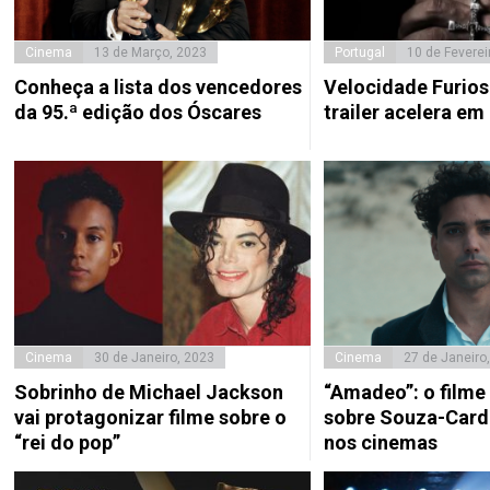
Cinema
13 de Março, 2023
Portugal
10 de Feverei
Conheça a lista dos vencedores
Velocidade Furios
da 95.ª edição dos Óscares
trailer acelera em
Cinema
30 de Janeiro, 2023
Cinema
27 de Janeiro
Sobrinho de Michael Jackson
“Amadeo”: o filme
vai protagonizar filme sobre o
sobre Souza-Cardo
“rei do pop”
nos cinemas