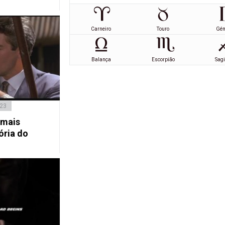
Carneiro
Touro
Gé
Balança
Escorpião
Sagi
023
 mais
ória do