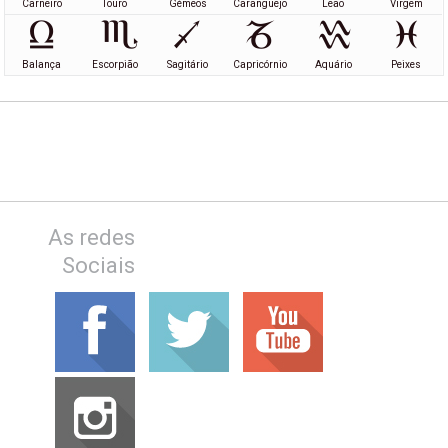
Carneiro
Touro
Gémeos
Caranguejo
Leão
Virgem
Balança
Escorpião
Sagitário
Capricórnio
Aquário
Peixes
As redes
Sociais