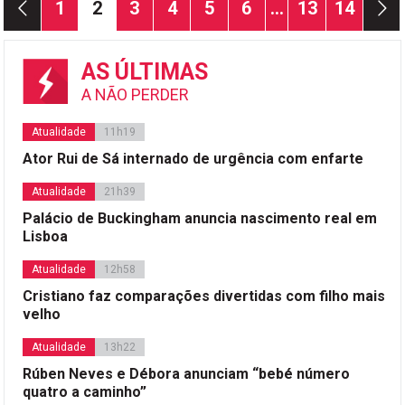
Página
Página
Página
Página
Página
Página
Página
Página
1
2
3
4
5
6
…
13
14
dos
conteúdos
AS ÚLTIMAS
A NÃO PERDER
Atualidade
11h19
Ator Rui de Sá internado de urgência com enfarte
Atualidade
21h39
Palácio de Buckingham anuncia nascimento real em
Lisboa
Atualidade
12h58
Cristiano faz comparações divertidas com filho mais
velho
Atualidade
13h22
Rúben Neves e Débora anunciam “bebé número
quatro a caminho”