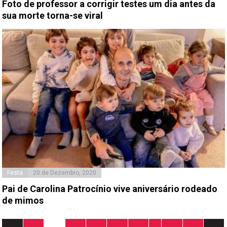
Foto de professor a corrigir testes um dia antes da
sua morte torna-se viral
Festa
20 de Dezembro, 2020
Pai de Carolina Patrocínio vive aniversário rodeado
de mimos
Paginação