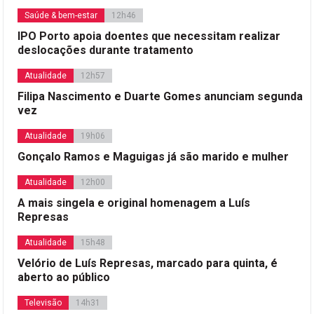
Saúde & bem-estar
12h46
IPO Porto apoia doentes que necessitam realizar
deslocações durante tratamento
Atualidade
12h57
Filipa Nascimento e Duarte Gomes anunciam segunda
vez
Atualidade
19h06
Gonçalo Ramos e Maguigas já são marido e mulher
Atualidade
12h00
A mais singela e original homenagem a Luís
Represas
Atualidade
15h48
Velório de Luís Represas, marcado para quinta, é
aberto ao público
Televisão
14h31