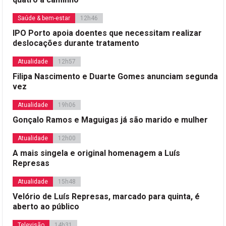
Saúde & bem-estar
12h46
IPO Porto apoia doentes que necessitam realizar
deslocações durante tratamento
Atualidade
12h57
Filipa Nascimento e Duarte Gomes anunciam segunda
vez
Atualidade
19h06
Gonçalo Ramos e Maguigas já são marido e mulher
Atualidade
12h00
A mais singela e original homenagem a Luís
Represas
Atualidade
15h48
Velório de Luís Represas, marcado para quinta, é
aberto ao público
Televisão
14h31