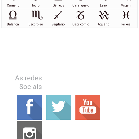
Carneiro
Touro
Gémeos
Caranguejo
Leão
Virgem
Balança
Escorpião
Sagitário
Capricórnio
Aquário
Peixes
As redes
Sociais