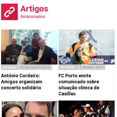
Artigos
Relacionados
Doença
22 de Outubro, 2018
FC Porto
1 de Maio, 2019
António Cordeiro:
FC Porto emite
Amigos organizam
comunicado sobre
concerto solidário
situação clínica de
Casillas