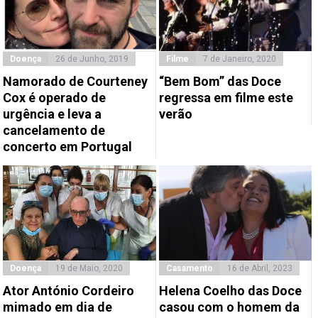
Doença
26 de Junho, 2019
Filme
7 de Janeiro, 2020
Namorado de Courteney
“Bem Bom” das Doce
Cox é operado de
regressa em filme este
urgência e leva a
verão
cancelamento de
concerto em Portugal
Doença
19 de Maio, 2020
Casamento
16 de Abril, 2023
Ator António Cordeiro
Helena Coelho das Doce
mimado em dia de
casou com o homem da