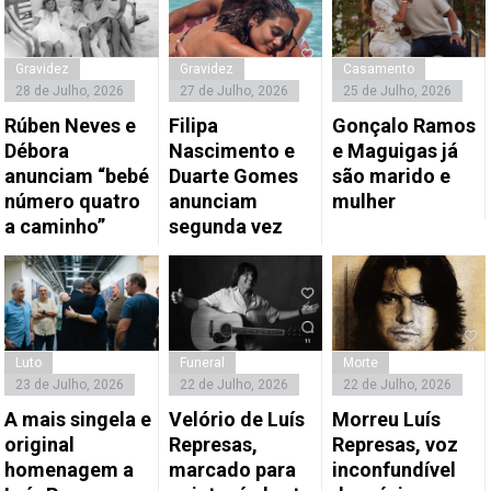
Gravidez
Gravidez
Casamento
28 de Julho, 2026
27 de Julho, 2026
25 de Julho, 2026
Rúben Neves e
Filipa
Gonçalo Ramos
Débora
Nascimento e
e Maguigas já
anunciam “bebé
Duarte Gomes
são marido e
número quatro
anunciam
mulher
a caminho”
segunda vez
Luto
Funeral
Morte
23 de Julho, 2026
22 de Julho, 2026
22 de Julho, 2026
A mais singela e
Velório de Luís
Morreu Luís
original
Represas,
Represas, voz
homenagem a
marcado para
inconfundível