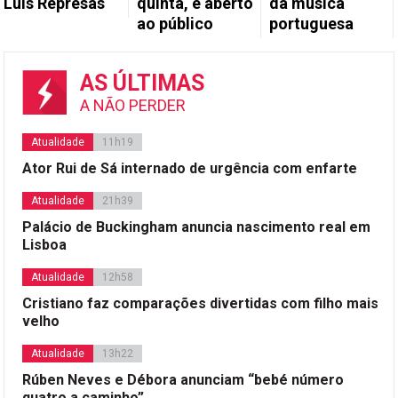
Luís Represas
quinta, é aberto
da música
ao público
portuguesa
AS ÚLTIMAS
A NÃO PERDER
Atualidade
11h19
Ator Rui de Sá internado de urgência com enfarte
Atualidade
21h39
Palácio de Buckingham anuncia nascimento real em
Lisboa
Atualidade
12h58
Cristiano faz comparações divertidas com filho mais
velho
Atualidade
13h22
Rúben Neves e Débora anunciam “bebé número
quatro a caminho”