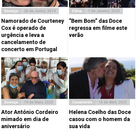
Doença
26 de Junho, 2019
Filme
7 de Janeiro, 2020
Namorado de Courteney
“Bem Bom” das Doce
Cox é operado de
regressa em filme este
urgência e leva a
verão
cancelamento de
concerto em Portugal
Doença
19 de Maio, 2020
Casamento
16 de Abril, 2023
Ator António Cordeiro
Helena Coelho das Doce
mimado em dia de
casou com o homem da
aniversário
sua vida