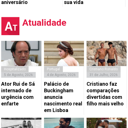
aniversário
sua vida
Atualidade
Hospitalizado
Portugal
Cristiano Ronaldo
5 de Agosto, 2026
4 de Agosto, 2026
31 de Julho, 2026
Ator Rui de Sá
Palácio de
Cristiano faz
internado de
Buckingham
comparações
urgência com
anuncia
divertidas com
enfarte
nascimento real
filho mais velho
em Lisboa