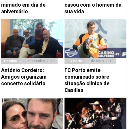
mimado em dia de
casou com o homem da
aniversário
sua vida
Doença
22 de Outubro, 2018
FC Porto
1 de Maio, 2019
António Cordeiro:
FC Porto emite
Amigos organizam
comunicado sobre
concerto solidário
situação clínica de
Casillas