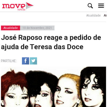
Atualidade
Ator Rui
Atualidade
10 de Novembro, 2021
José Raposo reage a pedido de
ajuda de Teresa das Doce
PARTILHE: