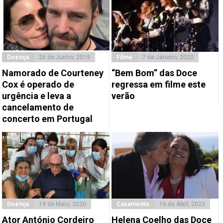
Doença
26 de Junho, 2019
Filme
7 de Janeiro, 2020
Namorado de Courteney
“Bem Bom” das Doce
Cox é operado de
regressa em filme este
urgência e leva a
verão
cancelamento de
concerto em Portugal
Doença
19 de Maio, 2020
Casamento
16 de Abril, 2023
Ator António Cordeiro
Helena Coelho das Doce