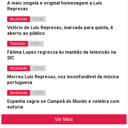
A mais singela e original homenagem a Luís
Represas
Atualidade
15h48
Velório de Luís Represas, marcado para quinta, é
aberto ao público
Televisão
14h31
Fátima Lopes regressa às manhãs da televisão na
SIC
Atualidade
11h19
Morreu Luís Represas, voz inconfundível da música
portuguesa
Atualidade
12h33
Espanha sagra-se Campeã do Mundo e celebra com
euforia
Ver Mais