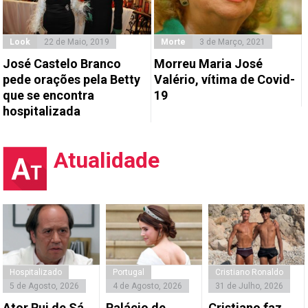
Look
22 de Maio, 2019
Morte
3 de Março, 2021
José Castelo Branco
Morreu Maria José
pede orações pela Betty
Valério, vítima de Covid-
que se encontra
19
hospitalizada
Atualidade
Hospitalizado
Portugal
Cristiano Ronaldo
5 de Agosto, 2026
4 de Agosto, 2026
31 de Julho, 2026
Ator Rui de Sá
Palácio de
Cristiano faz