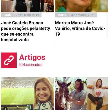
Look
22 de Maio, 2019
Morte
3 de Março, 2021
José Castelo Branco
Morreu Maria José
pede orações pela Betty
Valério, vítima de Covid-
que se encontra
19
hospitalizada
Artigos
Relacionados