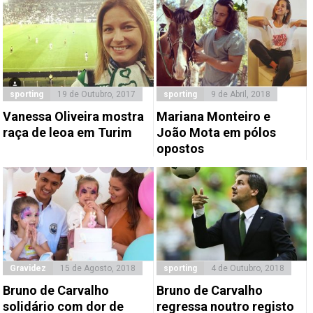
sporting
19 de Outubro, 2017
sporting
9 de Abril, 2018
Vanessa Oliveira mostra
Mariana Monteiro e
raça de leoa em Turim
João Mota em pólos
opostos
Gravidez
15 de Agosto, 2018
sporting
4 de Outubro, 2018
Bruno de Carvalho
Bruno de Carvalho
solidário com dor de
regressa noutro registo