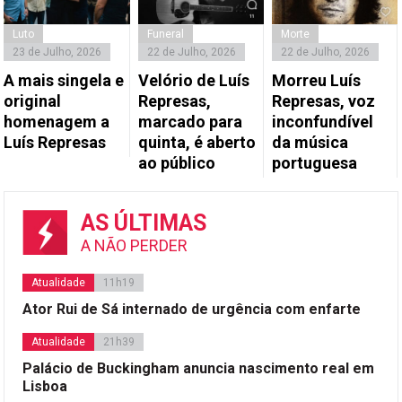
Luto
Funeral
Morte
23 de Julho, 2026
22 de Julho, 2026
22 de Julho, 2026
A mais singela e
Velório de Luís
Morreu Luís
original
Represas,
Represas, voz
homenagem a
marcado para
inconfundível
Luís Represas
quinta, é aberto
da música
ao público
portuguesa
AS ÚLTIMAS
A NÃO PERDER
Atualidade
11h19
Ator Rui de Sá internado de urgência com enfarte
Atualidade
21h39
Palácio de Buckingham anuncia nascimento real em
Lisboa