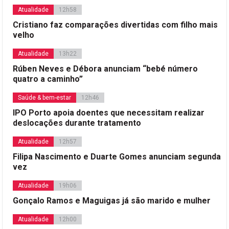
Atualidade
12h58
Cristiano faz comparações divertidas com filho mais
velho
Atualidade
13h22
Rúben Neves e Débora anunciam “bebé número
quatro a caminho”
Saúde & bem-estar
12h46
IPO Porto apoia doentes que necessitam realizar
deslocações durante tratamento
Atualidade
12h57
Filipa Nascimento e Duarte Gomes anunciam segunda
vez
Atualidade
19h06
Gonçalo Ramos e Maguigas já são marido e mulher
Atualidade
12h00