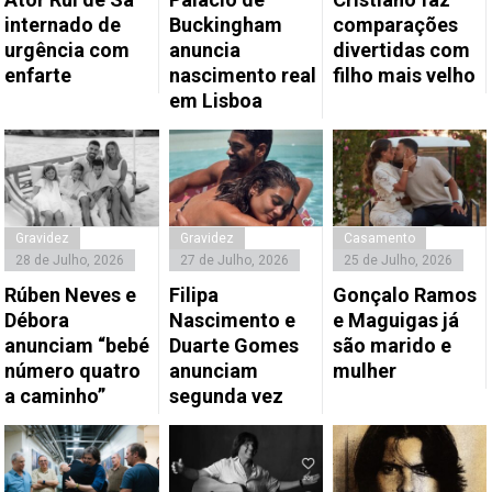
internado de
Buckingham
comparações
urgência com
anuncia
divertidas com
enfarte
nascimento real
filho mais velho
em Lisboa
Gravidez
Gravidez
Casamento
28 de Julho, 2026
27 de Julho, 2026
25 de Julho, 2026
Rúben Neves e
Filipa
Gonçalo Ramos
Débora
Nascimento e
e Maguigas já
anunciam “bebé
Duarte Gomes
são marido e
número quatro
anunciam
mulher
a caminho”
segunda vez