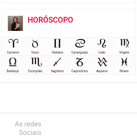
HORÓSCOPO
Carneiro
Touro
Gémeos
Caranguejo
Leão
Virgem
Balança
Escorpião
Sagitário
Capricórnio
Aquário
Peixes
As redes
Sociais