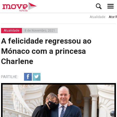
Atualidade
Ator Rui de S
Atualidade
8 de Novembro, 2021
A felicidade regressou ao
Mónaco com a princesa
Charlene
PARTILHE: