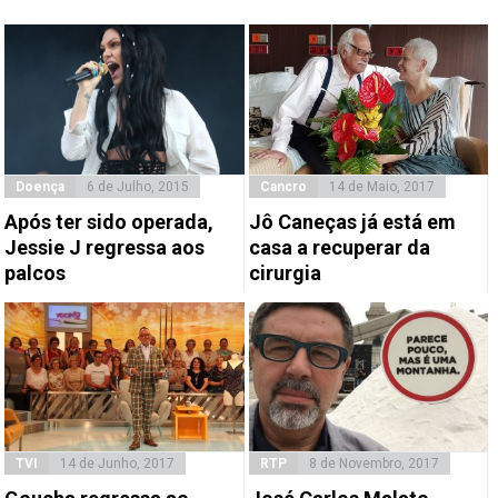
Doença
6 de Julho, 2015
Cancro
14 de Maio, 2017
Após ter sido operada,
Jô Caneças já está em
Jessie J regressa aos
casa a recuperar da
palcos
cirurgia
TVI
14 de Junho, 2017
RTP
8 de Novembro, 2017