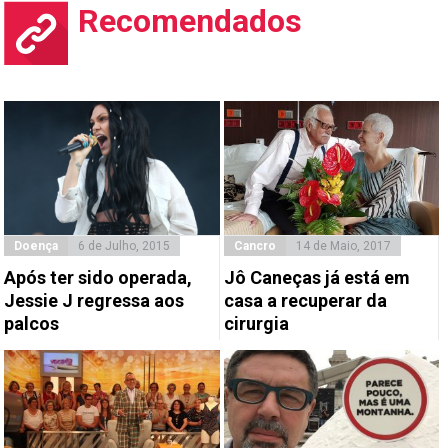
Recomendados
Doença
6 de Julho, 2015
Cancro
14 de Maio, 2017
Após ter sido operada,
Jô Caneças já está em
Jessie J regressa aos
casa a recuperar da
palcos
cirurgia