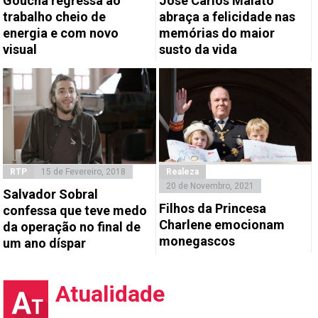
Goucha regressa ao
José Carlos Malato
trabalho cheio de
abraça a felicidade nas
energia e com novo
memórias do maior
visual
susto da vida
RTP
15 de Fevereiro, 2018
Realeza
20 de Novembro, 2021
Salvador Sobral
Filhos da Princesa
confessa que teve medo
Charlene emocionam
da operação no final de
monegascos
um ano díspar
Atualidade