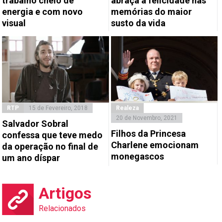
trabalho cheio de
abraça a felicidade nas
energia e com novo
memórias do maior
visual
susto da vida
RTP
15 de Fevereiro, 2018
Realeza
20 de Novembro, 2021
Salvador Sobral
Filhos da Princesa
confessa que teve medo
Charlene emocionam
da operação no final de
monegascos
um ano díspar
Artigos
Relacionados