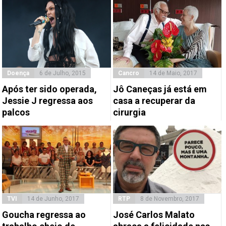
Doença
6 de Julho, 2015
Cancro
14 de Maio, 2017
Após ter sido operada,
Jô Caneças já está em
Jessie J regressa aos
casa a recuperar da
palcos
cirurgia
TVI
14 de Junho, 2017
RTP
8 de Novembro, 2017
Goucha regressa ao
José Carlos Malato