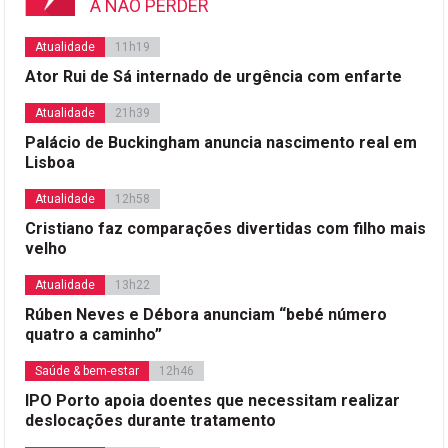
A NÃO PERDER
Atualidade
11h19
Ator Rui de Sá internado de urgência com enfarte
Atualidade
21h39
Palácio de Buckingham anuncia nascimento real em
Lisboa
Atualidade
12h58
Cristiano faz comparações divertidas com filho mais
velho
Atualidade
13h22
Rúben Neves e Débora anunciam “bebé número
quatro a caminho”
Saúde & bem-estar
12h46
IPO Porto apoia doentes que necessitam realizar
deslocações durante tratamento