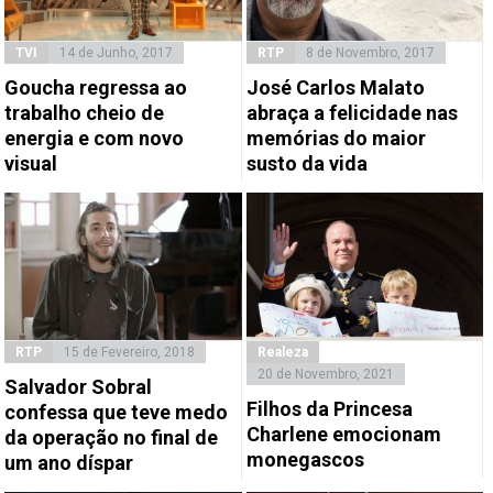
TVI
14 de Junho, 2017
RTP
8 de Novembro, 2017
Goucha regressa ao
José Carlos Malato
trabalho cheio de
abraça a felicidade nas
energia e com novo
memórias do maior
visual
susto da vida
RTP
15 de Fevereiro, 2018
Realeza
20 de Novembro, 2021
Salvador Sobral
Filhos da Princesa
confessa que teve medo
Charlene emocionam
da operação no final de
monegascos
um ano díspar