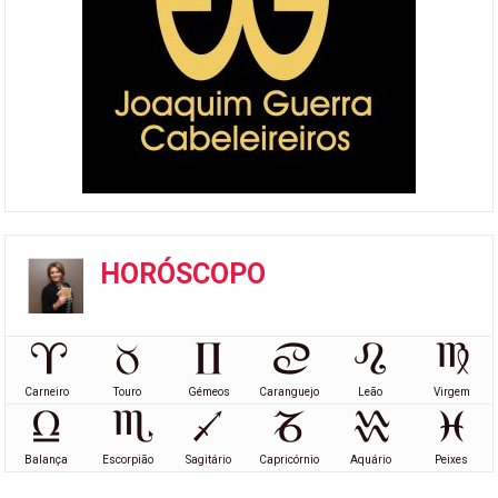
HORÓSCOPO
Carneiro
Touro
Gémeos
Caranguejo
Leão
Virgem
Balança
Escorpião
Sagitário
Capricórnio
Aquário
Peixes