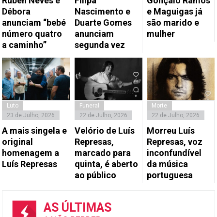
Rúben Neves e
Filipa
Gonçalo Ramos
Débora
Nascimento e
e Maguigas já
anunciam “bebé
Duarte Gomes
são marido e
número quatro
anunciam
mulher
a caminho”
segunda vez
Luto
Funeral
Morte
23 de Julho, 2026
22 de Julho, 2026
22 de Julho, 2026
A mais singela e
Velório de Luís
Morreu Luís
original
Represas,
Represas, voz
homenagem a
marcado para
inconfundível
Luís Represas
quinta, é aberto
da música
ao público
portuguesa
AS ÚLTIMAS