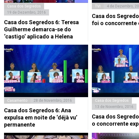
Casa dos Segredos
TVI
4 de Dezembro, 2
19 de Dezembro, 2016
Casa dos Segredo
Casa dos Segredos 6: Teresa
foi o concorrente
Guilherme demarca-se do
‘castigo’ aplicado a Helena
Casamento
28 de Novembro, 2016
Casa dos Segredos
13 de Novembro, 2016
Casa dos Segredos 6: Ana
Casa dos Segredos
expulsa em noite de ‘déjà vu’
o concorrente exp
permanente