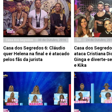
Casa dos Segredos
30 de Outubro, 2016
TVI
24 de Outubro, 20
Casa dos Segredos 6: Cláudio
Casa dos Segredos
quer Helena na final e é atacado
ataca Cristiana Di
pelos fãs da jurista
Ginga e diverte-s
e Kika