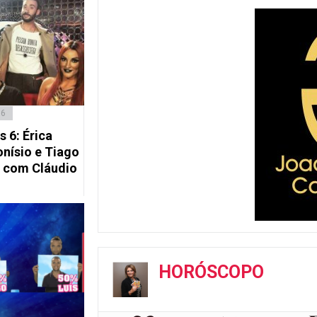
16
 6: Érica
onísio e Tiago
e com Cláudio
HORÓSCOPO