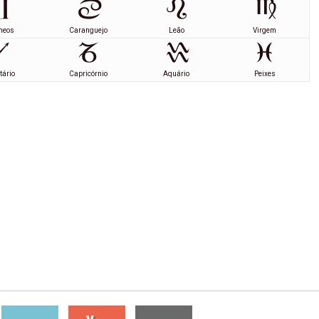
meos
Caranguejo
Leão
Virgem
tário
Capricórnio
Aquário
Peixes