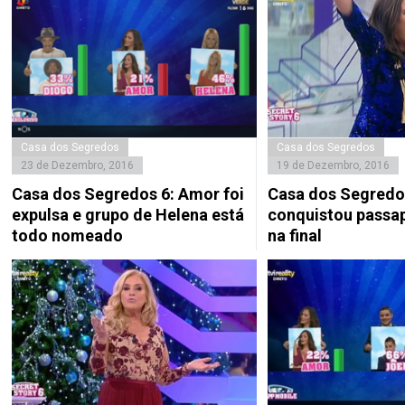
Casa dos Segredos
Casa dos Segredos
23 de Dezembro, 2016
19 de Dezembro, 2016
Casa dos Segredos 6: Amor foi
Casa dos Segredos
expulsa e grupo de Helena está
conquistou passap
todo nomeado
na final