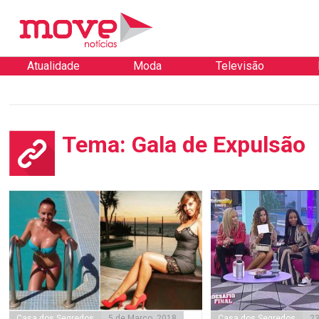
Atualidade
Moda
Televisão
Tema: Gala de Expulsão
Casa dos Segredos
5 de Março, 2018
Casa dos Segredos
23