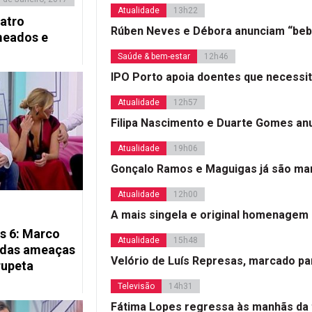
Atualidade
13h22
uatro
Rúben Neves e Débora anunciam “beb
meados e
Saúde & bem-estar
12h46
IPO Porto apoia doentes que necessi
Atualidade
12h57
Filipa Nascimento e Duarte Gomes a
Atualidade
19h06
Gonçalo Ramos e Maguigas já são mar
Atualidade
12h00
A mais singela e original homenagem
s 6: Marco
Atualidade
15h48
 das ameaças
Velório de Luís Represas, marcado par
rupeta
Televisão
14h31
Fátima Lopes regressa às manhãs da 