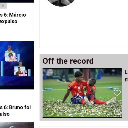
016
s 6: Márcio
 expulso
Off the record
L
m
 6: Bruno foi
ulso