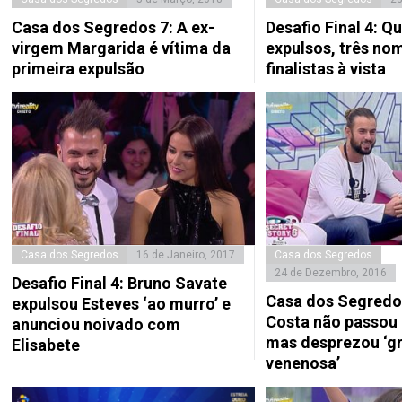
Casa dos Segredos 7: A ex-
Desafio Final 4: Q
virgem Margarida é vítima da
expulsos, três no
primeira expulsão
finalistas à vista
Casa dos Segredos
16 de Janeiro, 2017
Casa dos Segredos
24 de Dezembro, 2016
Desafio Final 4: Bruno Savate
Casa dos Segredo
expulsou Esteves ‘ao murro’ e
Costa não passou
anunciou noivado com
mas desprezou ‘g
Elisabete
venenosa’