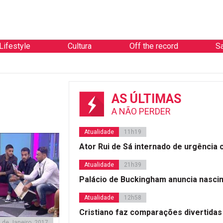
Lifestyle
Cultura
Off the record
S
AS ÚLTIMAS
A NÃO PERDER
Atualidade
11h19
Ator Rui de Sá internado de urgência
Atualidade
21h39
Palácio de Buckingham anuncia nasci
Atualidade
12h58
Cristiano faz comparações divertidas
 de Janeiro, 2017