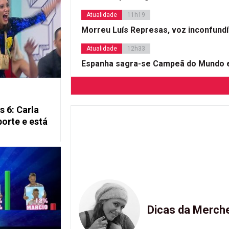
Atualidade
11h19
Morreu Luís Represas, voz inconfund
Atualidade
12h33
Espanha sagra-se Campeã do Mundo e
 6: Carla
orte e está
Dicas da Merch