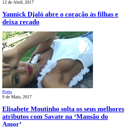
12 de Abril, 2017
Yannick Djaló abre o coração às filhas e
deixa recado
Porto
9 de Maio, 2017
Elisabete Moutinho solta os seus melhores
atributos com Savate na ‘Mansão do
Amor’