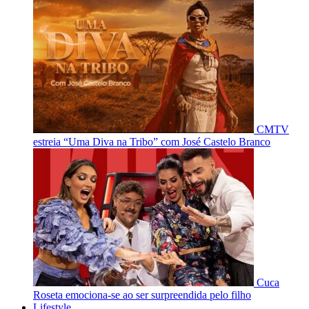
CMTV
estreia “Uma Diva na Tribo” com José Castelo Branco
Cuca
Roseta emociona-se ao ser surpreendida pelo filho
Lifestyle