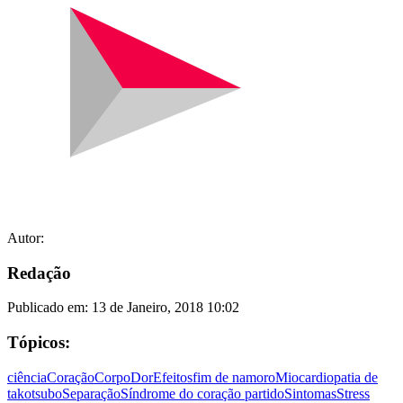
Autor:
Redação
Publicado em:
13 de Janeiro, 2018 10:02
Tópicos:
ciência
Coração
Corpo
Dor
Efeitos
fim de namoro
Miocardiopatia de
takotsubo
Separação
Síndrome do coração partido
Sintomas
Stress