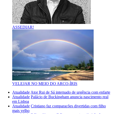
ASSEDIAR!
VELEJAR NO MEIO DO ARCO-ÍRIS
Atualidade
Ator Rui de Sá internado de urgência com enfarte
Atualidade
Palácio de Buckingham anuncia nascimento real
em Lisboa
Atualidade
Cristiano faz comparações divertidas com filho
mais velho