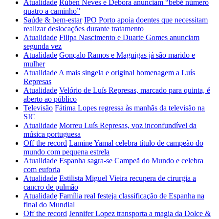
Atualidade
Rúben Neves e Débora anunciam “bebé número
quatro a caminho”
Saúde & bem-estar
IPO Porto apoia doentes que necessitam
realizar deslocações durante tratamento
Atualidade
Filipa Nascimento e Duarte Gomes anunciam
segunda vez
Atualidade
Gonçalo Ramos e Maguigas já são marido e
mulher
Atualidade
A mais singela e original homenagem a Luís
Represas
Atualidade
Velório de Luís Represas, marcado para quinta, é
aberto ao público
Televisão
Fátima Lopes regressa às manhãs da televisão na
SIC
Atualidade
Morreu Luís Represas, voz inconfundível da
música portuguesa
Off the record
Lamine Yamal celebra título de campeão do
mundo com pequena estrela
Atualidade
Espanha sagra-se Campeã do Mundo e celebra
com euforia
Atualidade
Estilista Miguel Vieira recupera de cirurgia a
cancro de pulmão
Atualidade
Família real festeja classificação de Espanha na
final do Mundial
Off the record
Jennifer Lopez transporta a magia da Dolce &