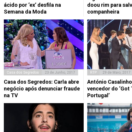
ácido por ‘ex’ desfila na
doou rim para salv
Semana da Moda
companheira
Casa dos Segredos
23 de Junho, 2017
RTP
29 de Maio, 2017
Casa dos Segredos: Carla abre
António Casalinho
negócio após denunciar fraude
vencedor do ‘Got 
na TV
Portugal’