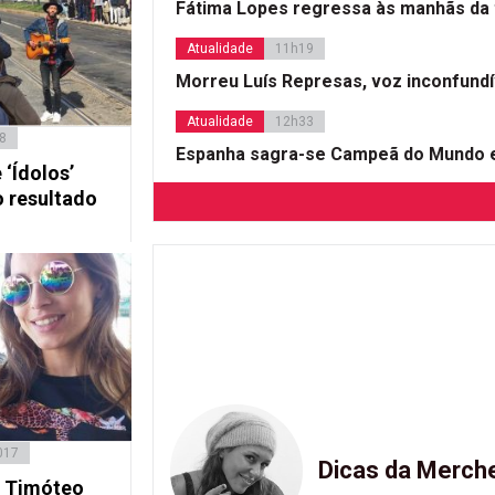
Fátima Lopes regressa às manhãs da 
Atualidade
11h19
Morreu Luís Represas, voz inconfund
Atualidade
12h33
18
Espanha sagra-se Campeã do Mundo e
 ‘Ídolos’
o resultado
017
Dicas da Merch
o Timóteo