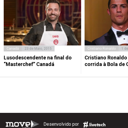
Canadá
23 de Maio, 2015
Cristiano Ronaldo
1 d
Lusodescendente na final do
Cristiano Ronaldo 
“Masterchef” Canadá
corrida à Bola de 
Desenvolvido por