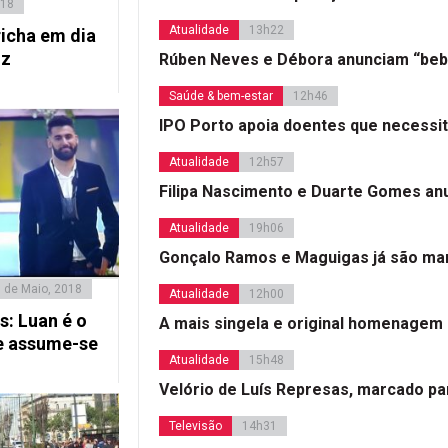
018
Atualidade
13h22
icha em dia
iz
Rúben Neves e Débora anunciam “beb
Saúde & bem-estar
12h46
IPO Porto apoia doentes que necessi
Atualidade
12h57
Filipa Nascimento e Duarte Gomes a
Atualidade
19h06
Gonçalo Ramos e Maguigas já são mar
 de Maio, 2018
Atualidade
12h00
: Luan é o
A mais singela e original homenagem
 e assume-se
Atualidade
15h48
Velório de Luís Represas, marcado par
Televisão
14h31