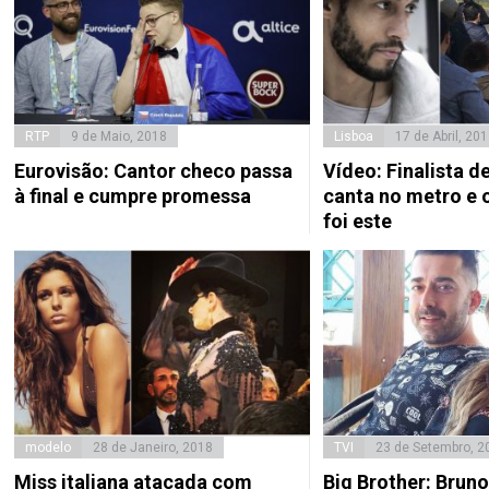
RTP
9 de Maio, 2018
Lisboa
17 de Abril, 20
Eurovisão: Cantor checo passa
Vídeo: Finalista de
à final e cumpre promessa
canta no metro e 
foi este
modelo
28 de Janeiro, 2018
TVI
23 de Setembro, 2
Miss italiana atacada com
Big Brother: Brun