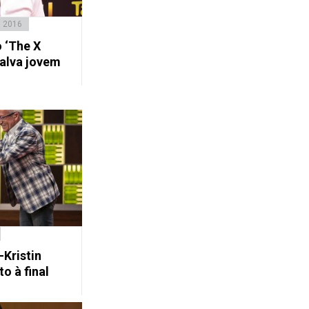
, 2016
o ‘The X
salva jovem
-Kristin
o à final