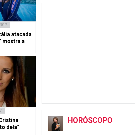
 2017
Itália atacada
” mostra a
7
HORÓSCOPO
Cristina
to dela”