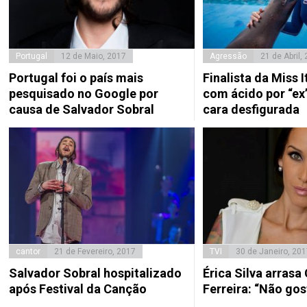
Portugal
12 de Maio, 2017
Agressão
21 de Abril,
Portugal foi o país mais
Finalista da Miss 
pesquisado no Google por
com ácido por “ex
causa de Salvador Sobral
cara desfigurada
cantor
21 de Fevereiro, 2017
TVI
30 de Janeiro, 201
Salvador Sobral hospitalizado
Érica Silva arrasa 
após Festival da Canção
Ferreira: “Não gos