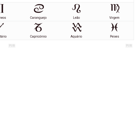
meos
Caranguejo
Leão
Virgem
tário
Capricórnio
Aquário
Peixes