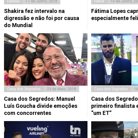
Família
17 de Junho, 2018
Filhos
10 de Junho, 2
Shakira fez intervalo na
Fátima Lopes capr
digressão e não foi por causa
especialmente fel
do Mundial
Casa dos Segredos
23 de Maio, 2018
Casa dos Segredos
16
Casa dos Segredos: Manuel
Casa dos Segredos
Luís Goucha divide emoções
primeiro finalista
com concorrentes
“um ET”