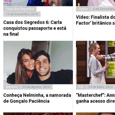
Casa dos Segredos
cantor
3 de Dezembro
19 de Dezembro, 2016
Vídeo: Finalista d
Casa dos Segredos 6: Carla
Factor’ britânico 
conquistou passaporte e está
na final
Namoro
23 de Agosto, 2016
TVI
24 de Maio, 2015
Conheça Nelminha, a namorada
“Masterchef”: Ann
de Gonçalo Paciência
ganha acesso diret