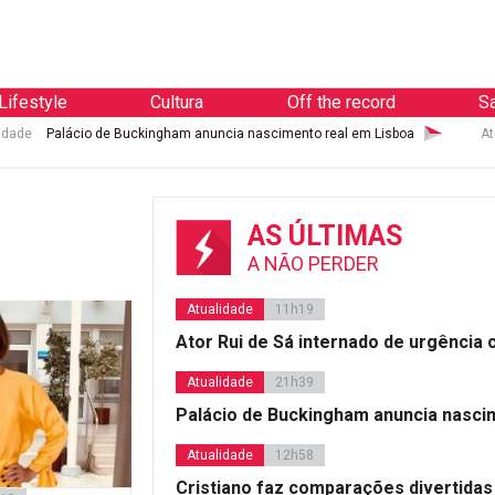
Lifestyle
Cultura
Off the record
S
idade
Palácio de Buckingham anuncia nascimento real em Lisboa
At
AS ÚLTIMAS
A NÃO PERDER
Atualidade
11h19
Ator Rui de Sá internado de urgência
Atualidade
21h39
Palácio de Buckingham anuncia nasci
Atualidade
12h58
Cristiano faz comparações divertidas