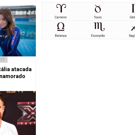
Carneiro
Touro
Gé
Balança
Escorpião
Sagi
017
Itália atacada
-namorado