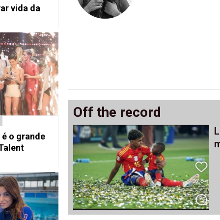
ar vida da
Off the record
L
 é o grande
m
Talent