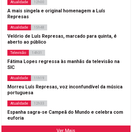
Atualidade
12h00
A mais singela e original homenagem a Luís
Represas
Atualidade
15h48
Velório de Luís Represas, marcado para quinta, é
aberto ao público
Televisão
14h31
Fátima Lopes regressa às manhãs da televisão na
SIC
Atualidade
11h19
Morreu Luís Represas, voz inconfundível da música
portuguesa
Atualidade
12h33
Espanha sagra-se Campeã do Mundo e celebra com
euforia
Ver Mais