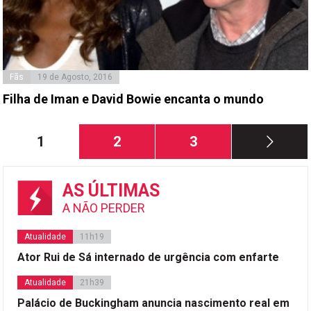
Fãs
19 de Agosto, 2016
Filha de Iman e David Bowie encanta o mundo
Paginação
Página
Página
Página
1
2
3
dos
conteúdos
AS ÚLTIMAS
A NÃO PERDER
Atualidade
11h19
Ator Rui de Sá internado de urgência com enfarte
Atualidade
21h39
Palácio de Buckingham anuncia nascimento real em