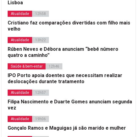
Lisboa
Atualidade
12h58
Cristiano faz comparações divertidas com filho mais
velho
Atualidade
13h22
Rúben Neves e Débora anunciam “bebé número
quatro a caminho”
Saúde & bem-estar
12h46
IPO Porto apoia doentes que necessitam realizar
deslocações durante tratamento
Atualidade
12h57
Filipa Nascimento e Duarte Gomes anunciam segunda
vez
Atualidade
19h06
Gonçalo Ramos e Maguigas já são marido e mulher