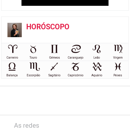
HORÓSCOPO
Carneiro
Touro
Gémeos
Caranguejo
Leão
Virgem
Balança
Escorpião
Sagitário
Capricórnio
Aquário
Peixes
As redes