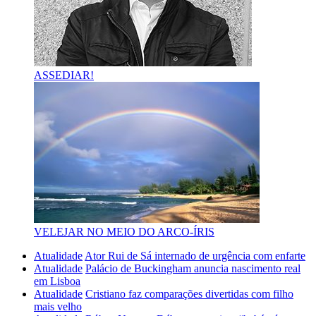
ASSEDIAR!
VELEJAR NO MEIO DO ARCO-ÍRIS
Atualidade
Ator Rui de Sá internado de urgência com enfarte
Atualidade
Palácio de Buckingham anuncia nascimento real
em Lisboa
Atualidade
Cristiano faz comparações divertidas com filho
mais velho