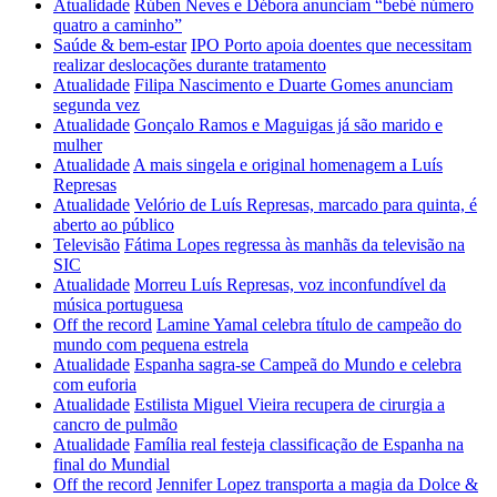
Atualidade
Rúben Neves e Débora anunciam “bebé número
quatro a caminho”
Saúde & bem-estar
IPO Porto apoia doentes que necessitam
realizar deslocações durante tratamento
Atualidade
Filipa Nascimento e Duarte Gomes anunciam
segunda vez
Atualidade
Gonçalo Ramos e Maguigas já são marido e
mulher
Atualidade
A mais singela e original homenagem a Luís
Represas
Atualidade
Velório de Luís Represas, marcado para quinta, é
aberto ao público
Televisão
Fátima Lopes regressa às manhãs da televisão na
SIC
Atualidade
Morreu Luís Represas, voz inconfundível da
música portuguesa
Off the record
Lamine Yamal celebra título de campeão do
mundo com pequena estrela
Atualidade
Espanha sagra-se Campeã do Mundo e celebra
com euforia
Atualidade
Estilista Miguel Vieira recupera de cirurgia a
cancro de pulmão
Atualidade
Família real festeja classificação de Espanha na
final do Mundial
Off the record
Jennifer Lopez transporta a magia da Dolce &