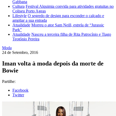
Gabbana
Cultura
Festival Alquimia convida para atividades gratuitas no
Coliseu Porto Ageas
Lifestyle
O segredo de design para esconder o calçado e
ampliar a sua entrada
Atualidade
Morreu o ator Sam Neill, estrela de “Jurassic
Park”
Atualidade
Nasceu a terceira filha de Rita Patrocínio e Tiago
Teotónio Pereira
Moda
24 de Setembro, 2016
Iman volta à moda depois da morte de
Bowie
Partilhe:
Facebook
Twitter