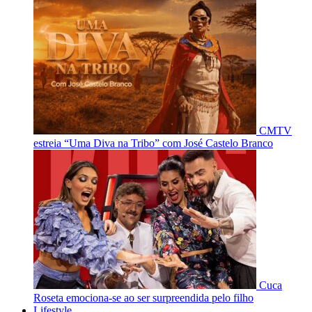
CMTV
estreia “Uma Diva na Tribo” com José Castelo Branco
Cuca
Roseta emociona-se ao ser surpreendida pelo filho
Lifestyle