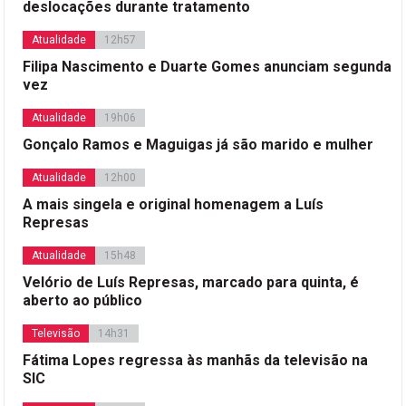
deslocações durante tratamento
Atualidade
12h57
Filipa Nascimento e Duarte Gomes anunciam segunda
vez
Atualidade
19h06
Gonçalo Ramos e Maguigas já são marido e mulher
Atualidade
12h00
A mais singela e original homenagem a Luís
Represas
Atualidade
15h48
Velório de Luís Represas, marcado para quinta, é
aberto ao público
Televisão
14h31
Fátima Lopes regressa às manhãs da televisão na
SIC