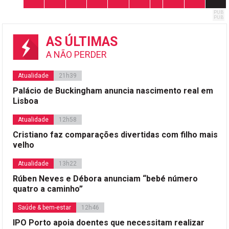
dos
conteúdos
AS ÚLTIMAS
A NÃO PERDER
Atualidade
21h39
Palácio de Buckingham anuncia nascimento real em
Lisboa
Atualidade
12h58
Cristiano faz comparações divertidas com filho mais
velho
Atualidade
13h22
Rúben Neves e Débora anunciam “bebé número
quatro a caminho”
Saúde & bem-estar
12h46
IPO Porto apoia doentes que necessitam realizar