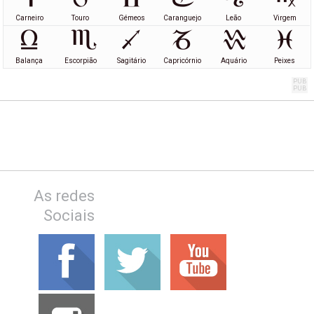
Carneiro
Touro
Gémeos
Caranguejo
Leão
Virgem
Balança
Escorpião
Sagitário
Capricórnio
Aquário
Peixes
As redes
Sociais