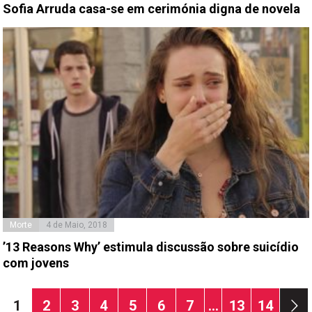
Sofia Arruda casa-se em cerimónia digna de novela
Morte
4 de Maio, 2018
’13 Reasons Why’ estimula discussão sobre suicídio
com jovens
Paginação
Página
Página
Página
Página
Página
Página
Página
Página
Página
1
2
3
4
5
6
7
…
13
14