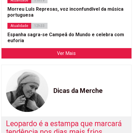
Atualidade
11h19
Morreu Luís Represas, voz inconfundível da música
portuguesa
Atualidade
12h33
Espanha sagra-se Campeã do Mundo e celebra com
euforia
Ver Mais
Dicas da Merche
Leopardo é a estampa que marcará
tendência nos dias mais frios