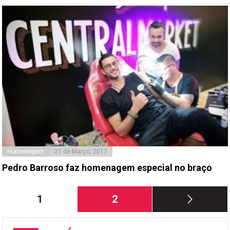
Homenagem
21 de Março, 2017
Pedro Barroso faz homenagem especial no braço
Paginação
Página
Página
1
2
dos
conteúdos