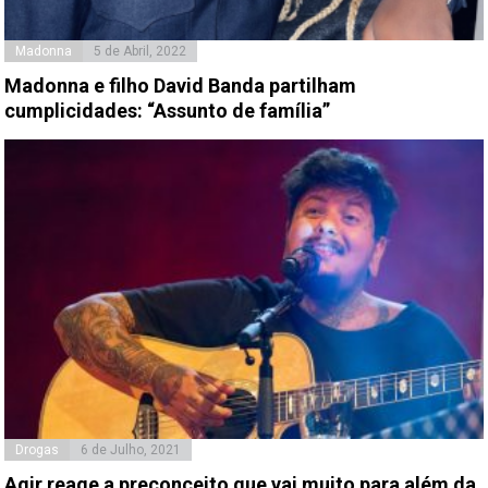
Madonna
5 de Abril, 2022
Madonna e filho David Banda partilham
cumplicidades: “Assunto de família”
Drogas
6 de Julho, 2021
Agir reage a preconceito que vai muito para além da