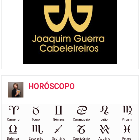
HORÓSCOPO
Carneiro
Touro
Gémeos
Caranguejo
Leão
Virgem
Balança
Escorpião
Sagitário
Capricórnio
Aquário
Peixes