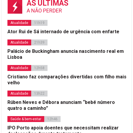
AS ÚLTIMAS
A NÃO PERDER
Atualidade
11h19
Ator Rui de Sá internado de urgência com enfarte
Atualidade
21h39
Palácio de Buckingham anuncia nascimento real em
Lisboa
Atualidade
12h58
Cristiano faz comparações divertidas com filho mais
velho
Atualidade
13h22
Rúben Neves e Débora anunciam “bebé número
quatro a caminho”
Saúde & bem-estar
12h46
IPO Porto apoia doentes que necessitam realizar