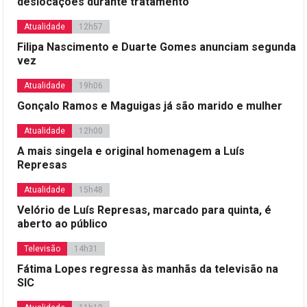
deslocações durante tratamento
Atualidade
12h57
Filipa Nascimento e Duarte Gomes anunciam segunda
vez
Atualidade
19h06
Gonçalo Ramos e Maguigas já são marido e mulher
Atualidade
12h00
A mais singela e original homenagem a Luís
Represas
Atualidade
15h48
Velório de Luís Represas, marcado para quinta, é
aberto ao público
Televisão
14h31
Fátima Lopes regressa às manhãs da televisão na
SIC