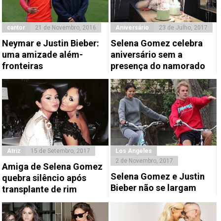
cantor
21 de Novembro, 2016
Aniversário
23 de Julho, 2017
Neymar e Justin Bieber:
Selena Gomez celebra
uma amizade além-
aniversário sem a
fronteiras
presença do namorado
Atriz
15 de Setembro, 2017
Los Angeles
2 de Novembro, 2017
Amiga de Selena Gomez
Selena Gomez e Justin
quebra silêncio após
Bieber não se largam
transplante de rim