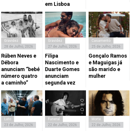
em Lisboa
Gravidez
Gravidez
Casamento
28 de Julho, 2026
27 de Julho, 2026
25 de Julho, 2026
Rúben Neves e
Filipa
Gonçalo Ramos
Débora
Nascimento e
e Maguigas já
anunciam “bebé
Duarte Gomes
são marido e
número quatro
anunciam
mulher
a caminho”
segunda vez
Luto
Funeral
Morte
23 de Julho, 2026
22 de Julho, 2026
22 de Julho, 2026