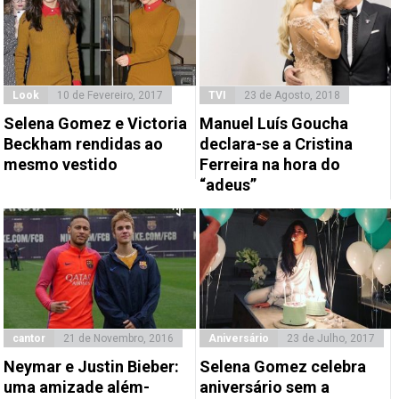
Look
10 de Fevereiro, 2017
TVI
23 de Agosto, 2018
Selena Gomez e Victoria
Manuel Luís Goucha
Beckham rendidas ao
declara-se a Cristina
mesmo vestido
Ferreira na hora do
“adeus”
cantor
21 de Novembro, 2016
Aniversário
23 de Julho, 2017
Neymar e Justin Bieber:
Selena Gomez celebra
uma amizade além-
aniversário sem a