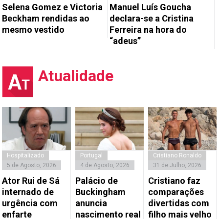
Selena Gomez e Victoria
Manuel Luís Goucha
Beckham rendidas ao
declara-se a Cristina
mesmo vestido
Ferreira na hora do
“adeus”
Atualidade
Hospitalizado
Portugal
Cristiano Ronaldo
5 de Agosto, 2026
4 de Agosto, 2026
31 de Julho, 2026
Ator Rui de Sá
Palácio de
Cristiano faz
internado de
Buckingham
comparações
urgência com
anuncia
divertidas com
enfarte
nascimento real
filho mais velho