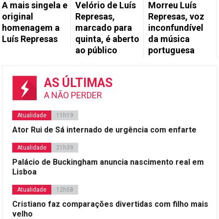
A mais singela e
Velório de Luís
Morreu Luís
original
Represas,
Represas, voz
homenagem a
marcado para
inconfundível
Luís Represas
quinta, é aberto
da música
ao público
portuguesa
AS ÚLTIMAS
A NÃO PERDER
Atualidade
11h19
Ator Rui de Sá internado de urgência com enfarte
Atualidade
21h39
Palácio de Buckingham anuncia nascimento real em
Lisboa
Atualidade
12h58
Cristiano faz comparações divertidas com filho mais
velho