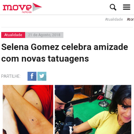
Atualidade
Ator Rui d
Atualidade
21 de Agosto, 2018
Selena Gomez celebra amizade
com novas tatuagens
PARTILHE: