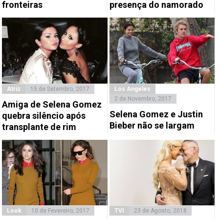
fronteiras
presença do namorado
Atriz
15 de Setembro, 2017
Los Angeles
2 de Novembro, 2017
Amiga de Selena Gomez
Selena Gomez e Justin
quebra silêncio após
Bieber não se largam
transplante de rim
Look
10 de Fevereiro, 2017
TVI
23 de Agosto, 2018