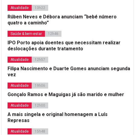
Atualidade
13h22
Rúben Neves e Débora anunciam “bebé número
quatro a caminho”
Saúde & bem-estar
12h46
IPO Porto apoia doentes que necessitam realizar
deslocações durante tratamento
Atualidade
12h57
Filipa Nascimento e Duarte Gomes anunciam segunda
vez
Atualidade
19h06
Gonçalo Ramos e Maguigas já são marido e mulher
Atualidade
12h00
A mais singela e original homenagem a Luís
Represas
Atualidade
15h48