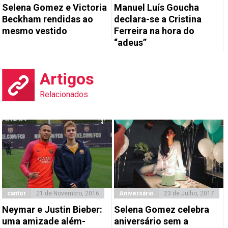
Selena Gomez e Victoria
Manuel Luís Goucha
Beckham rendidas ao
declara-se a Cristina
mesmo vestido
Ferreira na hora do
“adeus”
Artigos
Relacionados
cantor
21 de Novembro, 2016
Aniversário
23 de Julho, 2017
Neymar e Justin Bieber:
Selena Gomez celebra
uma amizade além-
aniversário sem a