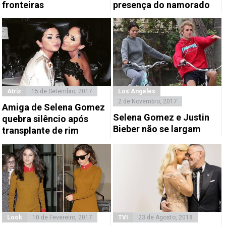
fronteiras
presença do namorado
Atriz
15 de Setembro, 2017
Los Angeles
2 de Novembro, 2017
Amiga de Selena Gomez
Selena Gomez e Justin
quebra silêncio após
Bieber não se largam
transplante de rim
Look
10 de Fevereiro, 2017
TVI
23 de Agosto, 2018