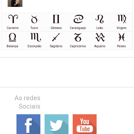
Carneiro
Touro
Gémeos
Caranguejo
Leão
Virgem
Balança
Escorpião
Sagitário
Capricórnio
Aquário
Peixes
As redes
Sociais