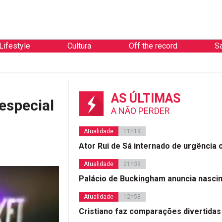
Lifestyle
Cultura
Off the record
S
AS ÚLTIMAS
especial
A NÃO PERDER
Atualidade
11h19
Ator Rui de Sá internado de urgência
Atualidade
21h39
Palácio de Buckingham anuncia nasci
Atualidade
12h58
Cristiano faz comparações divertidas