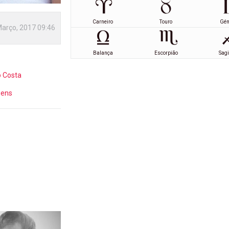
Carneiro
Touro
Gé
Março, 2017 09:46
Balança
Escorpião
Sagi
o Costa
gens