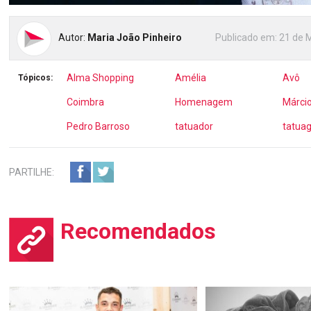
Autor:
Maria João Pinheiro
Publicado em:
21 de 
Alma Shopping
Amélia
Avô
Tópicos:
Coimbra
Homenagem
Márci
Pedro Barroso
tatuador
tatua
PARTILHE:
Recomendados