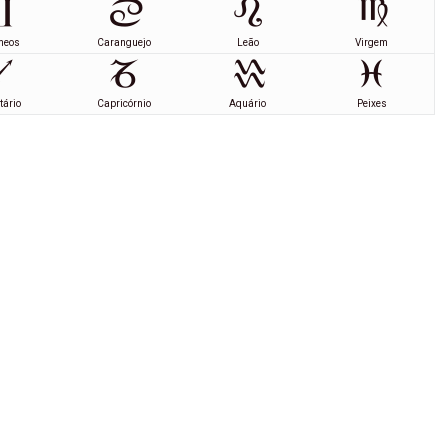
meos
Caranguejo
Leão
Virgem
tário
Capricórnio
Aquário
Peixes