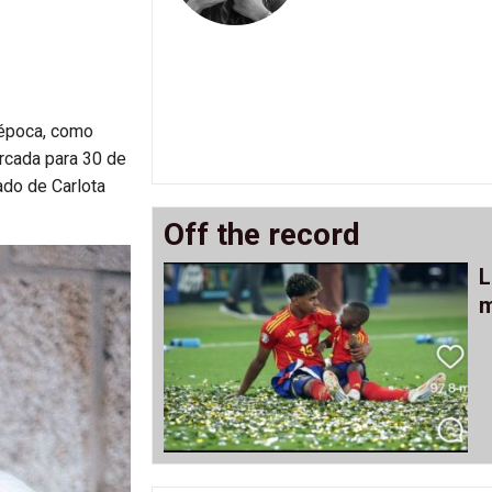
 época, como
rcada para 30 de
ado de Carlota
Off the record
L
m