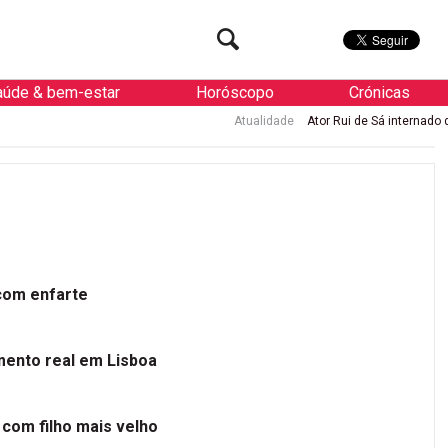
aúde & bem-estar
Horóscopo
Crónicas
Atualidade
Ator Rui de Sá internado de urgência com enf
 com enfarte
mento real em Lisboa
 com filho mais velho