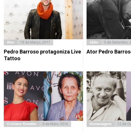
Ator
18 de Março, 2017
óbito
5 de Setembro, 
Pedro Barroso protagoniza Live
Ator Pedro Barros
Tattoo
Cristiano Ronaldo
9 de Maio, 2016
Homenagem
12 de Ou