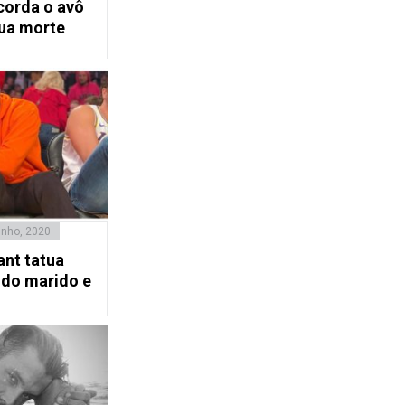
corda o avô
sua morte
unho, 2020
ant tatua
do marido e