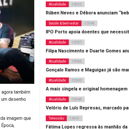
Atualidade
13h22
Rúben Neves e Débora anunciam “beb
Saúde & bem-estar
12h46
IPO Porto apoia doentes que necessi
Atualidade
12h57
Filipa Nascimento e Duarte Gomes a
Atualidade
19h06
Gonçalo Ramos e Maguigas já são mar
Atualidade
12h00
A mais singela e original homenagem
es agora também
eu um desenho
Atualidade
15h48
Velório de Luís Represas, marcado par
 da imagem que
Televisão
14h31
a Época,
Fátima Lopes regressa às manhãs da 