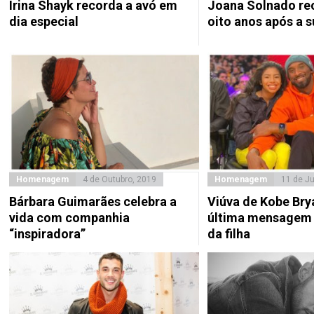
Irina Shayk recorda a avó em
Joana Solnado re
dia especial
oito anos após a 
Homenagem
4 de Outubro, 2019
Homenagem
11 de J
Bárbara Guimarães celebra a
Viúva de Kobe Bry
vida com companhia
última mensagem 
“inspiradora”
da filha