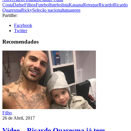
Costa
Dafne
Filhos
Futebol
futebolista
Kauana
Retoque
Ricardo
Ricardo
Quaresma
Ricky
Seleção nacional
tatuagens
Partilhe:
Facebook
Twitter
Recomendados
Filho
26 de Abril, 2017
Vídeo – Ricardo Quaresma já tem