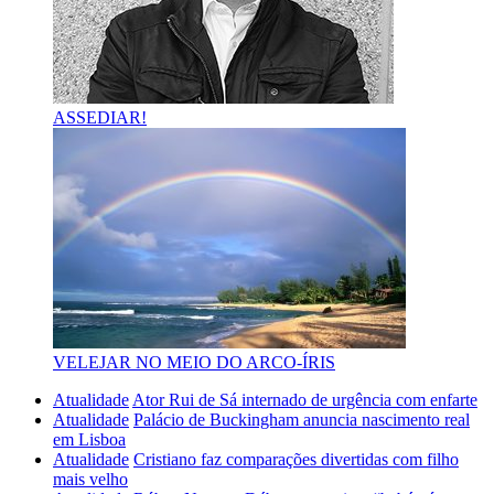
ASSEDIAR!
VELEJAR NO MEIO DO ARCO-ÍRIS
Atualidade
Ator Rui de Sá internado de urgência com enfarte
Atualidade
Palácio de Buckingham anuncia nascimento real
em Lisboa
Atualidade
Cristiano faz comparações divertidas com filho
mais velho