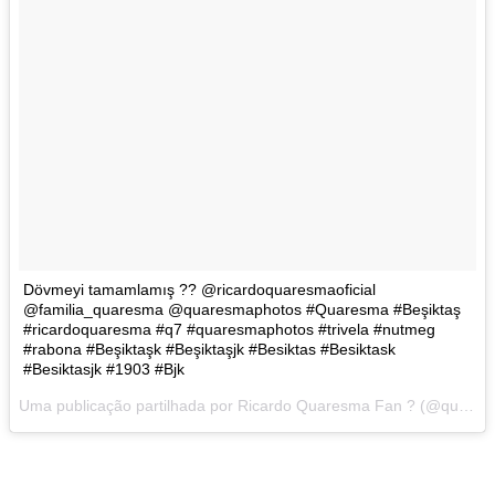
Dövmeyi tamamlamış ?? @ricardoquaresmaoficial
@familia_quaresma @quaresmaphotos #Quaresma #Beşiktaş
#ricardoquaresma #q7 #quaresmaphotos #trivela #nutmeg
#rabona #Beşiktaşk #Beşiktaşjk #Besiktas #Besiktask
#Besiktasjk #1903 #Bjk
Uma publicação partilhada por Ricardo Quaresma Fan ? (@quaresmaphotos) a