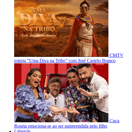
CMTV
estreia “Uma Diva na Tribo” com José Castelo Branco
Cuca
Roseta emociona-se ao ser surpreendida pelo filho
Lifestyle