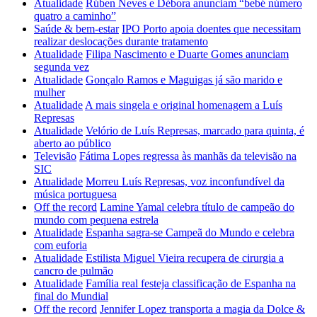
Atualidade
Rúben Neves e Débora anunciam “bebé número
quatro a caminho”
Saúde & bem-estar
IPO Porto apoia doentes que necessitam
realizar deslocações durante tratamento
Atualidade
Filipa Nascimento e Duarte Gomes anunciam
segunda vez
Atualidade
Gonçalo Ramos e Maguigas já são marido e
mulher
Atualidade
A mais singela e original homenagem a Luís
Represas
Atualidade
Velório de Luís Represas, marcado para quinta, é
aberto ao público
Televisão
Fátima Lopes regressa às manhãs da televisão na
SIC
Atualidade
Morreu Luís Represas, voz inconfundível da
música portuguesa
Off the record
Lamine Yamal celebra título de campeão do
mundo com pequena estrela
Atualidade
Espanha sagra-se Campeã do Mundo e celebra
com euforia
Atualidade
Estilista Miguel Vieira recupera de cirurgia a
cancro de pulmão
Atualidade
Família real festeja classificação de Espanha na
final do Mundial
Off the record
Jennifer Lopez transporta a magia da Dolce &