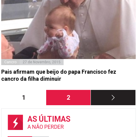
Cancro
27 de Novembro, 2015
Pais afirmam que beijo do papa Francisco fez
cancro da filha diminuir
Paginação
Página
Página
1
2
dos
conteúdos
AS ÚLTIMAS
A NÃO PERDER