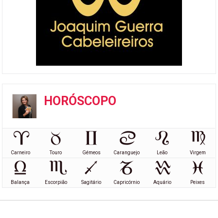
HORÓSCOPO
Carneiro
Touro
Gémeos
Caranguejo
Leão
Virgem
Balança
Escorpião
Sagitário
Capricórnio
Aquário
Peixes