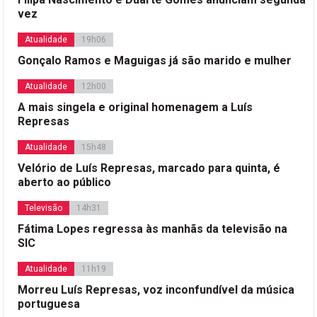
vez
Atualidade
19h06
Gonçalo Ramos e Maguigas já são marido e mulher
Atualidade
12h00
A mais singela e original homenagem a Luís
Represas
Atualidade
15h48
Velório de Luís Represas, marcado para quinta, é
aberto ao público
Televisão
14h31
Fátima Lopes regressa às manhãs da televisão na
SIC
Atualidade
11h19
Morreu Luís Represas, voz inconfundível da música
portuguesa