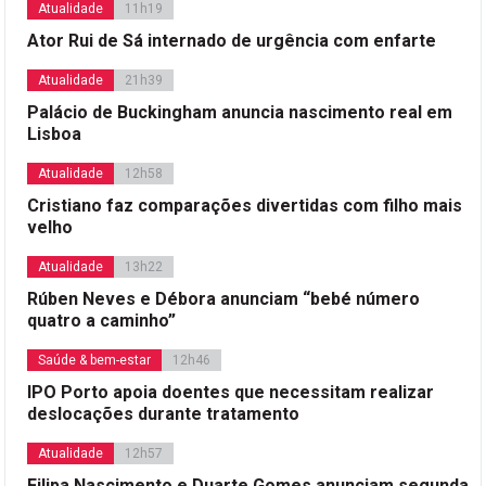
Atualidade
11h19
Ator Rui de Sá internado de urgência com enfarte
Atualidade
21h39
Palácio de Buckingham anuncia nascimento real em
Lisboa
Atualidade
12h58
Cristiano faz comparações divertidas com filho mais
velho
Atualidade
13h22
Rúben Neves e Débora anunciam “bebé número
quatro a caminho”
Saúde & bem-estar
12h46
IPO Porto apoia doentes que necessitam realizar
deslocações durante tratamento
Atualidade
12h57
Filipa Nascimento e Duarte Gomes anunciam segunda