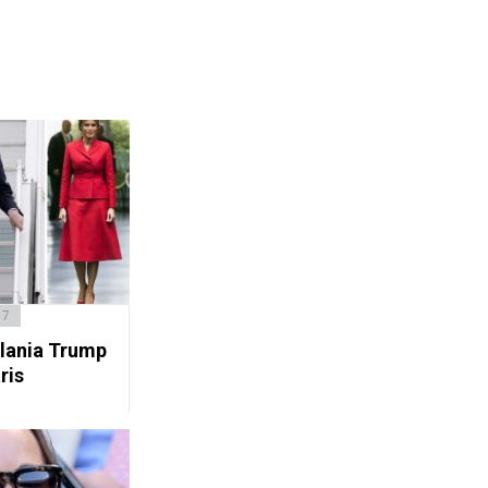
17
lania Trump
ris