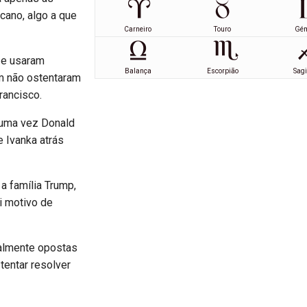
icano, algo a que
Carneiro
Touro
Gé
 e usaram
Balança
Escorpião
Sagi
m não ostentaram
rancisco.
 uma vez Donald
e Ivanka atrás
 a família Trump,
i motivo de
talmente opostas
tentar resolver