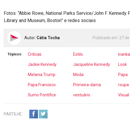
Fotos: “Abbie Rowe, National Parks Service/John F. Kennedy P
Library and Museum, Boston” e redes sociais
Autor:
Cátia Tocha
Publicado em:
27 de
Criticas
Estilo
Ivank
Tópicos:
Jackie Kennedy
Jacqueline Kennedy
Look
Melania Trump
Moda
Papa
Papa Francisco
Primeira-dama
roupa
Sumo Pontífice
vestuário
Visual
PARTILHE: