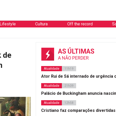
Lifestyle
Cultura
Off the record
S
AS ÚLTIMAS
k de
A NÃO PERDER
n
Atualidade
11h19
Ator Rui de Sá internado de urgência
Atualidade
21h39
Palácio de Buckingham anuncia nasci
Atualidade
12h58
Cristiano faz comparações divertidas