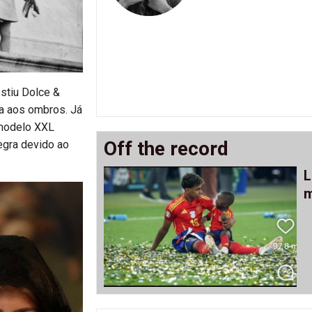
stiu Dolce &
a aos ombros. Já
 modelo XXL
Off the record
egra devido ao
L
m