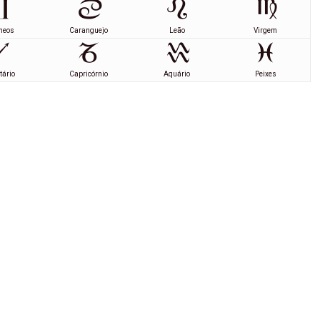
meos
Caranguejo
Leão
Virgem
tário
Capricórnio
Aquário
Peixes