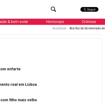
aúde & bem-estar
Horóscopo
Crónicas
Atualidade
Ator Rui de Sá internado de urgência com enfar
 com enfarte
mento real em Lisboa
 com filho mais velho