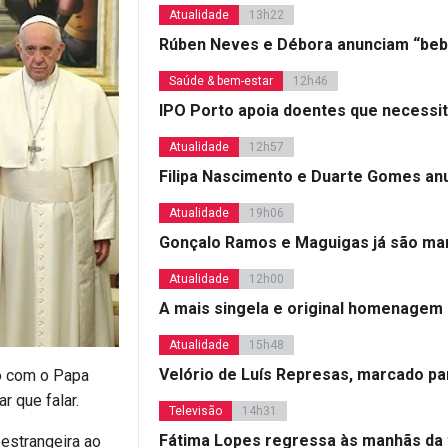
Atualidade
13h22
Rúben Neves e Débora anunciam “beb
Saúde & bem-estar
12h46
IPO Porto apoia doentes que necessi
Atualidade
12h57
Filipa Nascimento e Duarte Gomes a
Atualidade
19h06
Gonçalo Ramos e Maguigas já são mar
Atualidade
12h00
A mais singela e original homenagem
Atualidade
15h48
Velório de Luís Represas, marcado par
ão com o Papa
r que falar.
Televisão
14h31
Fátima Lopes regressa às manhãs da 
estrangeira ao