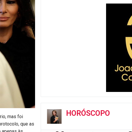
HORÓSCOPO
io, mas foi
protocolo, que as
da apenas às