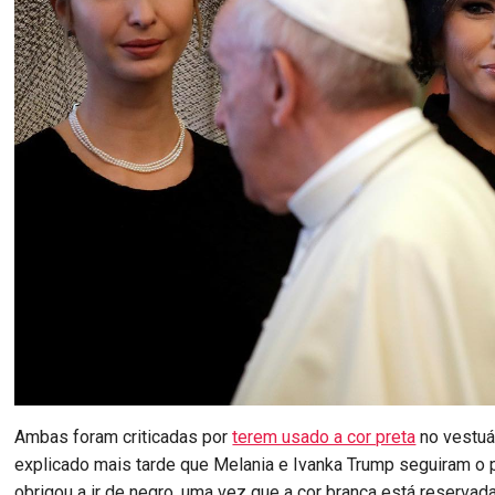
Ambas foram criticadas por
terem usado a cor preta
no vestuár
explicado mais tarde que Melania e Ivanka Trump seguiram o 
obrigou a ir de negro, uma vez que a cor branca está reserva