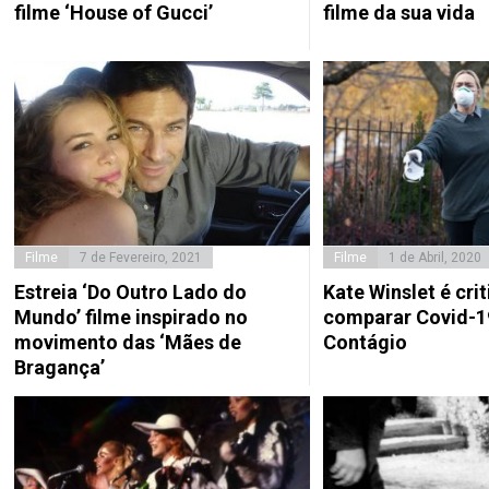
filme ‘House of Gucci’
filme da sua vida
Filme
7 de Fevereiro, 2021
Filme
1 de Abril, 2020
Estreia ‘Do Outro Lado do
Kate Winslet é cri
Mundo’ filme inspirado no
comparar Covid-19
movimento das ‘Mães de
Contágio
Bragança’