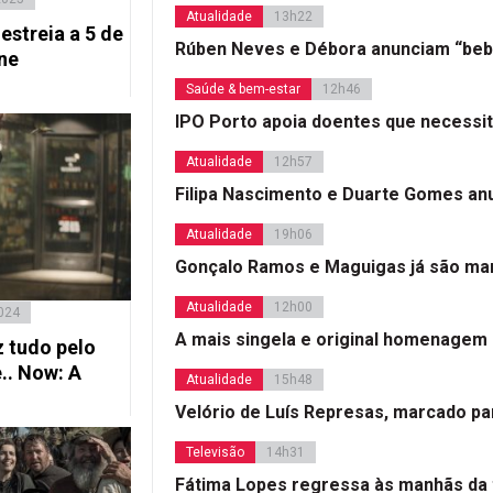
Atualidade
13h22
estreia a 5 de
Rúben Neves e Débora anunciam “beb
ne
Saúde & bem-estar
12h46
IPO Porto apoia doentes que necessi
Atualidade
12h57
Filipa Nascimento e Duarte Gomes a
Atualidade
19h06
Gonçalo Ramos e Maguigas já são mar
Atualidade
12h00
2024
A mais singela e original homenagem
z tudo pelo
.. Now: A
Atualidade
15h48
Velório de Luís Represas, marcado par
Televisão
14h31
Fátima Lopes regressa às manhãs da 