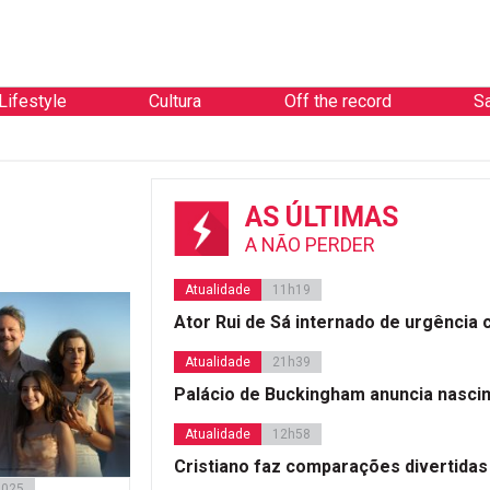
Lifestyle
Cultura
Off the record
S
AS ÚLTIMAS
A NÃO PERDER
Atualidade
11h19
Ator Rui de Sá internado de urgência
Atualidade
21h39
Palácio de Buckingham anuncia nasci
Atualidade
12h58
Cristiano faz comparações divertidas
2025