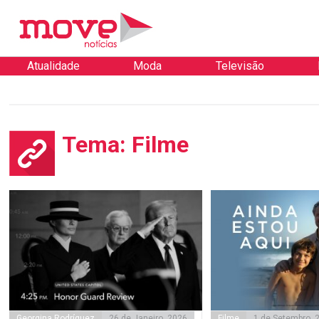
Atualidade
Moda
Televisão
Tema: Filme
Georgina Rodríguez
26 de Janeiro, 2026
Filme
1 de Setembro, 