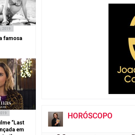
, 2019
 a famosa
2019
HORÓSCOPO
ilme “Last
ançada em