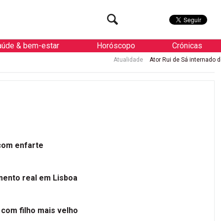
aúde & bem-estar
Horóscopo
Crónicas
Atualidade
Ator Rui de Sá internado de urgência com en
 com enfarte
mento real em Lisboa
 com filho mais velho