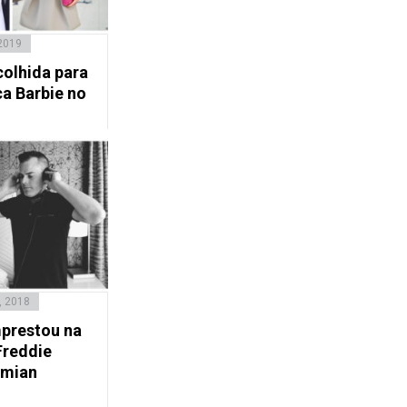
 2019
olhida para
ca Barbie no
, 2018
prestou na
Freddie
emian