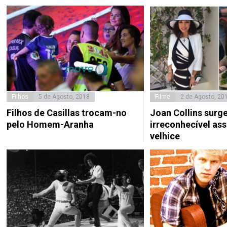
Filhos
5 de Agosto, 2018
Filme
2 de Agosto, 20
Filhos de Casillas trocam-no
Joan Collins surg
pelo Homem-Aranha
irreconhecível as
velhice