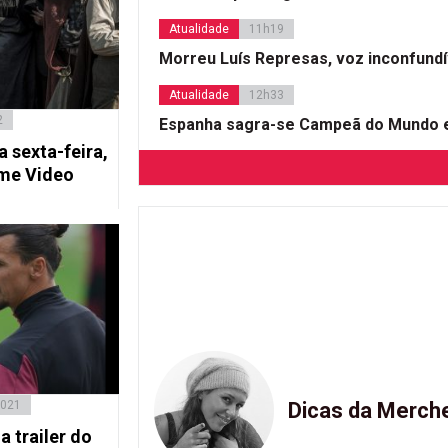
Atualidade
11h19
Morreu Luís Represas, voz inconfund
Atualidade
12h33
2
Espanha sagra-se Campeã do Mundo e
a sexta-feira,
ime Video
2021
Dicas da Merch
a trailer do