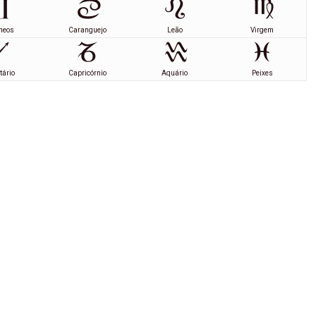
meos
Caranguejo
Leão
Virgem
tário
Capricórnio
Aquário
Peixes