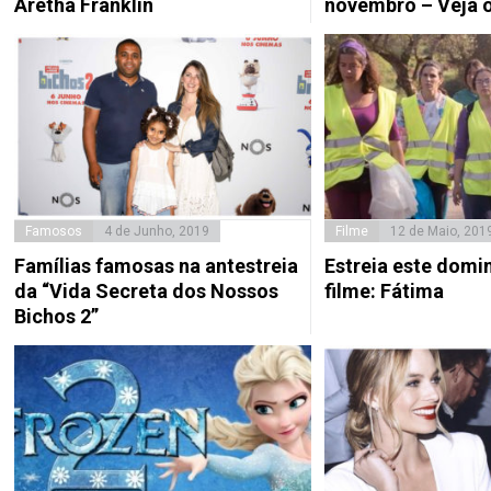
Aretha Franklin
novembro – Veja o 
Famosos
4 de Junho, 2019
Filme
12 de Maio, 201
Famílias famosas na antestreia
Estreia este domi
da “Vida Secreta dos Nossos
filme: Fátima
Bichos 2”