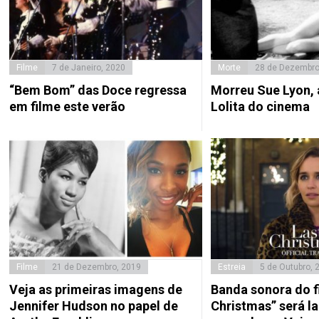
Filme
7 de Janeiro, 2020
Morte
28 de Dezembro
“Bem Bom” das Doce regressa
Morreu Sue Lyon,
em filme este verão
Lolita do cinema
Filme
21 de Dezembro, 2019
Estreia
5 de Outubro, 
Veja as primeiras imagens de
Banda sonora do f
Jennifer Hudson no papel de
Christmas” será l