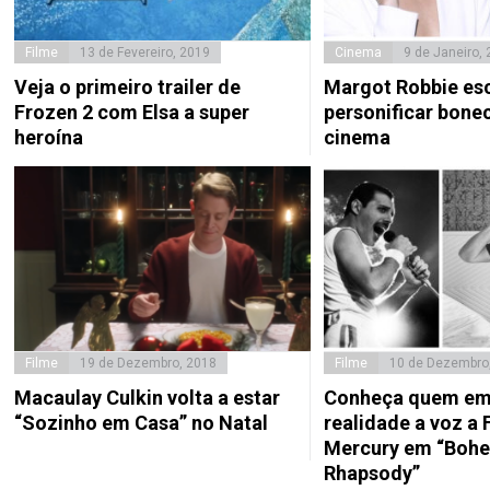
Filme
13 de Fevereiro, 2019
Cinema
9 de Janeiro,
Veja o primeiro trailer de
Margot Robbie esc
Frozen 2 com Elsa a super
personificar bone
heroína
cinema
Filme
19 de Dezembro, 2018
Filme
10 de Dezembro
Macaulay Culkin volta a estar
Conheça quem em
“Sozinho em Casa” no Natal
realidade a voz a 
Mercury em “Boh
Rhapsody”