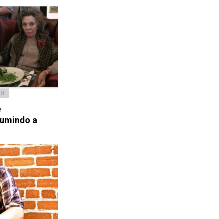
18
e
sumindo a