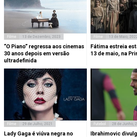
Filme
13 de Dezembro, 2023
Filme
13 de Maio, 202
“O Piano” regressa aos cinemas
Fátima estreia est
30 anos depois em versão
13 de maio, na Pr
ultradefinida
Filme
29 de Julho, 2021
Futebol
28 de Junho, 
Lady Gaga é viúva negra no
Ibrahimovic divulg