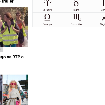
trailer
Carneiro
Touro
Gé
Balança
Escorpião
Sagi
9
ngo na RTP o