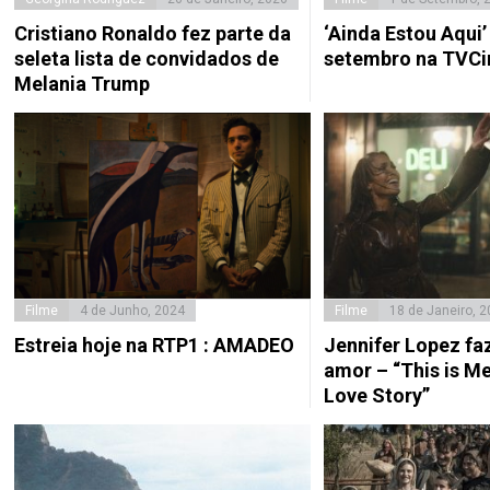
Cristiano Ronaldo fez parte da
‘Ainda Estou Aqui’ 
seleta lista de convidados de
setembro na TVCi
Melania Trump
Filme
4 de Junho, 2024
Filme
18 de Janeiro, 
Estreia hoje na RTP1 : AMADEO
Jennifer Lopez fa
amor – “This is Me
Love Story”