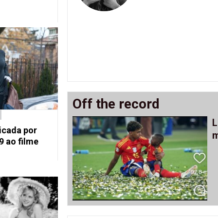
Off the record
L
ticada por
m
 ao filme