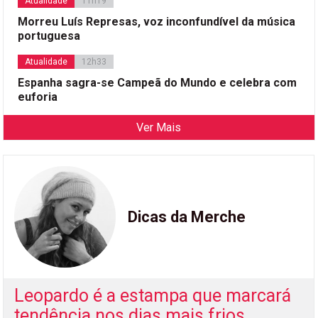
Atualidade
11h19
Morreu Luís Represas, voz inconfundível da música
portuguesa
Atualidade
12h33
Espanha sagra-se Campeã do Mundo e celebra com
euforia
Ver Mais
Dicas da Merche
Leopardo é a estampa que marcará
tendência nos dias mais frios