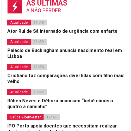
AS ÚLTIMAS
A NÃO PERDER
Atualidade
11h19
Ator Rui de Sá internado de urgência com enfarte
Atualidade
21h39
Palácio de Buckingham anuncia nascimento real em
Lisboa
Atualidade
12h58
Cristiano faz comparações divertidas com filho mais
velho
Atualidade
13h22
Rúben Neves e Débora anunciam “bebé número
quatro a caminho”
Saúde & bem-estar
12h46
IPO Porto apoia doentes que necessitam realizar