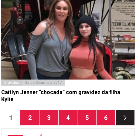
Gravidez
26 de Setembro, 2017
Caitlyn Jenner “chocada” com gravidez da filha
Kylie
Paginação
Página
Página
Página
Página
Página
Página
1
2
3
4
5
6
dos
conteúdos