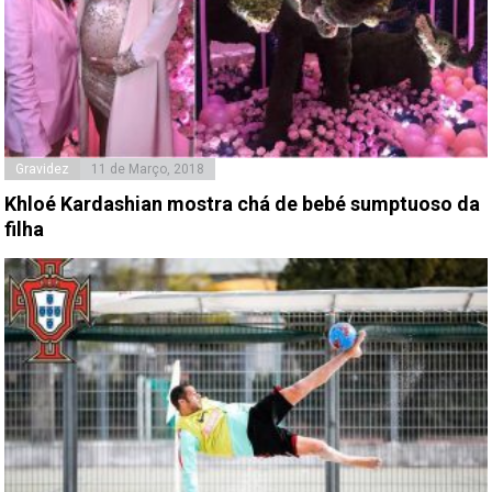
Gravidez
11 de Março, 2018
Khloé Kardashian mostra chá de bebé sumptuoso da
filha