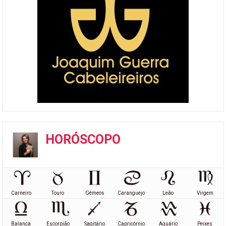
HORÓSCOPO
Carneiro
Touro
Gémeos
Caranguejo
Leão
Virgem
Balança
Escorpião
Sagitário
Capricórnio
Aquário
Peixes