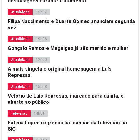
deslocações durante tratamento
Atualidade
12h57
Filipa Nascimento e Duarte Gomes anunciam segunda
vez
Atualidade
19h06
Gonçalo Ramos e Maguigas já são marido e mulher
Atualidade
12h00
A mais singela e original homenagem a Luís
Represas
Atualidade
15h48
Velório de Luís Represas, marcado para quinta, é
aberto ao público
Televisão
14h31
Fátima Lopes regressa às manhãs da televisão na
SIC