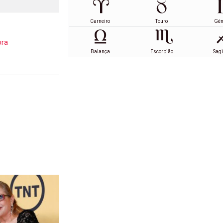
Carneiro
Touro
Gé
ora
Balança
Escorpião
Sagi