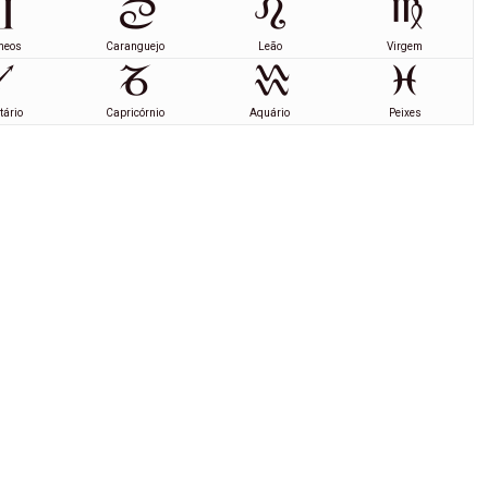
meos
Caranguejo
Leão
Virgem
tário
Capricórnio
Aquário
Peixes