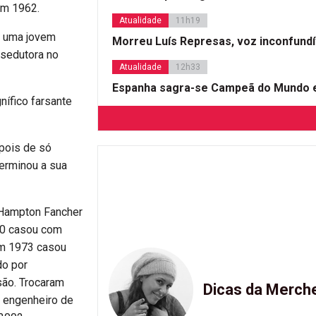
em 1962.
Atualidade
11h19
o uma jovem
Morreu Luís Represas, voz inconfund
 sedutora no
Atualidade
12h33
Espanha sagra-se Campeã do Mundo e
nífico farsante
epois de só
erminou a sua
 Hampton Fancher
70 casou com
Em 1973 casou
do por
são. Trocaram
Dicas da Merch
o engenheiro de