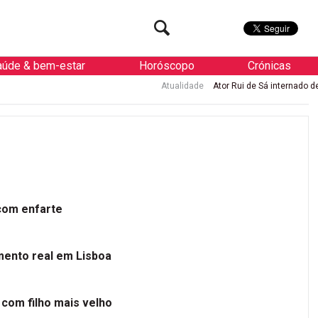
aúde & bem-estar
Horóscopo
Crónicas
Atualidade
Ator Rui de Sá internado de urgência com e
 com enfarte
mento real em Lisboa
 com filho mais velho