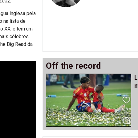
2002.
ngua inglesa pela
 na lista de
o XX, e tem um
mais célebres
 The Big Read da
Off the record
L
m