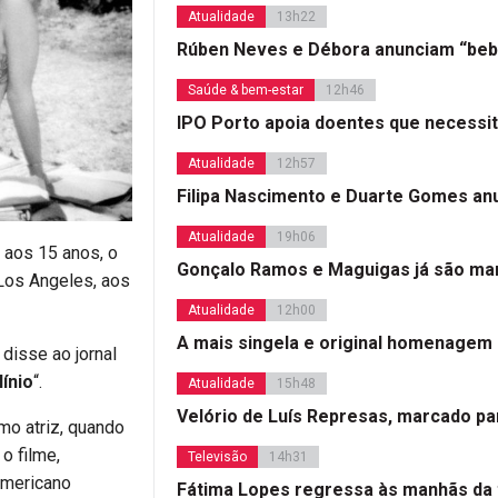
Atualidade
13h22
Rúben Neves e Débora anunciam “beb
Saúde & bem-estar
12h46
IPO Porto apoia doentes que necessi
Atualidade
12h57
Filipa Nascimento e Duarte Gomes a
Atualidade
19h06
, aos 15 anos, o
Gonçalo Ramos e Maguigas já são mar
 Los Angeles, aos
Atualidade
12h00
A mais singela e original homenagem
disse ao jornal
ínio
“.
Atualidade
15h48
Velório de Luís Represas, marcado par
mo atriz, quando
o filme,
Televisão
14h31
americano
Fátima Lopes regressa às manhãs da 