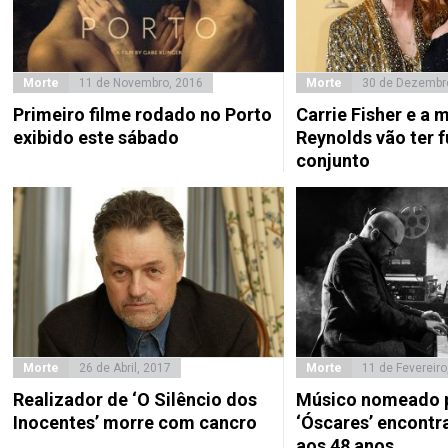
Morte
11 de Novembro, 2016
Morte
30 de Dezembr
Primeiro filme rodado no Porto
Carrie Fisher e a 
exibido este sábado
Reynolds vão ter f
conjunto
Morte
26 de Abril, 2017
Morte
11 de Fevereiro
Realizador de ‘O Silêncio dos
Músico nomeado p
Inocentes’ morre com cancro
‘Óscares’ encont
aos 48 anos