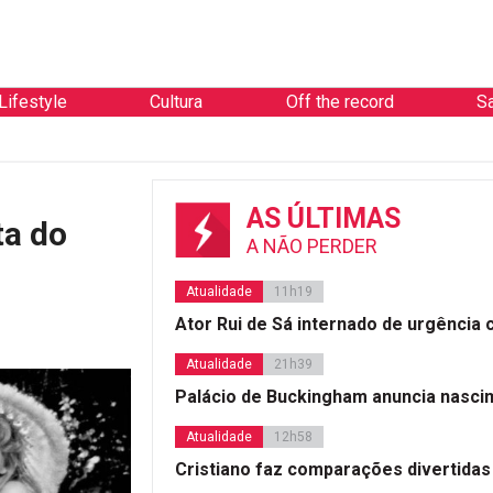
Lifestyle
Cultura
Off the record
S
AS ÚLTIMAS
ta do
A NÃO PERDER
Atualidade
11h19
Ator Rui de Sá internado de urgência
Atualidade
21h39
Palácio de Buckingham anuncia nasci
Atualidade
12h58
Cristiano faz comparações divertidas