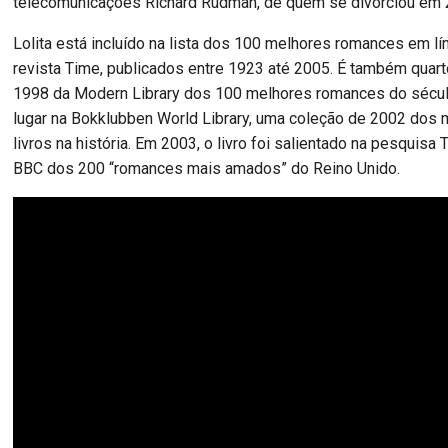
telecomunicações Richard Rudman, de quem se divorciou em 
Lolita está incluído na lista dos 100 melhores romances em lí
revista Time, publicados entre 1923 até 2005. É também quarto
1998 da Modern Library dos 100 melhores romances do sécul
lugar na Bokklubben World Library, uma coleção de 2002 dos 
livros na história. Em 2003, o livro foi salientado na pesquisa
BBC dos 200 “romances mais amados” do Reino Unido.