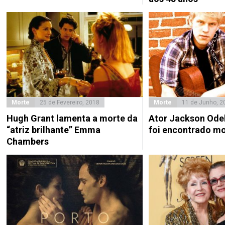
Morte
25 de Fevereiro, 2018
Morte
11 de Junho, 2
Hugh Grant lamenta a morte da
Ator Jackson Odel
“atriz brilhante” Emma
foi encontrado m
Chambers