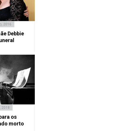
o, 2016
mãe Debbie
uneral
, 2018
ara os
rado morto