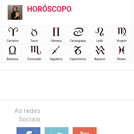
HORÓSCOPO
Carneiro
Touro
Gémeos
Caranguejo
Leão
Virgem
Balança
Escorpião
Sagitário
Capricórnio
Aquário
Peixes
As redes
Sociais