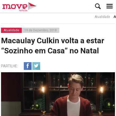
Atualidade
Ator Ru
Atualidade
19 de Dezembro, 2018
Macaulay Culkin volta a estar
“Sozinho em Casa” no Natal
PARTILHE: