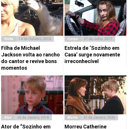
Visita
14 de Outubro, 2016
Corpo
27 de Julho, 2017
Filha de Michael
Estrela de ‘Sozinho em
Jackson volta ao rancho
Casa’ surge novamente
do cantor e revive bons
irreconhecível
momentos
Ator
25 de Janeiro, 2018
Morte
31 de Janeiro, 2026
Ator de “Sozinho em
Morreu Catherine