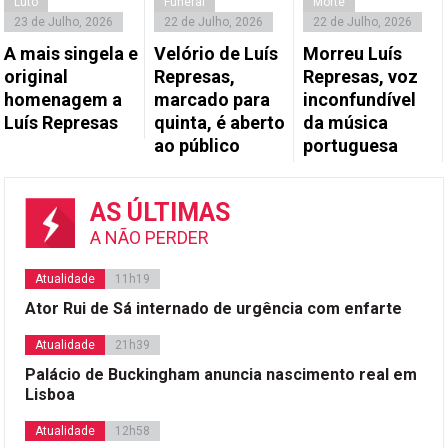
Luto
Funeral
Morte
23 de Julho, 2026
22 de Julho, 2026
22 de Julho, 2026
A mais singela e
Velório de Luís
Morreu Luís
original
Represas,
Represas, voz
homenagem a
marcado para
inconfundível
Luís Represas
quinta, é aberto
da música
ao público
portuguesa
AS ÚLTIMAS
A NÃO PERDER
Atualidade
11h19
Ator Rui de Sá internado de urgência com enfarte
Atualidade
21h39
Palácio de Buckingham anuncia nascimento real em
Lisboa
Atualidade
12h58