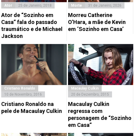
Ator
25 de Janeiro, 2018
Morte
31 de Janeiro, 2026
Ator de “Sozinho em
Morreu Catherine
Casa” fala do passado
O’Hara, a mãe de Kevin
traumático e de Michael
em ‘Sozinho em Casa’
Jackson
Cristiano Ronaldo
Macaulay Culkin
10 de Novembro, 2016
20 de Dezembro, 2015
Cristiano Ronaldo na
Macaulay Culkin
pele de Macaulay Culkin
regressa com
personagem de “Sozinho
em Casa”