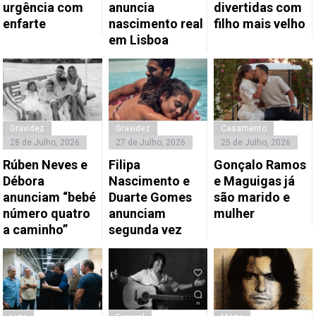
urgência com
anuncia
divertidas com
enfarte
nascimento real
filho mais velho
em Lisboa
Gravidez
Gravidez
Casamento
28 de Julho, 2026
27 de Julho, 2026
25 de Julho, 2026
Rúben Neves e
Filipa
Gonçalo Ramos
Débora
Nascimento e
e Maguigas já
anunciam “bebé
Duarte Gomes
são marido e
número quatro
anunciam
mulher
a caminho”
segunda vez