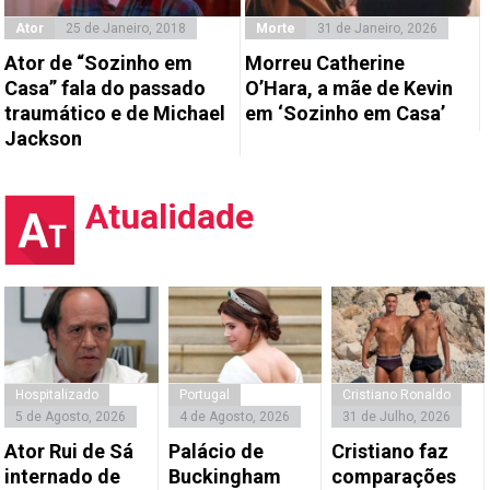
Ator
25 de Janeiro, 2018
Morte
31 de Janeiro, 2026
Ator de “Sozinho em
Morreu Catherine
Casa” fala do passado
O’Hara, a mãe de Kevin
traumático e de Michael
em ‘Sozinho em Casa’
Jackson
Atualidade
Hospitalizado
Portugal
Cristiano Ronaldo
5 de Agosto, 2026
4 de Agosto, 2026
31 de Julho, 2026
Ator Rui de Sá
Palácio de
Cristiano faz
internado de
Buckingham
comparações