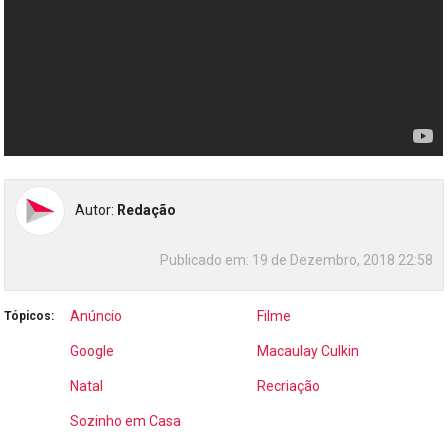
Autor:
Redação
Publicado em:
19 de Dezembro, 2018 22:58
Anúncio
Filme
Tópicos:
Google
Macaulay Culkin
Natal
Recriação
Sozinho em Casa