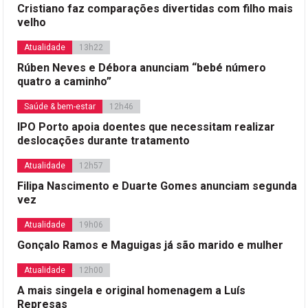
Cristiano faz comparações divertidas com filho mais
velho
Atualidade
13h22
Rúben Neves e Débora anunciam “bebé número
quatro a caminho”
Saúde & bem-estar
12h46
IPO Porto apoia doentes que necessitam realizar
deslocações durante tratamento
Atualidade
12h57
Filipa Nascimento e Duarte Gomes anunciam segunda
vez
Atualidade
19h06
Gonçalo Ramos e Maguigas já são marido e mulher
Atualidade
12h00
A mais singela e original homenagem a Luís
Represas