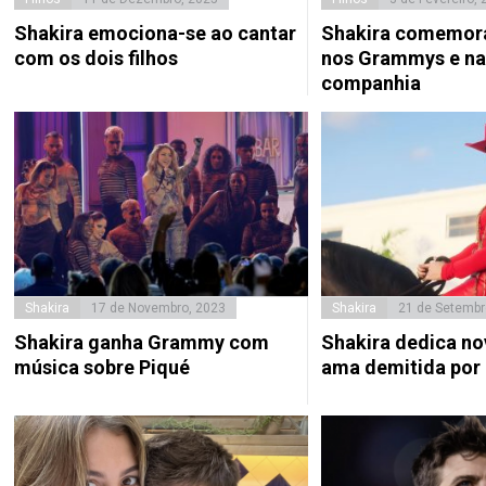
Shakira emociona-se ao cantar
Shakira comemora
com os dois filhos
nos Grammys e na
companhia
Shakira
17 de Novembro, 2023
Shakira
21 de Setembr
Shakira ganha Grammy com
Shakira dedica no
música sobre Piqué
ama demitida por