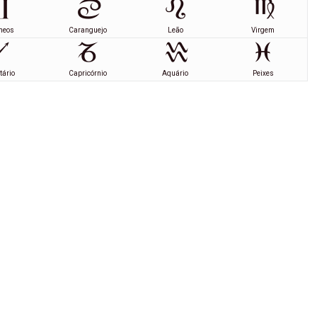
meos
Caranguejo
Leão
Virgem
tário
Capricórnio
Aquário
Peixes