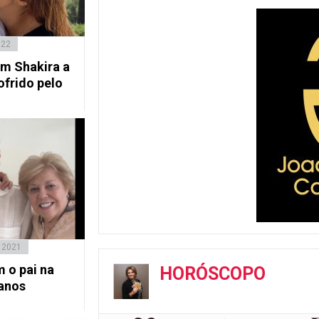
022
m Shakira a
ofrido pelo
 2021
 o pai na
HORÓSCOPO
 anos