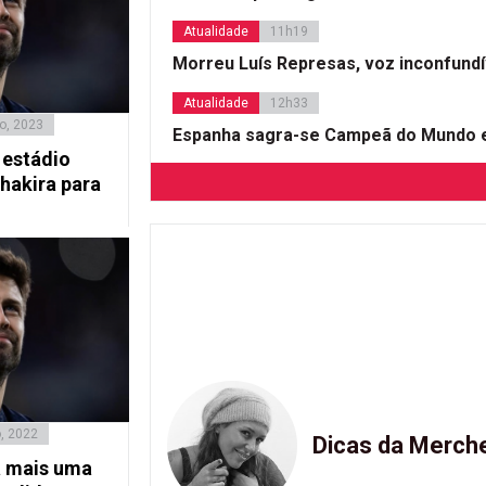
Atualidade
11h19
Morreu Luís Represas, voz inconfund
Atualidade
12h33
o, 2023
Espanha sagra-se Campeã do Mundo e
 estádio
hakira para
, 2022
Dicas da Merch
a mais uma