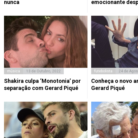
nunca
emocionante des
música
13 de Outubro, 2022
futebolista
24 de Agos
Shakira culpa ‘Monotonia’ por
Conheça o novo a
separação com Gerard Piqué
Gerard Piqué