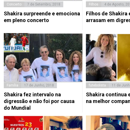
Concerto
7 de Setembro, 2018
Filhos
4 de Agosto, 20
Shakira surpreende e emociona
Filhos de Shakira 
em pleno concerto
arrasam em digre
Família
17 de Junho, 2018
futebolista
11 de Junh
Shakira fez intervalo na
Shakira continua 
digressão e não foi por causa
na melhor compan
do Mundial