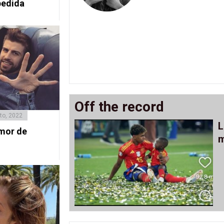
pedida
Off the record
to, 2022
L
mor de
m