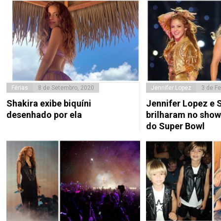
Férias
8 de Setembro, 2020
Jennifer Lopez
3 de Fe
Shakira exibe biquíni
Jennifer Lopez e 
desenhado por ela
brilharam no show
do Super Bowl