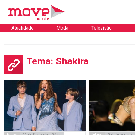
Atualidade
Moda
Televisão
Tema: Shakira
Filhos
11 de Dezembro, 2025
Filhos
3 de Fevereiro,