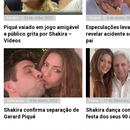
Futebol
24 de Julho, 2022
Shakira
4 de Junho, 2
Piqué vaiado em jogo amigável
Especulações leva
e público grita por Shakira –
revelar acidente s
Vídeos
pai
Separação
4 de Junho, 2022
Festa
17 de Setembro,
Shakira confirma separação de
Shakira dança com
Gerard Piqué
festa dos seus 90