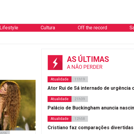
Lifestyle
Cultura
Off the record
S
AS ÚLTIMAS
A NÃO PERDER
Atualidade
11h19
Ator Rui de Sá internado de urgência
Atualidade
21h39
Palácio de Buckingham anuncia nasci
Atualidade
12h58
Cristiano faz comparações divertidas
 2025