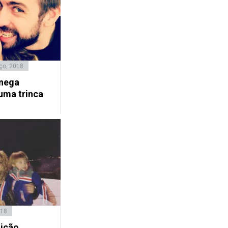
ço, 2018
 nega
uma trinca
018
dição