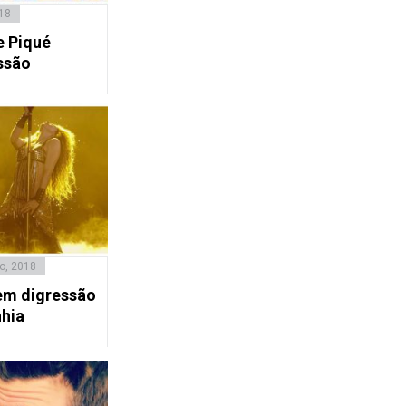
18
e Piqué
ssão
o, 2018
em digressão
hia