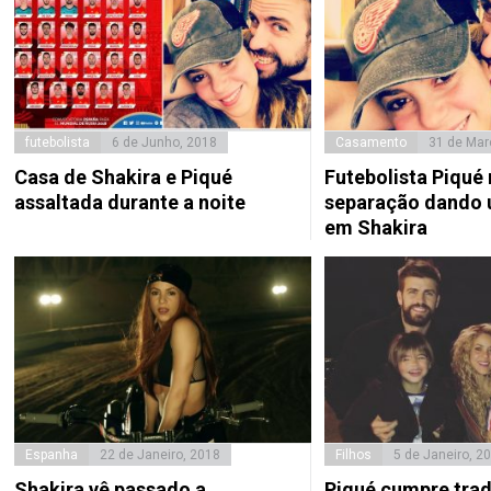
futebolista
6 de Junho, 2018
Casamento
31 de Mar
Casa de Shakira e Piqué
Futebolista Piqué
assaltada durante a noite
separação dando 
em Shakira
Espanha
22 de Janeiro, 2018
Filhos
5 de Janeiro, 2
Shakira vê passado a
Piqué cumpre tra