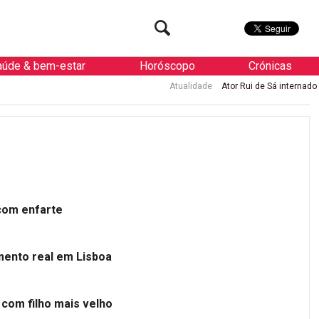
aúde & bem-estar
Horóscopo
Crónicas
Atualidade
Ator Rui de Sá internado de urgência com e
 com enfarte
mento real em Lisboa
 com filho mais velho