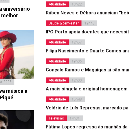
Atualidade
13h22
 aniversário
Rúben Neves e Débora anunciam “beb
 melhor
Saúde & bem-estar
12h46
IPO Porto apoia doentes que necessi
Atualidade
12h57
Filipa Nascimento e Duarte Gomes a
Atualidade
19h06
Gonçalo Ramos e Maguigas já são mar
Atualidade
12h00
o, 2023
A mais singela e original homenagem
va música a
 Piqué
Atualidade
15h48
Velório de Luís Represas, marcado par
Televisão
14h31
Fátima Lopes regressa às manhãs da 