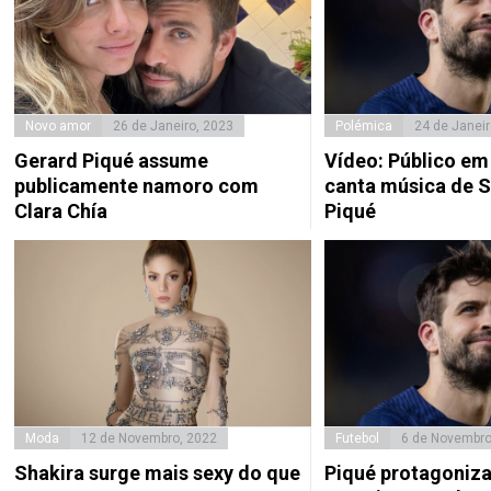
Novo amor
26 de Janeiro, 2023
Polémica
24 de Janeir
Gerard Piqué assume
Vídeo: Público em
publicamente namoro com
canta música de S
Clara Chía
Piqué
Moda
12 de Novembro, 2022
Futebol
6 de Novembro
Shakira surge mais sexy do que
Piqué protagoniz