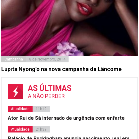
Campanha
8 de Novembro, 2014
Lupita Nyong’o na nova campanha da Lâncome
AS ÚLTIMAS
A NÃO PERDER
Atualidade
11h19
Ator Rui de Sá internado de urgência com enfarte
Atualidade
21h39
Palácio de Buckingham anuncia nascimento real em