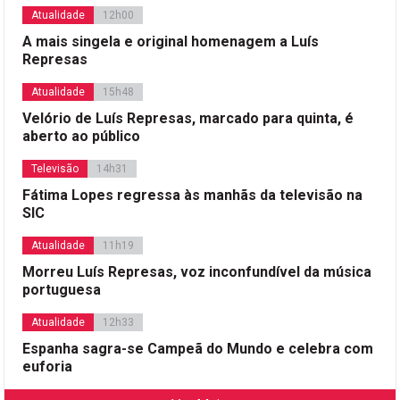
Atualidade
12h00
A mais singela e original homenagem a Luís
Represas
Atualidade
15h48
Velório de Luís Represas, marcado para quinta, é
aberto ao público
Televisão
14h31
Fátima Lopes regressa às manhãs da televisão na
SIC
Atualidade
11h19
Morreu Luís Represas, voz inconfundível da música
portuguesa
Atualidade
12h33
Espanha sagra-se Campeã do Mundo e celebra com
euforia