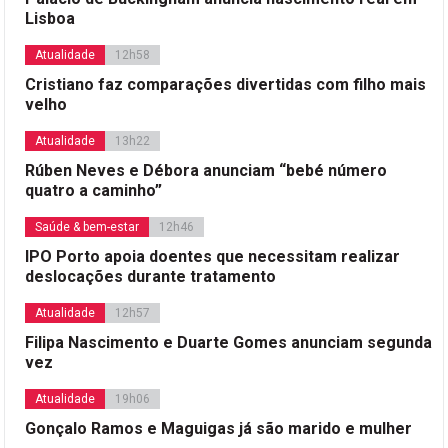
Lisboa
Atualidade
12h58
Cristiano faz comparações divertidas com filho mais
velho
Atualidade
13h22
Rúben Neves e Débora anunciam “bebé número
quatro a caminho”
Saúde & bem-estar
12h46
IPO Porto apoia doentes que necessitam realizar
deslocações durante tratamento
Atualidade
12h57
Filipa Nascimento e Duarte Gomes anunciam segunda
vez
Atualidade
19h06
Gonçalo Ramos e Maguigas já são marido e mulher