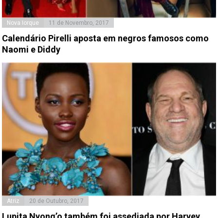
Nova Iorque
11 de Novembro, 2017
Calendário Pirelli aposta em negros famosos como
Naomi e Diddy
Atriz
20 de Outubro, 2017
Lupita Nyong’o também foi assediada por Harvey