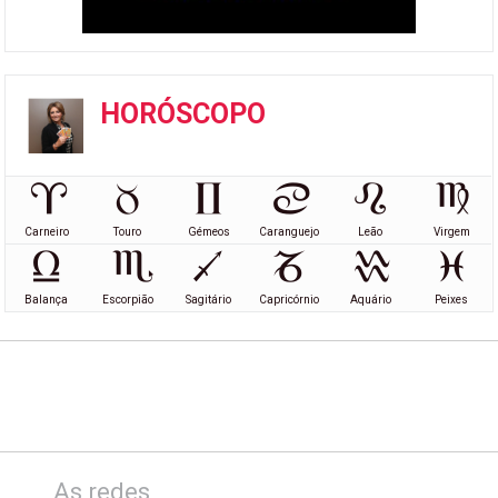
HORÓSCOPO
Carneiro
Touro
Gémeos
Caranguejo
Leão
Virgem
Balança
Escorpião
Sagitário
Capricórnio
Aquário
Peixes
As redes