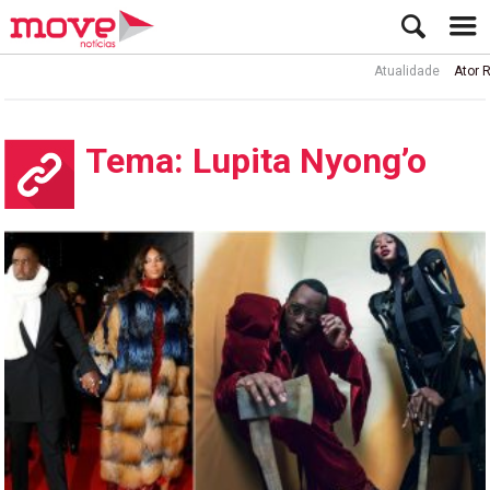
Atualidade
Ator Rui de Sá i
Tema: Lupita Nyong’o