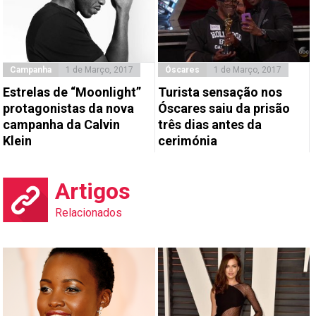
Campanha
1 de Março, 2017
Óscares
1 de Março, 2017
Estrelas de “Moonlight”
Turista sensação nos
protagonistas da nova
Óscares saiu da prisão
campanha da Calvin
três dias antes da
Klein
cerimónia
Artigos
Relacionados