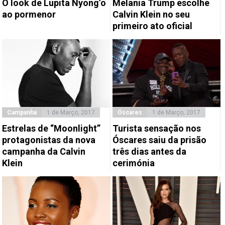
O look de Lupita Nyong’o
Melania Trump escolhe
ao pormenor
Calvin Klein no seu
primeiro ato oficial
Campanha
1 de Março, 2017
Óscares
1 de Março, 2017
Estrelas de “Moonlight”
Turista sensação nos
protagonistas da nova
Óscares saiu da prisão
campanha da Calvin
três dias antes da
Klein
cerimónia