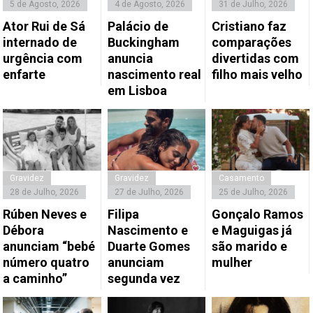
5 de Agosto, 2026
4 de Agosto, 2026
31 de Julho, 2026
Ator Rui de Sá
Palácio de
Cristiano faz
internado de
Buckingham
comparações
urgência com
anuncia
divertidas com
enfarte
nascimento real
filho mais velho
em Lisboa
Gravidez
Gravidez
Casamento
28 de Julho, 2026
27 de Julho, 2026
25 de Julho, 2026
Rúben Neves e
Filipa
Gonçalo Ramos
Débora
Nascimento e
e Maguigas já
anunciam “bebé
Duarte Gomes
são marido e
número quatro
anunciam
mulher
a caminho”
segunda vez