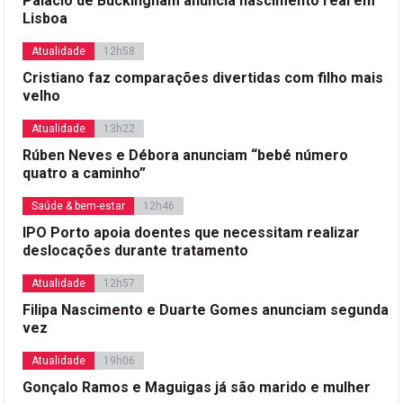
Palácio de Buckingham anuncia nascimento real em
Lisboa
Atualidade
12h58
Cristiano faz comparações divertidas com filho mais
velho
Atualidade
13h22
Rúben Neves e Débora anunciam “bebé número
quatro a caminho”
Saúde & bem-estar
12h46
IPO Porto apoia doentes que necessitam realizar
deslocações durante tratamento
Atualidade
12h57
Filipa Nascimento e Duarte Gomes anunciam segunda
vez
Atualidade
19h06
Gonçalo Ramos e Maguigas já são marido e mulher