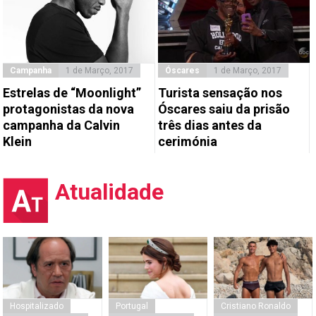
Campanha
1 de Março, 2017
Óscares
1 de Março, 2017
Estrelas de “Moonlight”
Turista sensação nos
protagonistas da nova
Óscares saiu da prisão
campanha da Calvin
três dias antes da
Klein
cerimónia
Atualidade
Hospitalizado
Portugal
Cristiano Ronaldo