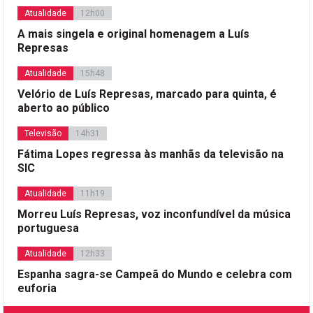
Atualidade
12h00
A mais singela e original homenagem a Luís
Represas
Atualidade
15h48
Velório de Luís Represas, marcado para quinta, é
aberto ao público
Televisão
14h31
Fátima Lopes regressa às manhãs da televisão na
SIC
Atualidade
11h19
Morreu Luís Represas, voz inconfundível da música
portuguesa
Atualidade
12h33
Espanha sagra-se Campeã do Mundo e celebra com
euforia