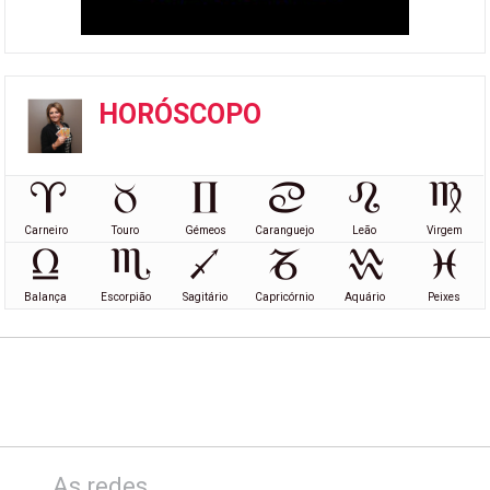
HORÓSCOPO
Carneiro
Touro
Gémeos
Caranguejo
Leão
Virgem
Balança
Escorpião
Sagitário
Capricórnio
Aquário
Peixes
As redes