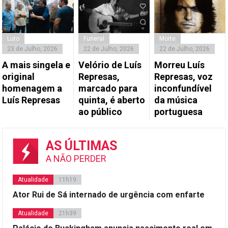
Luto
Funeral
Morte
23 de Julho, 2026
22 de Julho, 2026
22 de Julho, 2026
A mais singela e
Velório de Luís
Morreu Luís
original
Represas,
Represas, voz
homenagem a
marcado para
inconfundível
Luís Represas
quinta, é aberto
da música
ao público
portuguesa
AS ÚLTIMAS
A NÃO PERDER
Atualidade
11h19
Ator Rui de Sá internado de urgência com enfarte
Atualidade
21h39