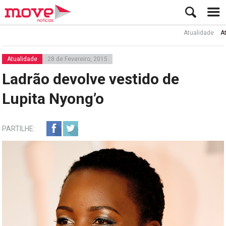
Atualidade
Ator Rui
Atualidade
28 de Fevereiro, 2015
Ladrão devolve vestido de
Lupita Nyong’o
PARTILHE: