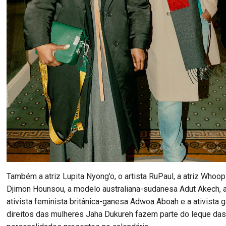
Também a atriz Lupita Nyong’o, o artista RuPaul, a atriz Whoop
Djimon Hounsou, a modelo australiana-sudanesa Adut Akech, 
ativista feminista britânica-ganesa Adwoa Aboah e a ativista 
direitos das mulheres Jaha Dukureh fazem parte do leque da