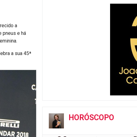
erecido a
e pneus e há
eminina.
lebra a sua 45ª
HORÓSCOPO