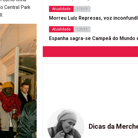
o Central Park
Atualidade
11h19
l.
Morreu Luís Represas, voz inconfund
Atualidade
12h33
Espanha sagra-se Campeã do Mundo e
Dicas da Merch