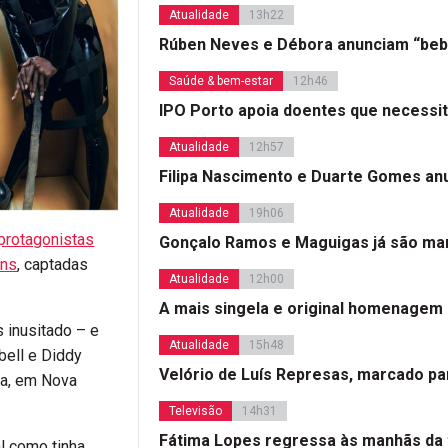
Atualidade
13h22
Rúben Neves e Débora anunciam “beb
Saúde & bem-estar
12h46
IPO Porto apoia doentes que necessi
Atualidade
12h57
Filipa Nascimento e Duarte Gomes a
Atualidade
19h06
protagonistas
Gonçalo Ramos e Maguigas já são mar
ens
, captadas
Atualidade
12h00
A mais singela e original homenagem
s inusitado – e
Atualidade
15h48
bell e Diddy
Velório de Luís Represas, marcado par
ira, em Nova
Televisão
14h31
Fátima Lopes regressa às manhãs da 
l como tinha