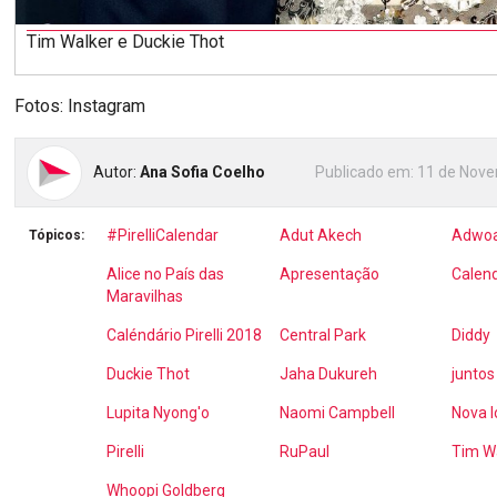
Tim Walker e Duckie Thot
Fotos: Instagram
Autor:
Ana Sofia Coelho
Publicado em:
11 de Nove
#PirelliCalendar
Adut Akech
Adwoa
Tópicos:
Alice no País das
Apresentação
Calend
Maravilhas
Caléndário Pirelli 2018
Central Park
Diddy
Duckie Thot
Jaha Dukureh
juntos
Lupita Nyong'o
Naomi Campbell
Nova I
Pirelli
RuPaul
Tim W
Whoopi Goldberg