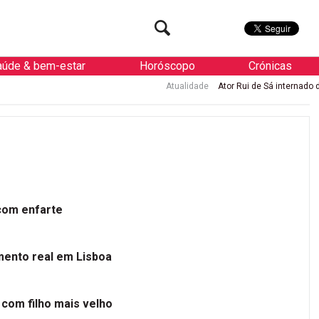
aúde & bem-estar
Horóscopo
Crónicas
Atualidade
Ator Rui de Sá internado de urgência com en
 com enfarte
mento real em Lisboa
 com filho mais velho