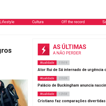
Lifestyle
Cultura
Off the record
S
AS ÚLTIMAS
gros
A NÃO PERDER
Atualidade
11h19
Ator Rui de Sá internado de urgência
Atualidade
21h39
Palácio de Buckingham anuncia nasci
Atualidade
12h58
Cristiano faz comparações divertidas