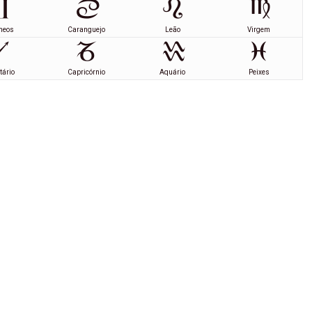
meos
Caranguejo
Leão
Virgem
tário
Capricórnio
Aquário
Peixes