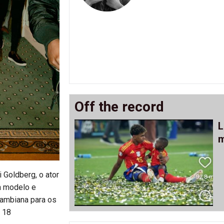
Off the record
L
m
i Goldberg, o ator
a modelo e
gambiana para os
s 18