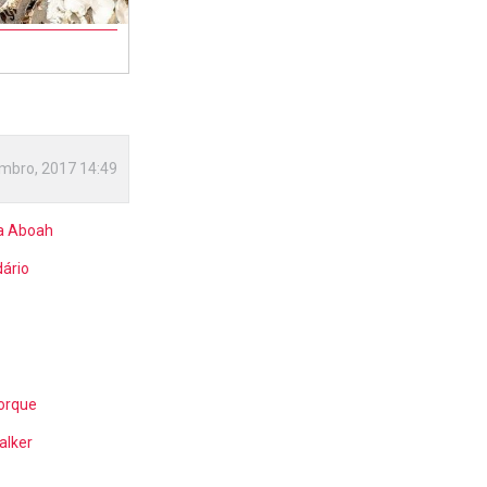
Djimon Hounsou
mbro, 2017 14:49
 Aboah
ário
orque
alker