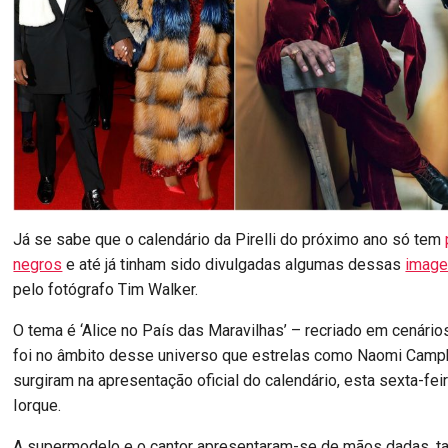
Já se sabe que o calendário da Pirelli do próximo ano só tem
negros
e até já tinham sido divulgadas algumas dessas
imag
pelo fotógrafo Tim Walker.
O tema é ‘Alice no País das Maravilhas’ – recriado em cenário
foi no âmbito desse universo que estrelas como Naomi Camp
surgiram na apresentação oficial do calendário, esta sexta-fe
Iorque.
A supermodelo e o cantor apresentaram-se de mãos dadas, ta