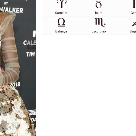
Carneiro
Touro
Gé
Balança
Escorpião
Sagi