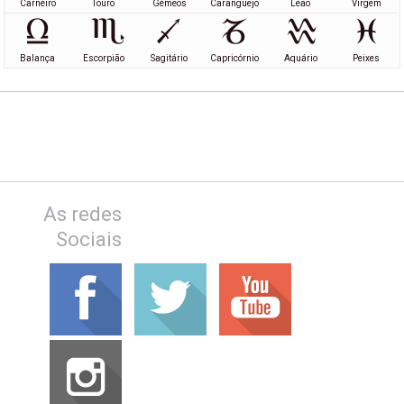
Carneiro
Touro
Gémeos
Caranguejo
Leão
Virgem
Balança
Escorpião
Sagitário
Capricórnio
Aquário
Peixes
As redes
Sociais