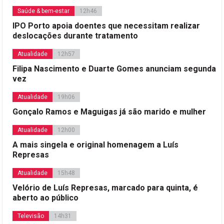
Saúde & bem-estar
12h46
IPO Porto apoia doentes que necessitam realizar
deslocações durante tratamento
Atualidade
12h57
Filipa Nascimento e Duarte Gomes anunciam segunda
vez
Atualidade
19h06
Gonçalo Ramos e Maguigas já são marido e mulher
Atualidade
12h00
A mais singela e original homenagem a Luís
Represas
Atualidade
15h48
Velório de Luís Represas, marcado para quinta, é
aberto ao público
Televisão
14h31