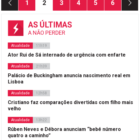
Página
Página
Página
Página
Página
Página
1
2
3
4
5
6
dos
conteúdos
AS ÚLTIMAS
A NÃO PERDER
Atualidade
11h19
Ator Rui de Sá internado de urgência com enfarte
Atualidade
21h39
Palácio de Buckingham anuncia nascimento real em
Lisboa
Atualidade
12h58
Cristiano faz comparações divertidas com filho mais
velho
Atualidade
13h22
Rúben Neves e Débora anunciam “bebé número
quatro a caminho”