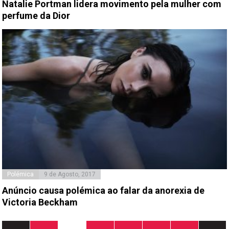
Natalie Portman lidera movimento pela mulher com
perfume da Dior
Polémica
9 de Agosto, 2017
Anúncio causa polémica ao falar da anorexia de
Victoria Beckham
Paginação