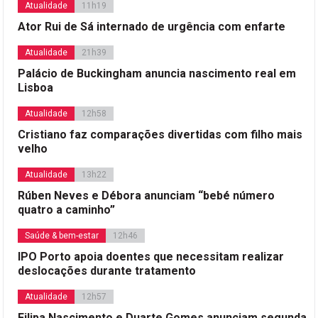
Atualidade
11h19
Ator Rui de Sá internado de urgência com enfarte
Atualidade
21h39
Palácio de Buckingham anuncia nascimento real em
Lisboa
Atualidade
12h58
Cristiano faz comparações divertidas com filho mais
velho
Atualidade
13h22
Rúben Neves e Débora anunciam “bebé número
quatro a caminho”
Saúde & bem-estar
12h46
IPO Porto apoia doentes que necessitam realizar
deslocações durante tratamento
Atualidade
12h57
Filipa Nascimento e Duarte Gomes anunciam segunda