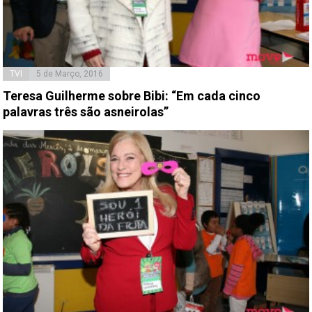
TVI
5 de Março, 2016
Teresa Guilherme sobre Bibi: “Em cada cinco
palavras três são asneirolas”