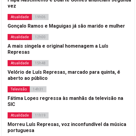
vez
Atualidade
19h06
Gonçalo Ramos e Maguigas já são marido e mulher
Atualidade
12h00
A mais singela e original homenagem a Luís
Represas
Atualidade
15h48
Velório de Luís Represas, marcado para quinta, é
aberto ao público
Televisão
14h31
Fátima Lopes regressa às manhãs da televisão na
SIC
Atualidade
11h19
Morreu Luís Represas, voz inconfundível da música
portuguesa