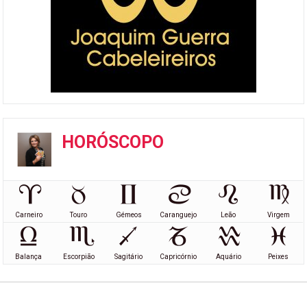
HORÓSCOPO
Carneiro
Touro
Gémeos
Caranguejo
Leão
Virgem
Balança
Escorpião
Sagitário
Capricórnio
Aquário
Peixes