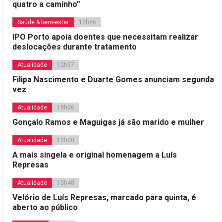
quatro a caminho”
Saúde & bem-estar
12h46
IPO Porto apoia doentes que necessitam realizar
deslocações durante tratamento
Atualidade
12h57
Filipa Nascimento e Duarte Gomes anunciam segunda
vez
Atualidade
19h06
Gonçalo Ramos e Maguigas já são marido e mulher
Atualidade
12h00
A mais singela e original homenagem a Luís
Represas
Atualidade
15h48
Velório de Luís Represas, marcado para quinta, é
aberto ao público