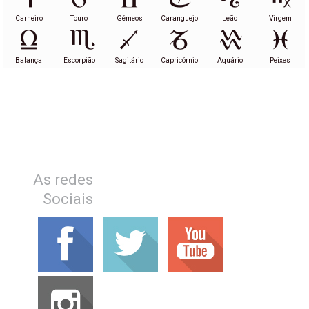
Carneiro
Touro
Gémeos
Caranguejo
Leão
Virgem
Balança
Escorpião
Sagitário
Capricórnio
Aquário
Peixes
As redes
Sociais