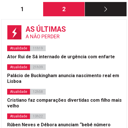
Paginação
Página
Página
1
2
dos
conteúdos
AS ÚLTIMAS
A NÃO PERDER
Atualidade
11h19
Ator Rui de Sá internado de urgência com enfarte
Atualidade
21h39
Palácio de Buckingham anuncia nascimento real em
Lisboa
Atualidade
12h58
Cristiano faz comparações divertidas com filho mais
velho
Atualidade
13h22
Rúben Neves e Débora anunciam “bebé número