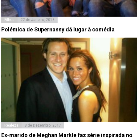
Filhos
22 de Janeiro, 2018
Polémica de Supernanny dá lugar à comédia
Realeza
8 de Dezembro, 2017
Ex-marido de Meghan Markle faz série inspirada no