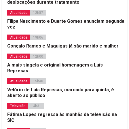
deslocações durante tratamento
Atualidade
12h57
Filipa Nascimento e Duarte Gomes anunciam segunda
vez
Atualidade
19h06
Gonçalo Ramos e Maguigas já são marido e mulher
Atualidade
12h00
A mais singela e original homenagem a Luís
Represas
Atualidade
15h48
Velório de Luís Represas, marcado para quinta, é
aberto ao público
Televisão
14h31
Fátima Lopes regressa às manhãs da televisão na
SIC