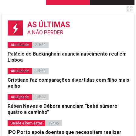
dos
conteúdos
AS ÚLTIMAS
A NÃO PERDER
Atualidade
21h39
Palácio de Buckingham anuncia nascimento real em
Lisboa
Atualidade
12h58
Cristiano faz comparações divertidas com filho mais
velho
Atualidade
13h22
Rúben Neves e Débora anunciam “bebé número
quatro a caminho”
Saúde & bem-estar
12h46
IPO Porto apoia doentes que necessitam realizar