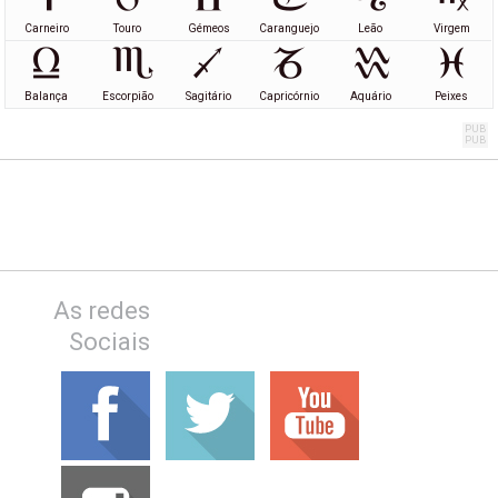
Carneiro
Touro
Gémeos
Caranguejo
Leão
Virgem
Balança
Escorpião
Sagitário
Capricórnio
Aquário
Peixes
As redes
Sociais