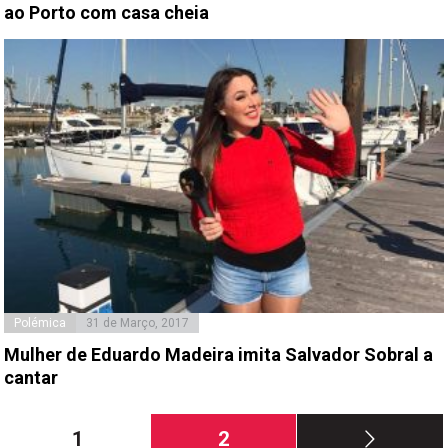
ao Porto com casa cheia
Polémica
31 de Março, 2017
Mulher de Eduardo Madeira imita Salvador Sobral a
cantar
Paginação
Página
Página
1
2