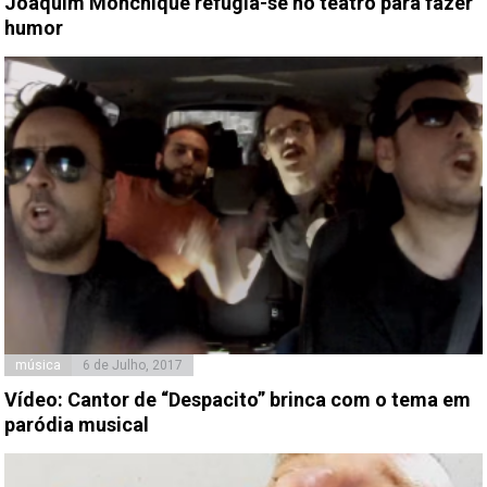
Joaquim Monchique refugia-se no teatro para fazer
humor
música
6 de Julho, 2017
Vídeo: Cantor de “Despacito” brinca com o tema em
paródia musical