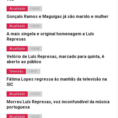
Atualidade
19h06
Gonçalo Ramos e Maguigas já são marido e mulher
Atualidade
12h00
A mais singela e original homenagem a Luís
Represas
Atualidade
15h48
Velório de Luís Represas, marcado para quinta, é
aberto ao público
Televisão
14h31
Fátima Lopes regressa às manhãs da televisão na
SIC
Atualidade
11h19
Morreu Luís Represas, voz inconfundível da música
portuguesa
Atualidade
12h33