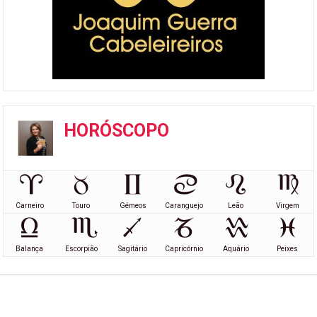
HORÓSCOPO
Carneiro
Touro
Gémeos
Caranguejo
Leão
Virgem
Balança
Escorpião
Sagitário
Capricórnio
Aquário
Peixes