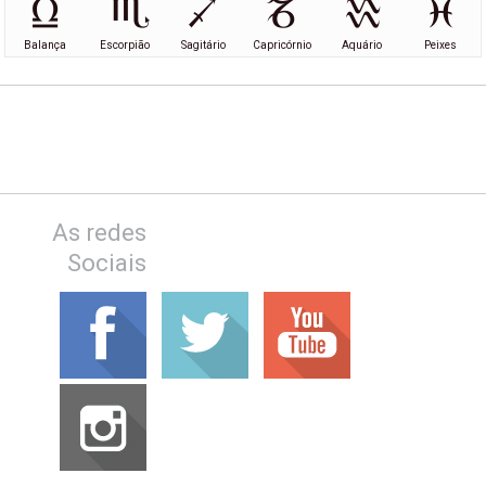
Balança
Escorpião
Sagitário
Capricórnio
Aquário
Peixes
As redes
Sociais