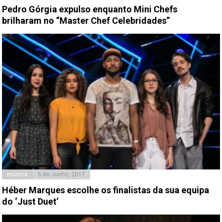
Pedro Górgia expulso enquanto Mini Chefs
brilharam no “Master Chef Celebridades”
música
5 de Junho, 2017
Héber Marques escolhe os finalistas da sua equipa
do ‘Just Duet’