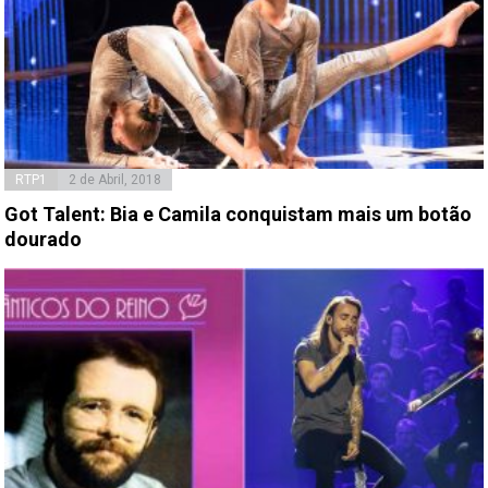
RTP1
2 de Abril, 2018
Got Talent: Bia e Camila conquistam mais um botão
dourado