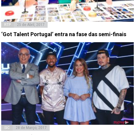
RTP
25 de Abril, 2017
‘Got Talent Portugal’ entra na fase das semi-finais
SIC
28 de Março, 2017