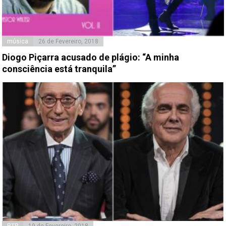
música
26 de Fevereiro, 2018
Diogo Piçarra acusado de plágio: “A minha
consciência está tranquila”
RTP
19 de Fevereiro, 2018