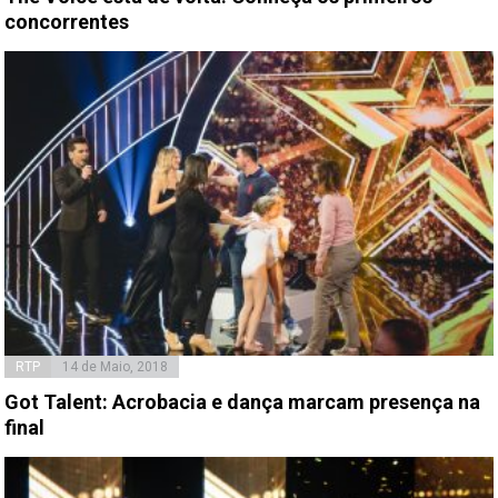
concorrentes
RTP
14 de Maio, 2018
Got Talent: Acrobacia e dança marcam presença na
final