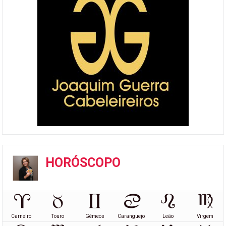
HORÓSCOPO
Carneiro
Touro
Gémeos
Caranguejo
Leão
Virgem