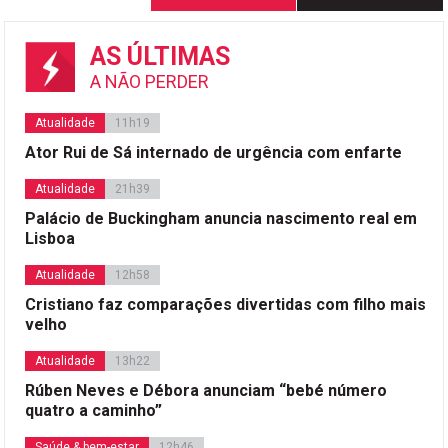
dos
conteúdos
AS ÚLTIMAS
A NÃO PERDER
Atualidade
11h19
Ator Rui de Sá internado de urgência com enfarte
Atualidade
21h39
Palácio de Buckingham anuncia nascimento real em
Lisboa
Atualidade
12h58
Cristiano faz comparações divertidas com filho mais
velho
Atualidade
13h22
Rúben Neves e Débora anunciam “bebé número
quatro a caminho”
Saúde & bem-estar
12h46