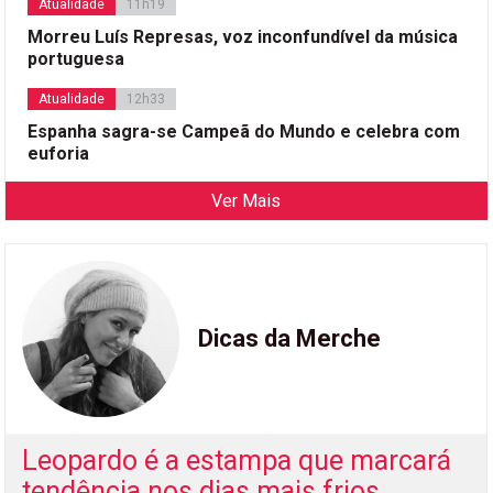
Atualidade
11h19
Morreu Luís Represas, voz inconfundível da música
portuguesa
Atualidade
12h33
Espanha sagra-se Campeã do Mundo e celebra com
euforia
Ver Mais
Dicas da Merche
Leopardo é a estampa que marcará
tendência nos dias mais frios