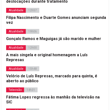
deslocações durante tratamento
Atualidade
12h57
Filipa Nascimento e Duarte Gomes anunciam segunda
vez
Atualidade
19h06
Gonçalo Ramos e Maguigas já são marido e mulher
Atualidade
12h00
A mais singela e original homenagem a Luís
Represas
Atualidade
15h48
Velório de Luís Represas, marcado para quinta, é
aberto ao público
Televisão
14h31
Fátima Lopes regressa às manhãs da televisão na
SIC