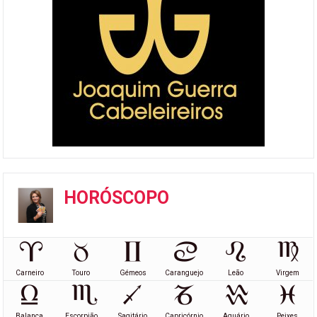
HORÓSCOPO
Carneiro
Touro
Gémeos
Caranguejo
Leão
Virgem
Balança
Escorpião
Sagitário
Capricórnio
Aquário
Peixes