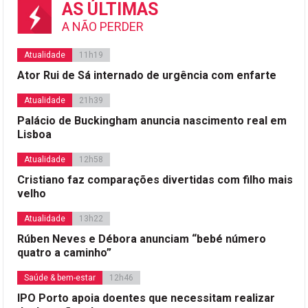
AS ÚLTIMAS
A NÃO PERDER
Atualidade
11h19
Ator Rui de Sá internado de urgência com enfarte
Atualidade
21h39
Palácio de Buckingham anuncia nascimento real em
Lisboa
Atualidade
12h58
Cristiano faz comparações divertidas com filho mais
velho
Atualidade
13h22
Rúben Neves e Débora anunciam “bebé número
quatro a caminho”
Saúde & bem-estar
12h46
IPO Porto apoia doentes que necessitam realizar