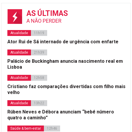
AS ÚLTIMAS
A NÃO PERDER
Atualidade
11h19
Ator Rui de Sá internado de urgência com enfarte
Atualidade
21h39
Palácio de Buckingham anuncia nascimento real em
Lisboa
Atualidade
12h58
Cristiano faz comparações divertidas com filho mais
velho
Atualidade
13h22
Rúben Neves e Débora anunciam “bebé número
quatro a caminho”
Saúde & bem-estar
12h46