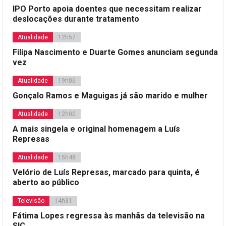
IPO Porto apoia doentes que necessitam realizar
deslocações durante tratamento
Atualidade
12h57
Filipa Nascimento e Duarte Gomes anunciam segunda
vez
Atualidade
19h06
Gonçalo Ramos e Maguigas já são marido e mulher
Atualidade
12h00
A mais singela e original homenagem a Luís
Represas
Atualidade
15h48
Velório de Luís Represas, marcado para quinta, é
aberto ao público
Televisão
14h31
Fátima Lopes regressa às manhãs da televisão na
SIC