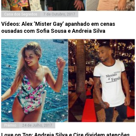
Casa dos Segredos
7 de Outubro, 2017
Vídeos: Alex ‘Mister Gay’ apanhado em cenas
ousadas com Sofia Sousa e Andreia Silva
Prémio
24 de Julho, 2017
Love on Top: Andreia Silva e Cire dividem atenções