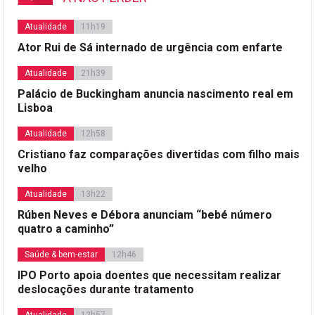
Atualidade
11h19
Ator Rui de Sá internado de urgência com enfarte
Atualidade
21h39
Palácio de Buckingham anuncia nascimento real em
Lisboa
Atualidade
12h58
Cristiano faz comparações divertidas com filho mais
velho
Atualidade
13h22
Rúben Neves e Débora anunciam “bebé número
quatro a caminho”
Saúde & bem-estar
12h46
IPO Porto apoia doentes que necessitam realizar
deslocações durante tratamento