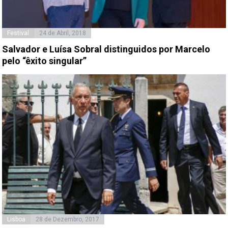
Festival
24 de Abril, 2018
Salvador e Luísa Sobral distinguidos por Marcelo
pelo “êxito singular”
Lisboa
28 de Dezembro, 2017