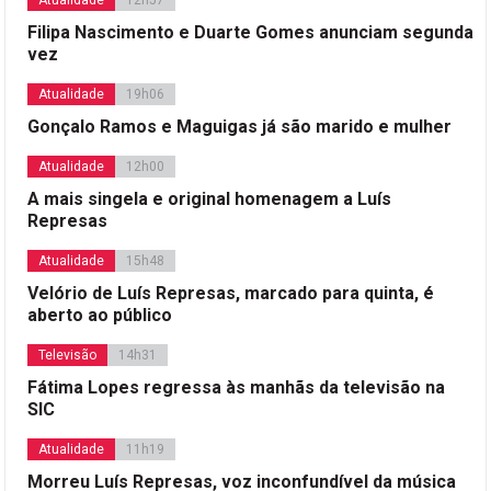
Atualidade
12h57
Filipa Nascimento e Duarte Gomes anunciam segunda
vez
Atualidade
19h06
Gonçalo Ramos e Maguigas já são marido e mulher
Atualidade
12h00
A mais singela e original homenagem a Luís
Represas
Atualidade
15h48
Velório de Luís Represas, marcado para quinta, é
aberto ao público
Televisão
14h31
Fátima Lopes regressa às manhãs da televisão na
SIC
Atualidade
11h19
Morreu Luís Represas, voz inconfundível da música