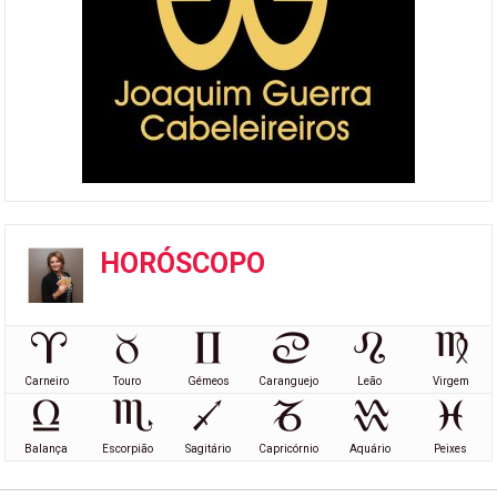
HORÓSCOPO
Carneiro
Touro
Gémeos
Caranguejo
Leão
Virgem
Balança
Escorpião
Sagitário
Capricórnio
Aquário
Peixes