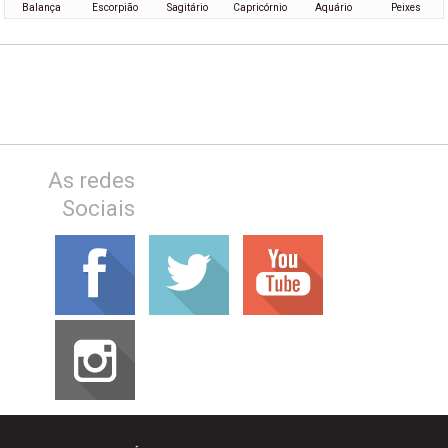
Balança
Escorpião
Sagitário
Capricórnio
Aquário
Peixes
As redes
Sociais