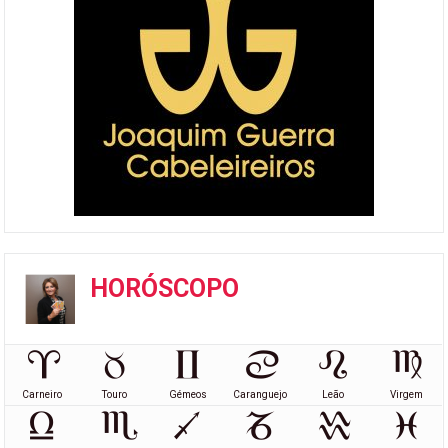
HORÓSCOPO
Carneiro
Touro
Gémeos
Caranguejo
Leão
Virgem