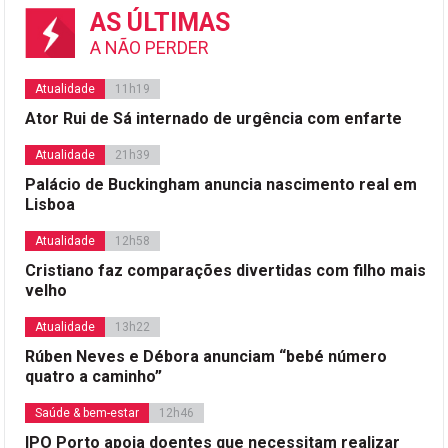
AS ÚLTIMAS
A NÃO PERDER
Atualidade
11h19
Ator Rui de Sá internado de urgência com enfarte
Atualidade
21h39
Palácio de Buckingham anuncia nascimento real em
Lisboa
Atualidade
12h58
Cristiano faz comparações divertidas com filho mais
velho
Atualidade
13h22
Rúben Neves e Débora anunciam “bebé número
quatro a caminho”
Saúde & bem-estar
12h46
IPO Porto apoia doentes que necessitam realizar