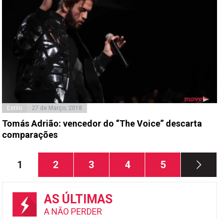
Estilo
27 de Março, 2018
Tomás Adrião: vencedor do “The Voice” descarta
comparações
Paginação
Página
Página
Página
Página
Página
1
2
3
4
5
dos
conteúdos
AS ÚLTIMAS
A NÃO PERDER