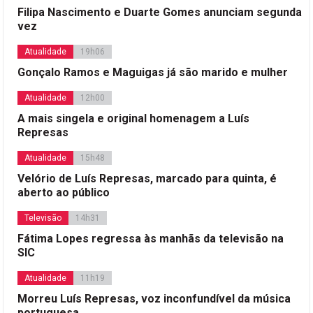
Filipa Nascimento e Duarte Gomes anunciam segunda
vez
Atualidade
19h06
Gonçalo Ramos e Maguigas já são marido e mulher
Atualidade
12h00
A mais singela e original homenagem a Luís
Represas
Atualidade
15h48
Velório de Luís Represas, marcado para quinta, é
aberto ao público
Televisão
14h31
Fátima Lopes regressa às manhãs da televisão na
SIC
Atualidade
11h19
Morreu Luís Represas, voz inconfundível da música
portuguesa