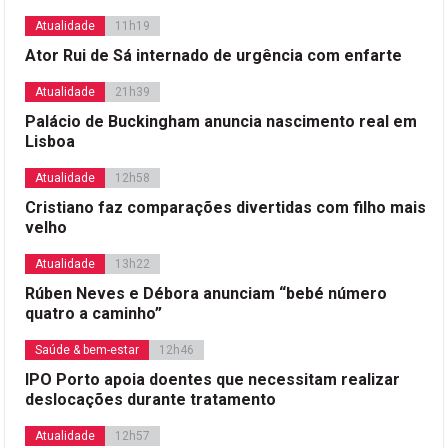
Atualidade
11h19
Ator Rui de Sá internado de urgência com enfarte
Atualidade
21h39
Palácio de Buckingham anuncia nascimento real em
Lisboa
Atualidade
12h58
Cristiano faz comparações divertidas com filho mais
velho
Atualidade
13h22
Rúben Neves e Débora anunciam “bebé número
quatro a caminho”
Saúde & bem-estar
12h46
IPO Porto apoia doentes que necessitam realizar
deslocações durante tratamento
Atualidade
12h57