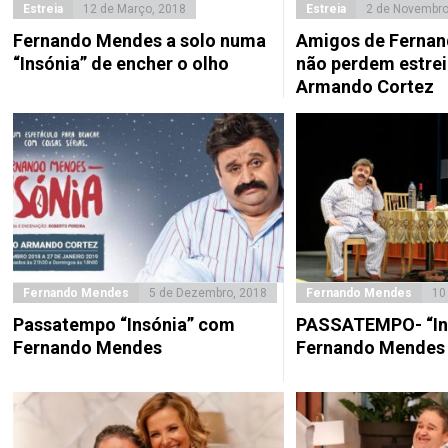
Estreia
12 de Março, 2018
Estreia
2 de Novembro
Fernando Mendes a solo numa
Amigos de Ferna
“Insónia” de encher o olho
não perdem estrei
Armando Cortez
Fernando Mendes
5 de Dezembro, 2018
Fernando Mendes
10
Passatempo “Insónia” com
PASSATEMPO- “In
Fernando Mendes
Fernando Mendes