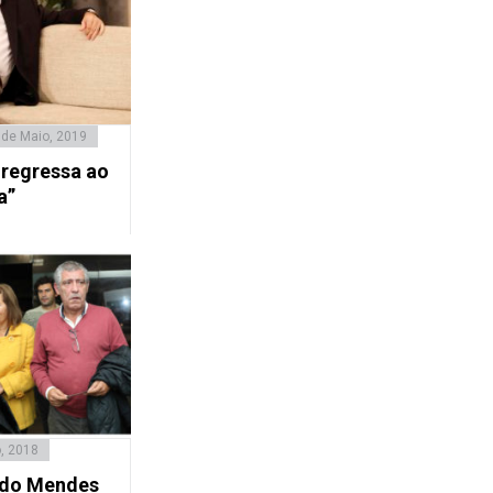
 de Maio, 2019
regressa ao
a”
, 2018
ndo Mendes