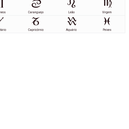
meos
Caranguejo
Leão
Virgem
tário
Capricórnio
Aquário
Peixes