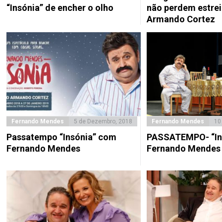
“Insónia” de encher o olho
não perdem estrei
Armando Cortez
Fernando Mendes
5 de Dezembro, 2018
Fernando Mendes
10
Passatempo “Insónia” com
PASSATEMPO- “In
Fernando Mendes
Fernando Mendes