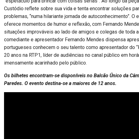
“espetáculo para brincar com coisas sérias”. Ao longo da peça
Custódio reflete sobre sua vida e tenta encontrar soluções pa
problemas, “numa hilariante jornada de autoconhecimento”. O 
oferece momentos de humor e reflexão, com Fernando Mende
situações improváveis ao lado de amigos e colegas de toda a v
comediante e apresentador Fernando Mendes dispensa apres
portugueses conhecem o seu talento como apresentador do “
20 anos na RTP1, líder de audiências no canal público em horá
imensamente acarinhado pelo público.
Os bilhetes encontram-se disponíveis no Balcão Único da Câm
Paredes. O evento destina-se a maiores de 12 anos.