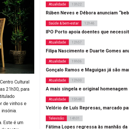
Atualidade
13h22
Rúben Neves e Débora anunciam “beb
Saúde & bem-estar
12h46
IPO Porto apoia doentes que necessi
Atualidade
12h57
Filipa Nascimento e Duarte Gomes a
Atualidade
19h06
Gonçalo Ramos e Maguigas já são mar
Atualidade
12h00
Centro Cultural
A mais singela e original homenagem
las 21h30, para
titulado
Atualidade
15h48
or de vinhos e
Velório de Luís Represas, marcado par
 insónia.
Televisão
14h31
a. Este é um
Fátima Lopes regressa às manhãs da 