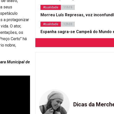
 de teatro,
ra seus
Atualidade
11h19
espetáculo
Morreu Luís Represas, voz inconfund
s a protagonizar
Atualidade
12h33
ida. O ator,
Espanha sagra-se Campeã do Mundo e
entações, os
Preço Certo” há
rio nobre,
ara Municipal de
Dicas da Merch