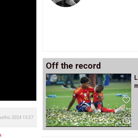
Off the record
L
m
Junho, 2024 13:27
a