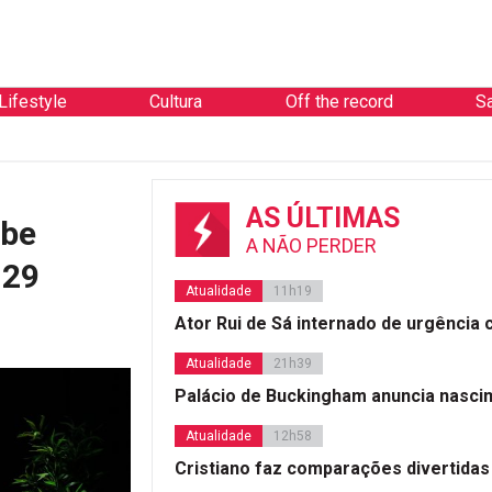
Lifestyle
Cultura
Off the record
S
AS ÚLTIMAS
ebe
A NÃO PERDER
 29
Atualidade
11h19
Ator Rui de Sá internado de urgência
Atualidade
21h39
Palácio de Buckingham anuncia nasci
Atualidade
12h58
Cristiano faz comparações divertidas