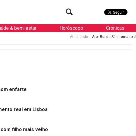
aúde & bem-estar
Horóscopo
Crónicas
Atualidade
Ator Rui de Sá internado de urgência com e
 com enfarte
mento real em Lisboa
 com filho mais velho