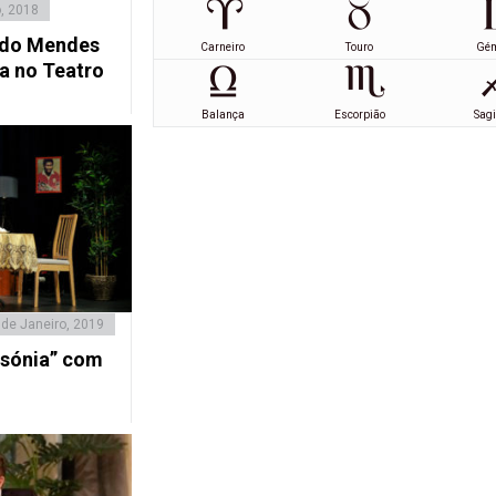
, 2018
ndo Mendes
Carneiro
Touro
Gé
a no Teatro
Balança
Escorpião
Sagi
 de Janeiro, 2019
sónia” com