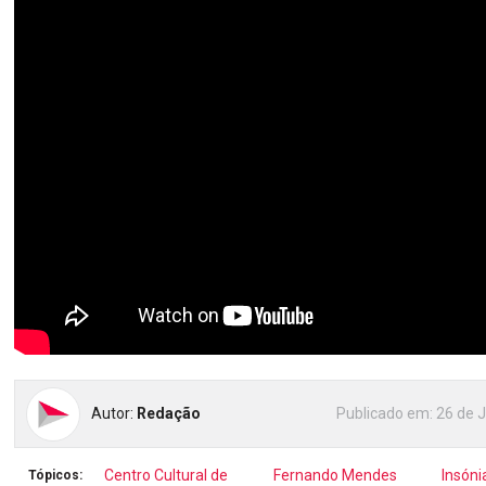
Autor:
Redação
Publicado em:
26 de 
Centro Cultural de
Fernando Mendes
Insóni
Tópicos: