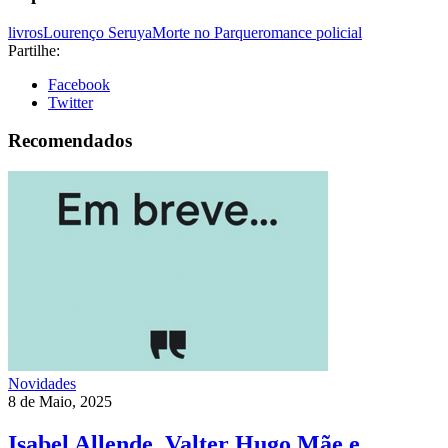
livros
Lourenço Seruya
Morte no Parque
romance policial
Partilhe:
Facebook
Twitter
Recomendados
Novidades
8 de Maio, 2025
Isabel Allende, Valter Hugo Mãe e