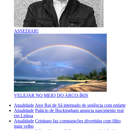
ASSEDIAR!
VELEJAR NO MEIO DO ARCO-ÍRIS
Atualidade
Ator Rui de Sá internado de urgência com enfarte
Atualidade
Palácio de Buckingham anuncia nascimento real
em Lisboa
Atualidade
Cristiano faz comparações divertidas com filho
mais velho