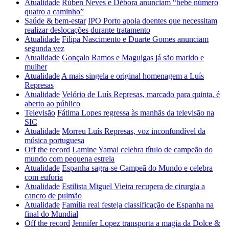
Atualidade
Rúben Neves e Débora anunciam “bebé número
quatro a caminho”
Saúde & bem-estar
IPO Porto apoia doentes que necessitam
realizar deslocações durante tratamento
Atualidade
Filipa Nascimento e Duarte Gomes anunciam
segunda vez
Atualidade
Gonçalo Ramos e Maguigas já são marido e
mulher
Atualidade
A mais singela e original homenagem a Luís
Represas
Atualidade
Velório de Luís Represas, marcado para quinta, é
aberto ao público
Televisão
Fátima Lopes regressa às manhãs da televisão na
SIC
Atualidade
Morreu Luís Represas, voz inconfundível da
música portuguesa
Off the record
Lamine Yamal celebra título de campeão do
mundo com pequena estrela
Atualidade
Espanha sagra-se Campeã do Mundo e celebra
com euforia
Atualidade
Estilista Miguel Vieira recupera de cirurgia a
cancro de pulmão
Atualidade
Família real festeja classificação de Espanha na
final do Mundial
Off the record
Jennifer Lopez transporta a magia da Dolce &