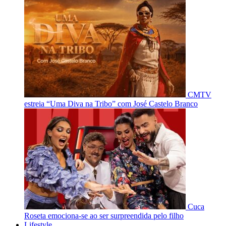
CMTV
estreia “Uma Diva na Tribo” com José Castelo Branco
Cuca
Roseta emociona-se ao ser surpreendida pelo filho
Lifestyle