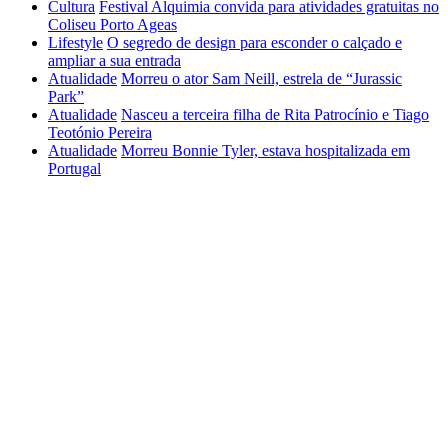
Cultura
Festival Alquimia convida para atividades gratuitas no
Coliseu Porto Ageas
Lifestyle
O segredo de design para esconder o calçado e
ampliar a sua entrada
Atualidade
Morreu o ator Sam Neill, estrela de “Jurassic
Park”
Atualidade
Nasceu a terceira filha de Rita Patrocínio e Tiago
Teotónio Pereira
Atualidade
Morreu Bonnie Tyler, estava hospitalizada em
Portugal