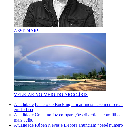
ASSEDIAR!
VELEJAR NO MEIO DO ARCO-ÍRIS
Atualidade
Palácio de Buckingham anuncia nascimento real
em Lisboa
Atualidade
Cristiano faz comparações divertidas com filho
mais velho
Atualidade
Rúben Neves e Débora anunciam “bebé número