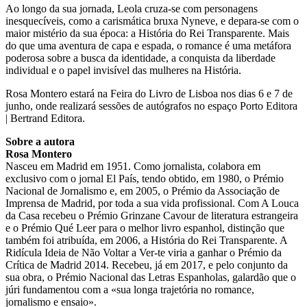
Ao longo da sua jornada, Leola cruza-se com personagens
inesquecíveis, como a carismática bruxa Nyneve, e depara-se com o
maior mistério da sua época: a História do Rei Transparente. Mais
do que uma aventura de capa e espada, o romance é uma metáfora
poderosa sobre a busca da identidade, a conquista da liberdade
individual e o papel invisível das mulheres na História.
Rosa Montero estará na Feira do Livro de Lisboa nos dias 6 e 7 de
junho, onde realizará sessões de autógrafos no espaço Porto Editora
| Bertrand Editora.
Sobre a autora
Rosa Montero
Nasceu em Madrid em 1951. Como jornalista, colabora em
exclusivo com o jornal El País, tendo obtido, em 1980, o Prémio
Nacional de Jornalismo e, em 2005, o Prémio da Associação de
Imprensa de Madrid, por toda a sua vida profissional. Com A Louca
da Casa recebeu o Prémio Grinzane Cavour de literatura estrangeira
e o Prémio Qué Leer para o melhor livro espanhol, distinção que
também foi atribuída, em 2006, a História do Rei Transparente. A
Ridícula Ideia de Não Voltar a Ver-te viria a ganhar o Prémio da
Crítica de Madrid 2014. Recebeu, já em 2017, e pelo conjunto da
sua obra, o Prémio Nacional das Letras Espanholas, galardão que o
júri fundamentou com a «sua longa trajetória no romance,
jornalismo e ensaio».