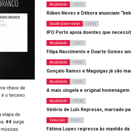
Atualidade
13h22
Rúben Neves e Débora anunciam “beb
Saúde & bem-estar
12h46
IPO Porto apoia doentes que necessi
Atualidade
12h57
Filipa Nascimento e Duarte Gomes a
Atualidade
19h06
Gonçalo Ramos e Maguigas já são mar
Atualidade
12h00
vra-chave de
A mais singela e original homenagem
 é o terceiro
Atualidade
15h48
Velório de Luís Represas, marcado par
a etapa de
Televisão
14h31
oa.
#4
surge
Fátima Lopes regressa às manhãs da 
e músicas