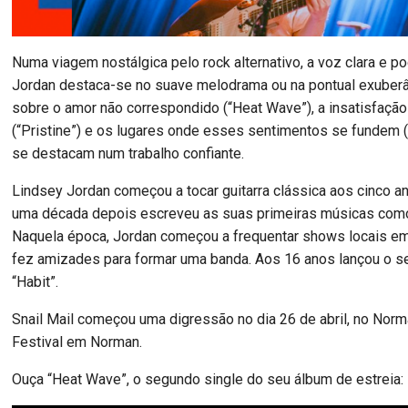
Numa viagem nostálgica pelo rock alternativo, a voz clara e p
Jordan destaca-se no suave melodrama ou na pontual exuberân
sobre o amor não correspondido (“Heat Wave”), a insatisfaçã
(“Pristine”) e os lugares onde esses sentimentos se fundem 
se destacam num trabalho confiante.
Lindsey Jordan começou a tocar guitarra clássica aos cinco a
uma década depois escreveu as suas primeiras músicas como 
Naquela época, Jordan começou a frequentar shows locais em
fez amizades para formar uma banda. Aos 16 anos lançou o se
“Habit”.
Snail Mail começou uma digressão no dia 26 de abril, no Nor
Festival em Norman.
Ouça “Heat Wave”, o segundo single do seu álbum de estreia: