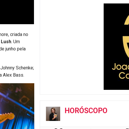
ore, criada no
a
Lush
. Um
de junho pela
o Johnny Schenke;
a Alex Bass.
HORÓSCOPO