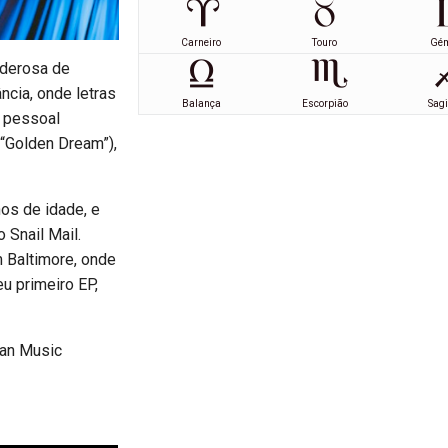
Carneiro
Touro
Gé
oderosa de
cia, onde letras
Balança
Escorpião
Sagi
o pessoal
(“Golden Dream”),
nos de idade, e
Snail Mail.
 Baltimore, onde
u primeiro EP,
man Music