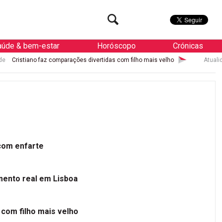
aúde & bem-estar
Horóscopo
Crónicas
az comparações divertidas com filho mais velho
Atualidade
Rúben Ne
 com enfarte
mento real em Lisboa
 com filho mais velho