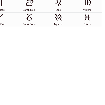
meos
Caranguejo
Leão
Virgem
tário
Capricórnio
Aquário
Peixes