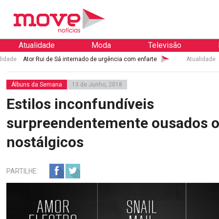
Atualidade
Moda
Televisão
i de Sá internado de urgência com enfarte
Atualidade
Palácio de Bu
Álbuns da Semana
13 de Junho, 2018
Estilos inconfundíveis
surpreendentemente ousados 
nostálgicos
PARTILHE: