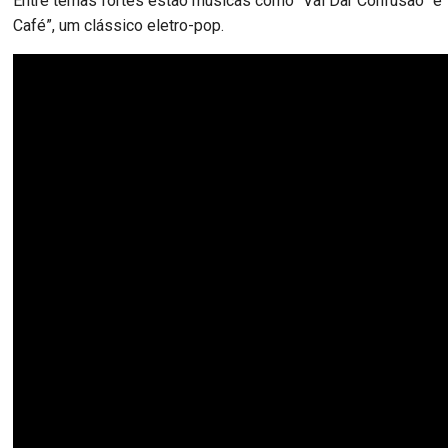
Entre temas fortes estão músicas como “Vai Dar Confusão” e
Café”, um clássico eletro-pop.