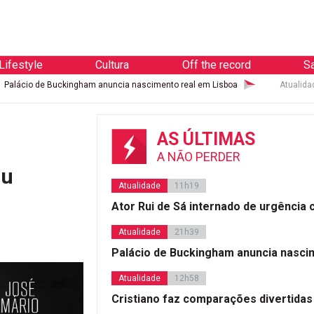
Lifestyle
Cultura
Off the record
S
ckingham anuncia nascimento real em Lisboa
Atualidade
Cristiano f
AS ÚLTIMAS
A NÃO PERDER
ou
Atualidade
11h19
Ator Rui de Sá internado de urgência
Atualidade
21h39
Palácio de Buckingham anuncia nasci
Atualidade
12h58
Cristiano faz comparações divertidas