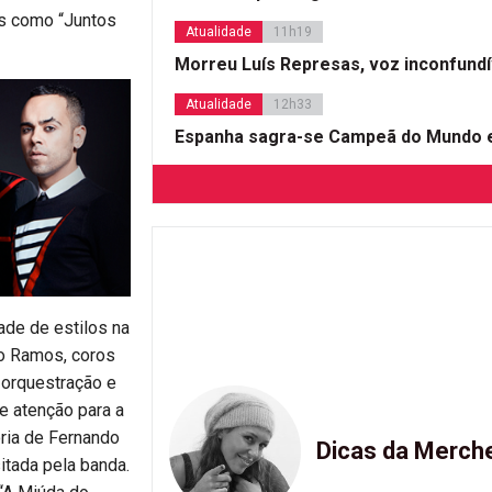
as como “Juntos
Atualidade
11h19
Morreu Luís Represas, voz inconfund
Atualidade
12h33
Espanha sagra-se Campeã do Mundo e
de de estilos na
ro Ramos, coros
 orquestração e
e atenção para a
ria de Fernando
Dicas da Merch
itada pela banda.