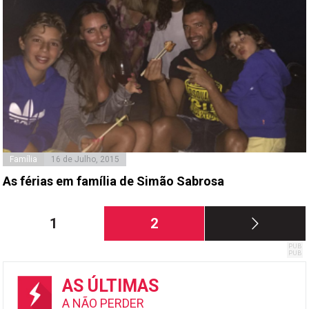
Família
16 de Julho, 2015
As férias em família de Simão Sabrosa
Paginação
Página
Página
1
2
dos
conteúdos
AS ÚLTIMAS
A NÃO PERDER