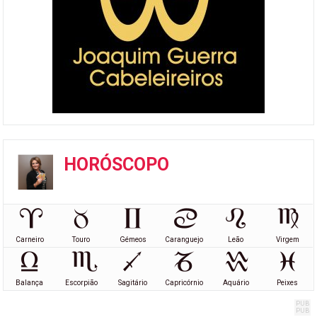
HORÓSCOPO
Carneiro
Touro
Gémeos
Caranguejo
Leão
Virgem
Balança
Escorpião
Sagitário
Capricórnio
Aquário
Peixes