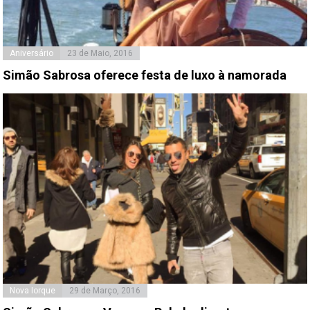
Aniversário
23 de Maio, 2016
Simão Sabrosa oferece festa de luxo à namorada
Nova Iorque
29 de Março, 2016