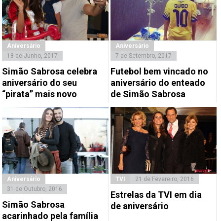
Aniversário
Aniversário
18 de Junho, 2017
7 de Setembro, 2017
Simão Sabrosa celebra
Futebol bem vincado no
aniversário do seu
aniversário do enteado
“pirata” mais novo
de Simão Sabrosa
Aniversário
TVI
21 de Fevereiro, 2016
31 de Outubro, 2016
Estrelas da TVI em dia
Simão Sabrosa
de aniversário
acarinhado pela família