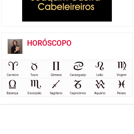
HORÓSCOPO
Carneiro
Touro
Gémeos
Caranguejo
Leão
Virgem
Balança
Escorpião
Sagitário
Capricórnio
Aquário
Peixes