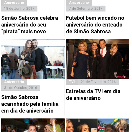
Aniversário
Aniversário
18 de Junho, 2017
7 de Setembro, 2017
Simão Sabrosa celebra
Futebol bem vincado no
aniversário do seu
aniversário do enteado
“pirata” mais novo
de Simão Sabrosa
Aniversário
TVI
21 de Fevereiro, 2016
31 de Outubro, 2016
Estrelas da TVI em dia
Simão Sabrosa
de aniversário
acarinhado pela família
em dia de aniversário