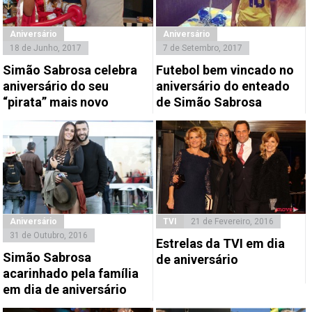
Aniversário
Aniversário
18 de Junho, 2017
7 de Setembro, 2017
Simão Sabrosa celebra
Futebol bem vincado no
aniversário do seu
aniversário do enteado
“pirata” mais novo
de Simão Sabrosa
Aniversário
TVI
21 de Fevereiro, 2016
31 de Outubro, 2016
Estrelas da TVI em dia
Simão Sabrosa
de aniversário
acarinhado pela família
em dia de aniversário