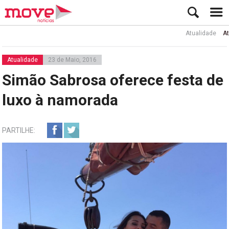
Atualidade
Ator Rui 
Atualidade
23 de Maio, 2016
Simão Sabrosa oferece festa de
luxo à namorada
PARTILHE: