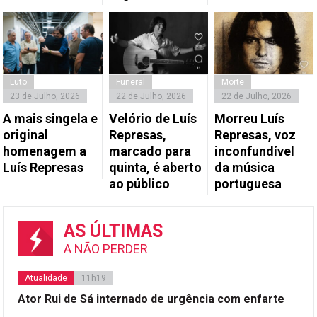
Luto
Funeral
Morte
23 de Julho, 2026
22 de Julho, 2026
22 de Julho, 2026
A mais singela e
Velório de Luís
Morreu Luís
original
Represas,
Represas, voz
homenagem a
marcado para
inconfundível
Luís Represas
quinta, é aberto
da música
ao público
portuguesa
AS ÚLTIMAS
A NÃO PERDER
Atualidade
11h19
Ator Rui de Sá internado de urgência com enfarte