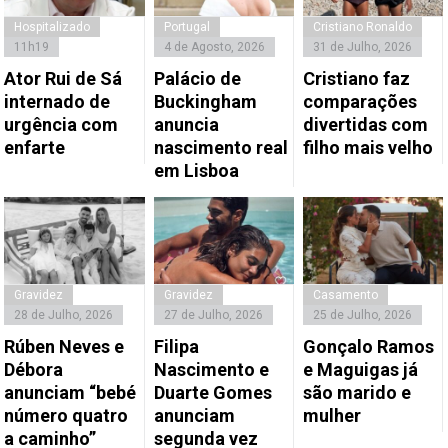
Hospitalizado
Portugal
Cristiano Ronaldo
11h19
4 de Agosto, 2026
31 de Julho, 2026
Ator Rui de Sá
Palácio de
Cristiano faz
internado de
Buckingham
comparações
urgência com
anuncia
divertidas com
enfarte
nascimento real
filho mais velho
em Lisboa
Gravidez
Gravidez
Casamento
28 de Julho, 2026
27 de Julho, 2026
25 de Julho, 2026
Rúben Neves e
Filipa
Gonçalo Ramos
Débora
Nascimento e
e Maguigas já
anunciam “bebé
Duarte Gomes
são marido e
número quatro
anunciam
mulher
a caminho”
segunda vez