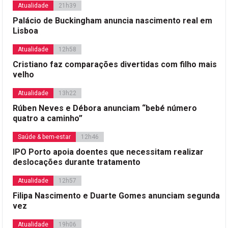
Atualidade
21h39
Palácio de Buckingham anuncia nascimento real em
Lisboa
Atualidade
12h58
Cristiano faz comparações divertidas com filho mais
velho
Atualidade
13h22
Rúben Neves e Débora anunciam “bebé número
quatro a caminho”
Saúde & bem-estar
12h46
IPO Porto apoia doentes que necessitam realizar
deslocações durante tratamento
Atualidade
12h57
Filipa Nascimento e Duarte Gomes anunciam segunda
vez
Atualidade
19h06